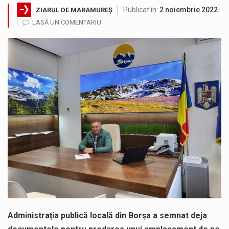
Publicat în:
2 noiembrie 2022
ZIARUL DE MARAMUREȘ
Miercuri, 05.08.2026, în intervalul orar 12:00 – 20:00, autovehiculele cu masa totală maximă autorizată mai mare de 7,5 t au…
LASĂ UN COMENTARIU
În cadrul lucrărilor de repoziționare și modernizare la rețeaua de distribuție a apei potabile, pentru îmbunătățirea serviciilor furnizate utilizatorilor noștri,…
Suntem în plină vară și nimic nu e mai frumos decat să ai locuința plină de flori proaspete și plante…
Interval de valabilitate: 05 august, ora 10.00 – 09 august, ora 10.00 /Fenomene vizate: val de căldură, caniculă, temperaturi extreme,…
SIMULARE EXERCITIU. Prin Sistemul Unic de Apeluri de Urgență 112 a fost anunțat producerea unui accident rutier cu victime multiple,…
Temperaturile ridicate constituie factori agresivi asupra sănătăţii, extrem de nocivi, ce pot deregla echilibrul organismului. Prea multă căldură nu este…
Administrația publică locală din Borșa a semnat deja