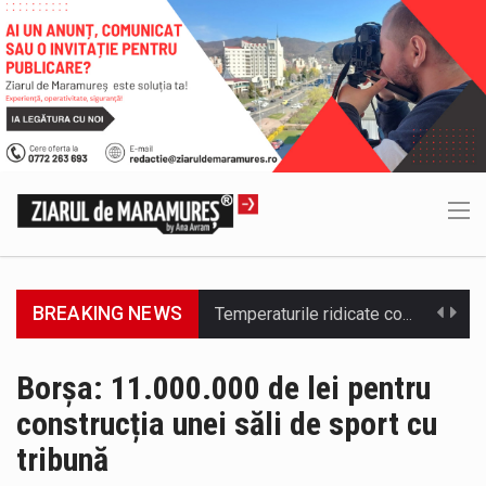
BREAKING NEWS
SC VITAL SA: Întreruperea furnizării apei potabile în următoarele zone este consecința unor avarii. Ne cerem scuze pentru aceste incidente…
Consiliul Județean Maramureș, în parteneriat cu Agenția de Dezvoltare Regională Nord-Vest, a organizat marți, 4 august 2026, sesiunea județeană a…
Borșa: 11.000.000 de lei pentru
construcția unei săli de sport cu
Având în vedere avertizarea meteorologică Cod Roșu emisă de Administrația Națională de Meteorologie, care vizează județul Maramureș și anunță val…
tribună
Senator PSD Maramures, Sorin Vlasin: Amendamentele PSD privind centralele pe cărbune reglementează un principiu de bun-simț: nu desființăm nimic fără…