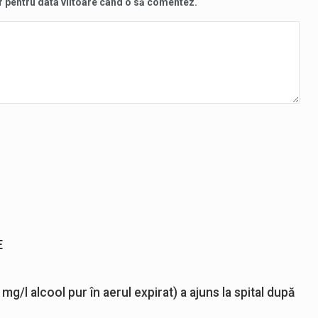
r pentru data viitoare când o să comentez.
E
 mg/l alcool pur în aerul expirat) a ajuns la spital după