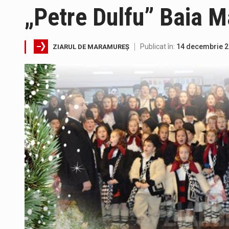
„Petre Dulfu” Baia M
Directorul OCPI Maramures, Dani
Testarea independentă a sistem
Publicat în:
14 decembrie 
ZIARUL DE MARAMUREȘ
Vremea va fi caniculară. Discon
Proiectul de lege privind Strate
Pe scurt. Statuia lui PINTEA VI