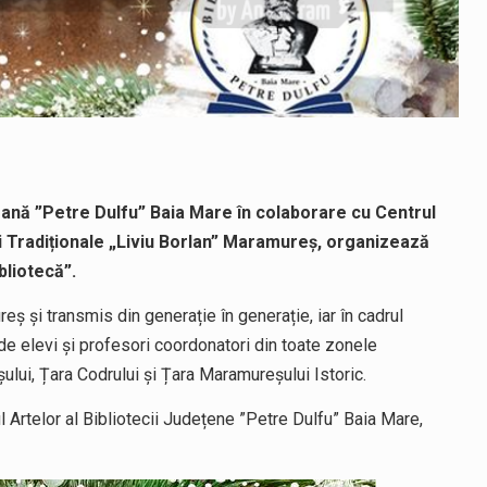
eană ”Petre Dulfu” Baia Mare în colaborare cu Centrul
 Tradiționale „Liviu Borlan” Maramureș, organizează
bliotecă”.
ș și transmis din generație în generație, iar în cadrul
i de elevi și profesori coordonatori din toate zonele
ului, Țara Codrului și Țara Maramureșului Istoric.
 Artelor al Bibliotecii Județene ”Petre Dulfu” Baia Mare,