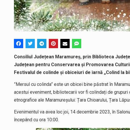
Consiliul Județean Maramureș, prin Biblioteca Județ
Județean pentru Conservarea și Promovarea Culturii
Festivalul de colinde și obiceiuri de iarnă „Colind la bi
”Mersul cu colinda” este un obicei bine păstrat în Maramure
acestui eveniment, bibliotecarii vor fi colindați de grupur
etnografice ale Maramureșului: Țara Chioarului, Țara Lăpuș
Evenimentul va avea loc joi, 14 decembrie 2023, în Salonul
începând cu ora 10:00.