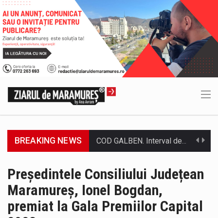
BREAKING NEWS
Proiectul de lege privind Strategia națională pentru conservarea biodiversității a fost din nou dezbătut ieri și în final adoptat de…
Pe scurt. Statuia lui PINTEA VITEAZU din fața Jandarmeriei Maramures a ajuns să fie zilele acestea mărul discordiei între administrații.…
Președintele Consiliului Județean
Maramureș, Ionel Bogdan,
Biroul Parlamentar al Senatorului Cristian-Augustin Niculescu-Țâgârlaș a organizat dezbaterea publică cu tema „Noile reguli pentru construcții și prosumatori” având ca…
premiat la Gala Premiilor Capital
Noile statii de călători, achizitionate la preț de garsonieră per bucată, dezamăgesc total cetățenii care folosesc mijloacele de transport în…