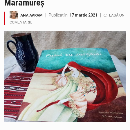
Maramureș
Testarea independentă a sistemului e-Terra, realizată de STS, DNSC și Cyberint, a mai parcurs o rundă de evaluare. Un număr…
Publicat în:
17 martie 2021
ANA AVRAM
LASĂ UN
Vremea va fi caniculară. Disconfortul termic va fi accentuat, iar indicele temperatură-umezeală (ITU) va depăși pragul critic de 80 de…
COMENTARIU
COD GALBEN. Interval de valabilitate: 07 august, ora 12.00 – 07 august, ora 23.00 / Fenomene vizate: instabilitate atmosferică, intensificări…
Proiectul de lege privind Strategia națională pentru conservarea biodiversității a fost din nou dezbătut ieri și în final adoptat de…
Pe scurt. Statuia lui PINTEA VITEAZU din fața Jandarmeriei Maramures a ajuns să fie zilele acestea mărul discordiei între administrații.…
Noile statii de călători, achizitionate la preț de garsonieră per bucată, dezamăgesc total cetățenii care folosesc mijloacele de transport în…