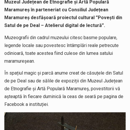
Muzeul Județean de Etnografie și Artă Populară
Maramureș în parteneriat cu Consiliul Județean
Maramureș desfășoară proiectul cultural ”Povești din
Satul de pe Deal – Atelierul digital de lectură”.
Muzeografii din cadrul muzeului citesc basme populare,
legende locale sau povestesc întâmplări reale petrecute
odinioară, toate acestea fiind culese din lumea satului
maramureșean.
În spațiul magic și parcă anume creat de căsuțele din Satul
de pe Deal sau de sălile de expoziții din Muzeul Județean
de Etnografie și Artă Populară Maramureș, povestitorii vă
așteaptă în fiecare duminică la ceas de seară pe pagina de
Facebook a instituției.