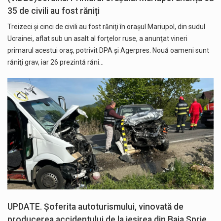
35 de civili au fost răniți
Treizeci şi cinci de civili au fost răniţi în oraşul Mariupol, din sudul
Ucrainei, aflat sub un asalt al forţelor ruse, a anunţat vineri
primarul acestui oraş, potrivit DPA și Agerpres. Nouă oameni sunt
răniţi grav, iar 26 prezintă răni…
UPDATE. Șoferita autoturismului, vinovată de
producerea accidentului de la iesirea din Baia Sprie