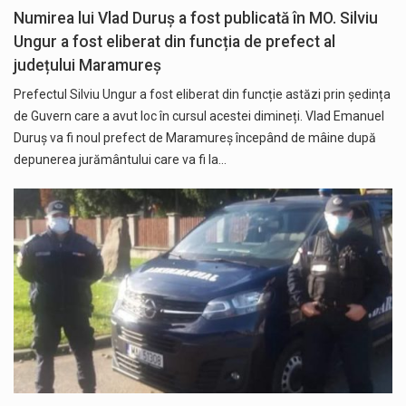
Numirea lui Vlad Duruș a fost publicată în MO. Silviu
Ungur a fost eliberat din funcția de prefect al
județului Maramureș
Prefectul Silviu Ungur a fost eliberat din funcție astăzi prin ședința
de Guvern care a avut loc în cursul acestei dimineți. Vlad Emanuel
Duruș va fi noul prefect de Maramureș începând de mâine după
depunerea jurământului care va fi la…