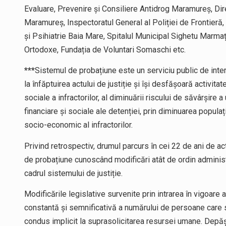
Evaluare, Prevenire și Consiliere Antidrog Maramureș, Dir
Maramureș, Inspectoratul General al Poliției de Frontieră,
și Psihiatrie Baia Mare, Spitalul Municipal Sighetu Marma
Ortodoxe, Fundația de Voluntari Somaschi etc.
***
Sistemul de probațiune este un serviciu public de intere
la înfăptuirea actului de justiție și își desfășoară activitat
sociale a infractorilor, al diminuării riscului de săvârșire 
financiare și sociale ale detenției, prin diminuarea populați
socio-economic al infractorilor.
Privind retrospectiv, drumul parcurs în cei 22 de ani de act
de probațiune cunoscând modificări atât de ordin administra
cadrul sistemului de justiție.
Modificările legislative survenite prin intrarea în vigoare
constantă și semnificativă a numărului de persoane care s
condus implicit la suprasolicitarea resursei umane. Depăș