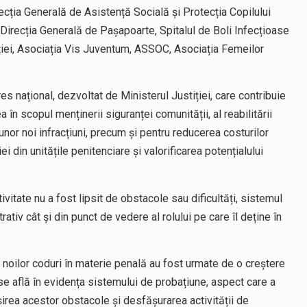
ecția Generală de Asistență Socială și Protecția Copilului
 Direcția Generală de Pașapoarte, Spitalul de Boli Infecțioase
ției, Asociația Vis Juventum, ASSOC, Asociația Femeilor
s național, dezvoltat de Ministerul Justiției, care contribuie
ea în scopul menținerii siguranței comunității, al reabilitării
a unor noi infracțiuni, precum și pentru reducerea costurilor
ei din unitățile penitenciare și valorificarea potențialului
ivitate nu a fost lipsit de obstacole sau dificultăți, sistemul
tiv cât și din punct de vedere al rolului pe care îl deține în
 a noilor coduri în materie penală au fost urmate de o creștere
e află în evidența sistemului de probațiune, aspect care a
irea acestor obstacole și desfășurarea activității de