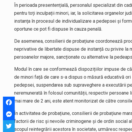
În perioada presentențială, personalul specializat din cad
pentru toți inculpații minori, iar, la solicitarea organelor j
instanța în procesul de individualizare a pedepsei și for
oportune ce pot fi dispuse în cauza penală.
De asemenea, consilierii de probațiune coordonează proc
neprivative de libertate dispuse de instanță cu privire la
persoanelor majore, sancționate cu alternative la pedeapsa
Modul în care se conformează dispozițiilor impuse de căt
de minori față de care s-a dispus o măsură educativă ori
pedepsei, suspendarea sub supraveghere a executării pe
neremunerată în folosul comunității, respectiv persoane l
mai mare de 2 ani, este atent monitorizat de către consilie
În activitatea de probațiune, consilierii de probațiune ma
factorii de risc și nevoile criminogene și de ordin social 
scopul reintegrării acestora în societate, urmăresc respe