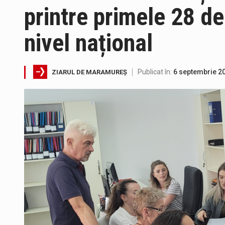
printre primele 28 de 
nivel național
Directorul OCPI Maramures, Dani
Testarea independentă a sistem
Publicat în:
6 septembrie 2
ZIARUL DE MARAMUREȘ
Vremea va fi caniculară. Discon
În acest sfârșit de săptămână, 
Proiectul de lege privind Strate