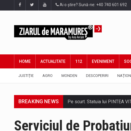
Ai o știre? Sună-ne: +40 740 601 692
HOME
ACTUALITATE
112
EVENIMENT
SOC
JUSTIȚIE
AGRO
MONDEN
DESCOPERIRI
NAȚION
Pe scurt. Statuia lui PINTEA VI
BREAKING NEWS
Serviciul de Probaț
Tot mai multi băimăreni semnale