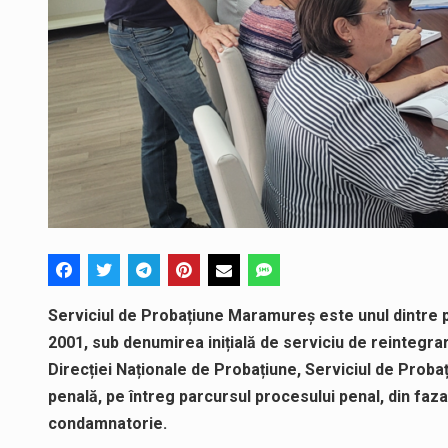
Serviciul de Probațiune Maramureș este unul dintre prim
2001, sub denumirea inițială de serviciu de reintegra
Direcției Naționale de Probațiune, Serviciul de Proba
penală, pe întreg parcursul procesului penal, din faza
condamnatorie.