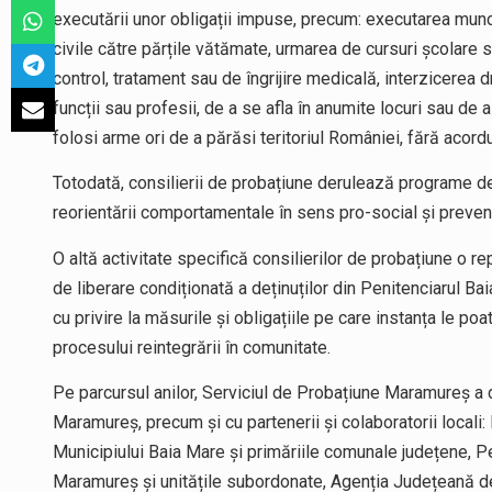
executării unor obligații impuse, precum: executarea munci
civile către părțile vătămate, urmarea de cursuri școlare 
control, tratament sau de îngrijire medicală, interzicerea
funcții sau profesii, de a se afla în anumite locuri sau de
folosi arme ori de a părăsi teritoriul României, fără acordu
Totodată, consilierii de probațiune derulează programe de
reorientării comportamentale în sens pro-social și preveniri
O altă activitate specifică consilierilor de probațiune o 
de liberare condiționată a deținuților din Penitenciarul Ba
cu privire la măsurile și obligațiile pe care instanța le po
procesului reintegrării în comunitate.
Pe parcursul anilor, Serviciul de Probațiune Maramureș a d
Maramureș, precum și cu partenerii și colaboratorii locali
Municipiului Baia Mare și primăriile comunale județene, P
Maramureș și unitățile subordonate, Agenția Județeană 