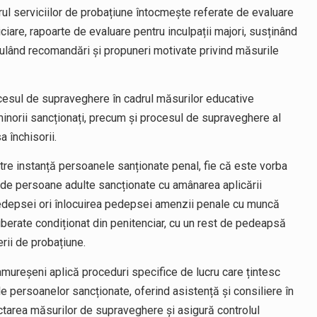
rul serviciilor de probațiune întocmește referate de evaluare
udiciare, rapoarte de evaluare pentru inculpații majori, susținând
mulând recomandări și propuneri motivate privind măsurile
esul de supraveghere în cadrul măsurilor educative
 minorii sancționați, precum și procesul de supraveghere al
 închisorii.
re instanță persoanele sanționate penal, fie că este vorba
 de persoane adulte sancționate cu amânarea aplicării
depsei ori înlocuirea pedepsei amenzii penale cu muncă
iberate condiționat din penitenciar, cu un rest de pedeapsă
rii de probațiune.
ramureșeni aplică proceduri specifice de lucru care țintesc
ale persoanelor sancționate, oferind asistență și consiliere în
ctarea măsurilor de supraveghere și asigură controlul