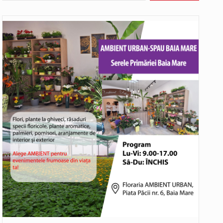
Municipiul Baia Mare, prin Serviciul Public Comunitar Local de Evidență a Persoanelor - Serviciul Evidența Persoanelor, îi informează pe cetățenii…
bat în aceste zile: Dacă aplicațiile…
o rundă de evaluare. Un număr…
ITU) va depăși pragul critic de 80 de…
COD GALBEN. Interval de valabilitate: 07 august, ora 12.00 – 07 august, ora 23.00 / Fenomene vizate: instabilitate atmosferică, intensificări…
rtistice și sportive care vor avea loc pe…
bătut ieri și în final adoptat de…