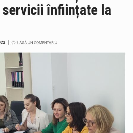
servicii înființate la
ela-Onița Ivascu, a venit cu un răspuns pentru cei care s-au intre
ului e-Terra, realizată de STS, DNSC și Cyberint, a mai parcurs 
023
LASĂ UN COMENTARIU
fortul termic va fi accentuat, iar indicele temperatură-umezeală (
jandarmii maramureșeni vor fi prezenți la manifestările cultural-a
gia națională pentru conservarea biodiversității a fost din nou dez