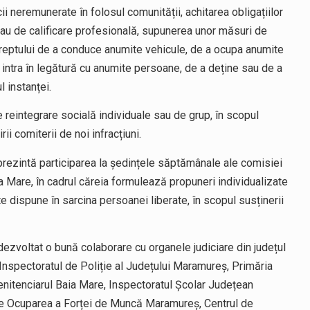
i neremunerate în folosul comunității, achitarea obligațiilor
sau de calificare profesională, supunerea unor măsuri de
 dreptului de a conduce anumite vehicule, de a ocupa anumite
 a intra în legătură cu anumite persoane, de a deține sau de a
l instanței.
 reintegrare socială individuale sau de grup, în scopul
i comiterii de noi infracțiuni.
reprezintă participarea la ședințele săptămânale ale comisiei
ia Mare, în cadrul căreia formulează propuneri individualizate
ate dispune în sarcina persoanei liberate, în scopul susținerii
ezvoltat o bună colaborare cu organele judiciare din județul
: Inspectoratul de Poliție al Județului Maramureș, Primăria
enitenciarul Baia Mare, Inspectoratul Școlar Județean
de Ocuparea a Forței de Muncă Maramureș, Centrul de