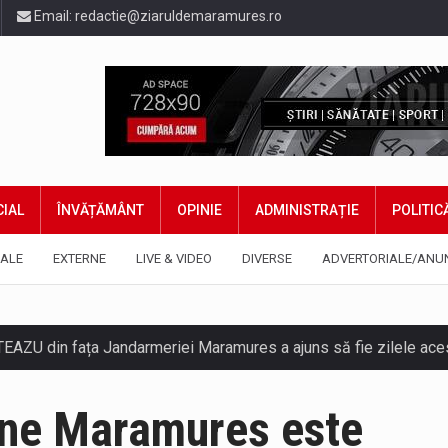
Email:
redactie@ziaruldemaramures.ro
IAL
ÎNVĂȚĂMÂNT
OPINIE
ADMINISTRAȚIE
POLITIC
ALE
EXTERNE
LIVE & VIDEO
DIVERSE
ADVERTORIALE/ANU
TEAZU din fața Jandarmeriei Maramures a ajuns să fie zilele acest
iune Maramureș este
ază prezența cersetorilor de etnie romă pe raza municipiului. Or