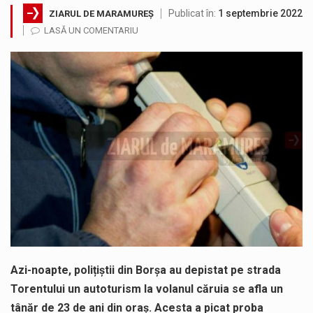
Publicat în:
1 septembrie 2022
ZIARUL DE MARAMUREȘ
Testarea independentă a sistemului e-Terra, realizată de STS, DNSC și Cyberint, a mai parcurs o rundă de evaluare. Un număr…
LASĂ UN COMENTARIU
Vremea va fi caniculară. Disconfortul termic va fi accentuat, iar indicele temperatură-umezeală (ITU) va depăși pragul critic de 80 de…
COD GALBEN. Interval de valabilitate: 07 august, ora 12.00 – 07 august, ora 23.00 / Fenomene vizate: instabilitate atmosferică, intensificări…
Proiectul de lege privind Strategia națională pentru conservarea biodiversității a fost din nou dezbătut ieri și în final adoptat de…
Pe scurt. Statuia lui PINTEA VITEAZU din fața Jandarmeriei Maramures a ajuns să fie zilele acestea mărul discordiei între administrații.…
Noile statii de călători, achizitionate la preț de garsonieră per bucată, dezamăgesc total cetățenii care folosesc mijloacele de transport în…
Azi-noapte, polițiștii din Borșa au depistat pe strada
Torentului un autoturism la volanul căruia se afla un
tânăr de 23 de ani din oraș. Acesta a picat proba