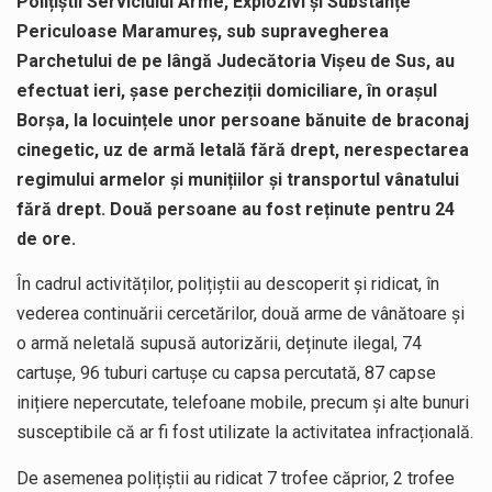
Polițiștii Serviciului Arme, Explozivi și Substanțe
Periculoase Maramureș, sub supravegherea
Parchetului de pe lângă Judecătoria Vișeu de Sus, au
efectuat ieri, șase percheziții domiciliare, în orașul
Borșa, la locuințele unor persoane bănuite de braconaj
cinegetic, uz de armă letală fără drept, nerespectarea
regimului armelor și munițiilor și transportul vânatului
fără drept. Două persoane au fost reținute pentru 24
de ore.
În cadrul activităților, polițiștii au descoperit și ridicat, în
vederea continuării cercetărilor, două arme de vânătoare și
o armă neletală supusă autorizării, deținute ilegal, 74
cartușe, 96 tuburi cartușe cu capsa percutată, 87 capse
inițiere nepercutate, telefoane mobile, precum și alte bunuri
susceptibile că ar fi fost utilizate la activitatea infracțională.
De asemenea polițiștii au ridicat 7 trofee căprior, 2 trofee