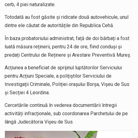
cerb, 4 piei naturalizate.
Totodată au fost găsite și ridicate două autovehicule, unul
dintre ele căutat de autoritățile din Republica Cehă.
În baza probatoriului administrat, față de doi bărbați a fost
luată măsura reținerii, pentru 24 de ore, fiind conduși și
predați Centrului de Reținere și Arestare Preventivă Mureș.
Acțiunea a beneficiat de sprijinul luptătorilor Serviciului
pentru Acțiuni Speciale, a polițiștilor Serviciului de
Investigații Criminale, Poliției orașului Borșa, Vișeu de Sus
și Secției 4 Leordina.
Cercetările continuă în vederea documentării întregii
activități infracționale, sub coordonarea Parchetului de pe
lângă Judecătoria Vișeu de Sus.