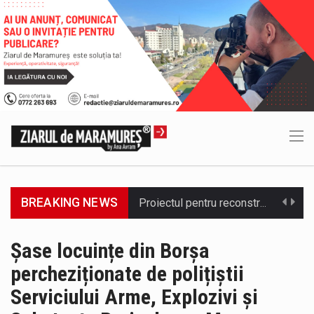
BREAKING NEWS
COD GALBEN. Interval de valabilitate: 07 august, ora 12.00 – 07 august, ora 23.00 / Fenomene vizate: instabilitate atmosferică, intensificări…
Proiectul de lege privind Strategia națională pentru conservarea biodiversității a fost din nou dezbătut ieri și în final adoptat de…
Șase locuințe din Borșa
percheziționate de polițiștii
Pe scurt. Statuia lui PINTEA VITEAZU din fața Jandarmeriei Maramures a ajuns să fie zilele acestea mărul discordiei între administrații.…
Serviciului Arme, Explozivi și
Biroul Parlamentar al Senatorului Cristian-Augustin Niculescu-Țâgârlaș a organizat dezbaterea publică cu tema „Noile reguli pentru construcții și prosumatori” având ca…