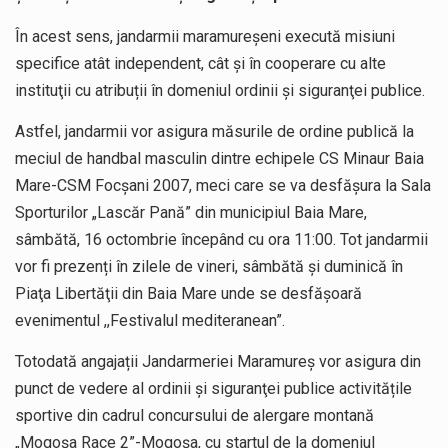
În acest sens, jandarmii maramureșeni execută misiuni
specifice atât independent, cât și în cooperare cu alte
instituţii cu atribuții în domeniul ordinii şi siguranţei publice.
Astfel, jandarmii vor asigura măsurile de ordine publică la
meciul de handbal masculin dintre echipele CS Minaur Baia
Mare-CSM Focșani 2007, meci care se va desfășura la Sala
Sporturilor „Lascăr Pană” din municipiul Baia Mare,
sâmbătă, 16 octombrie începând cu ora 11:00. Tot jandarmii
vor fi prezenți în zilele de vineri, sâmbătă și duminică în
Piaţa Libertăţii din Baia Mare unde se desfășoară
evenimentul ,,Festivalul mediteranean”.
Totodată angajații Jandarmeriei Maramureș vor asigura din
punct de vedere al ordinii şi siguranţei publice activitățile
sportive din cadrul concursului de alergare montană
„Mogoșa Race 2”-Mogoșa, cu startul de la domeniul