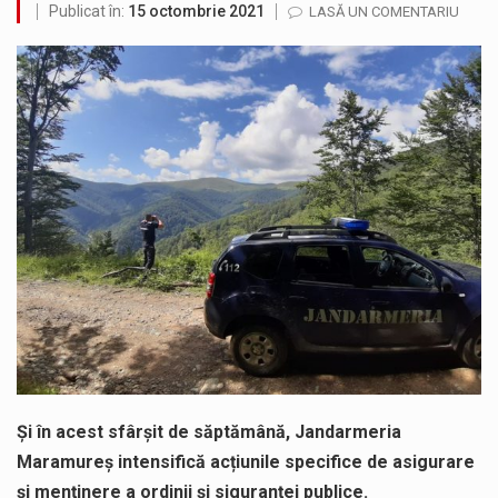
Publicat în:
15 octombrie 2021
LASĂ UN COMENTARIU
SIMULARE EXERCITIU. Prin Sistemul Unic de Apeluri de Urgență 112 a fost anunțat producerea unui accident rutier cu victime multiple,…
Temperaturile ridicate constituie factori agresivi asupra sănătăţii, extrem de nocivi, ce pot deregla echilibrul organismului. Prea multă căldură nu este…
Directorul OCPI Maramures, Daniela-Onița Ivascu, a venit cu un răspuns pentru cei care s-au intrebat în aceste zile: Dacă aplicațiile…
Testarea independentă a sistemului e-Terra, realizată de STS, DNSC și Cyberint, a mai parcurs o rundă de evaluare. Un număr…
Vremea va fi caniculară. Disconfortul termic va fi accentuat, iar indicele temperatură-umezeală (ITU) va depăși pragul critic de 80 de…
A fost finalizat proiectul care prevede un nou spatiu de joacă pentru copiii din localitatea Tulghieș. Primarul comunei Miresu Mare,…
Și în acest sfârșit de săptămână, Jandarmeria
Maramureș intensifică acțiunile specifice de asigurare
și menținere a ordinii și siguranței publice.