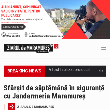
BREAKING NEWS
Deputatul AUR de Maramureș, Daniel Ciornei, critică modul în care Parlamentul este chemat să ratifice acordul de împrumut în valoare…
Camera Deputaților a adoptat miercuri, 5 august, proiectul de lege care modifică ordonanța privind decarbonizarea sectorului energetic. Proiectul prevede că…
Sfârșit de săptămână în siguranță
cu Jandarmeria Maramureș
Suntem în plină vară și nimic nu e mai frumos decat să ai locuința plină de flori proaspete și plante…
Interval de valabilitate: 05 august, ora 10.00 – 09 august, ora 10.00 /Fenomene vizate: val de căldură, caniculă, temperaturi extreme,…
ZIARUL DE MARAMUREȘ