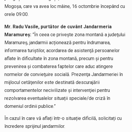
Mogoșa, care va avea loc mâine, 16 octombrie începând cu
orele 09:00.
Mr. Radu Vasile, purtător de cuvânt Jandarmeria
Maramureș:
”În ceea ce priveşte zona montană a judeţului
Maramureș, jandarmii acționează pentru îndrumarea,
informarea turiştilor, acordarea de asistenţă persoanelor
aflate în dificultate în zona montană, precum și pentru
prevenirea şi combaterea faptelor care aduc atingere
normelor de convieţuire socială. Prezenţa Jandarmeriei în
mijlocul cetăţenilor este destinată descurajării
comportamentelor necivilizate şi intervenţiei pentru
rezolvarea eventualelor situații speciale/de criză în
domeniul ordinii publice.”
În cazul în care vă aflați într-o situație dificilă, solicitați cu
încredere sprijinul jandarmilor.