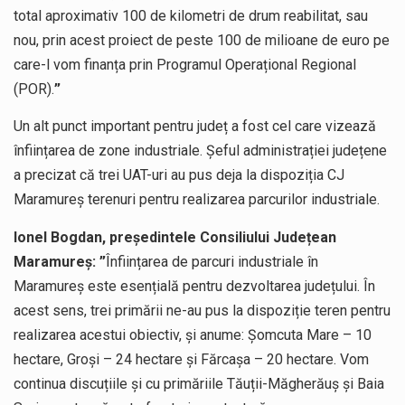
total aproximativ 100 de kilometri de drum reabilitat, sau
nou, prin acest proiect de peste 100 de milioane de euro pe
care-l vom finanța prin Programul Operațional Regional
(POR).
”
Un alt punct important pentru județ a fost cel care vizează
înființarea de zone industriale. Șeful administrației județene
a precizat că trei UAT-uri au pus deja la dispoziția CJ
Maramureș terenuri pentru realizarea parcurilor industriale.
Ionel Bogdan, președintele Consiliului Județean
Maramureș: ”
Înființarea de parcuri industriale în
Maramureș este esențială pentru dezvoltarea județului. În
acest sens, trei primării ne-au pus la dispoziție teren pentru
realizarea acestui obiectiv, și anume: Șomcuta Mare – 10
hectare, Groși – 24 hectare și Fărcașa – 20 hectare. Vom
continua discuțiile și cu primăriile Tăuții-Măgherăuș și Baia