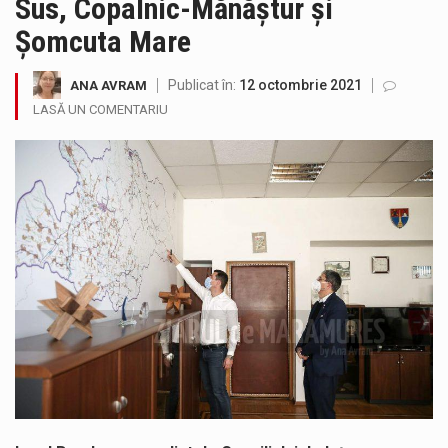
Sus, Copalnic-Mănăștur și
Testarea independentă a sistemului e-Terra, realizată de STS, DNSC și Cyberint, a mai parcurs o rundă de evaluare. Un număr…
Șomcuta Mare
Vremea va fi caniculară. Disconfortul termic va fi accentuat, iar indicele temperatură-umezeală (ITU) va depăși pragul critic de 80 de…
Publicat în:
12 octombrie 2021
ANA AVRAM
LASĂ UN COMENTARIU
COD GALBEN. Interval de valabilitate: 07 august, ora 12.00 – 07 august, ora 23.00 / Fenomene vizate: instabilitate atmosferică, intensificări…
Proiectul de lege privind Strategia națională pentru conservarea biodiversității a fost din nou dezbătut ieri și în final adoptat de…
Pe scurt. Statuia lui PINTEA VITEAZU din fața Jandarmeriei Maramures a ajuns să fie zilele acestea mărul discordiei între administrații.…
Noile statii de călători, achizitionate la preț de garsonieră per bucată, dezamăgesc total cetățenii care folosesc mijloacele de transport în…