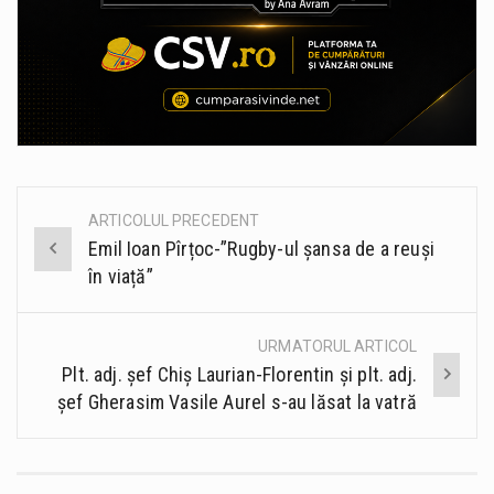
ARTICOLUL PRECEDENT
Post
Emil Ioan Pîrțoc-”Rugby-ul șansa de a reuși
navigation
în viață”
URMATORUL ARTICOL
Plt. adj. șef Chiș Laurian-Florentin și plt. adj.
șef Gherasim Vasile Aurel s-au lăsat la vatră