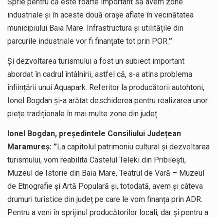
Sprie pentru că este foarte important să avem zone
industriale și în aceste două orașe aflate în vecinătatea
municipiului Baia Mare. Infrastructura și utilitățile din
parcurile industriale vor fi finanțate tot prin POR.
”
Și dezvoltarea turismului a fost un subiect important
abordat în cadrul întâlnirii, astfel că, s-a atins problema
înființării unui Aquapark. Referitor la producătorii autohtoni,
Ionel Bogdan și-a arătat deschiderea pentru realizarea unor
piețe tradiționale în mai multe zone din județ.
Ionel Bogdan, președintele Consiliului Județean
Maramureș: ”
La capitolul patrimoniu cultural și dezvoltarea
turismului, vom reabilita Castelul Teleki din Pribilești,
Muzeul de Istorie din Baia Mare, Teatrul de Vară – Muzeul
de Etnografie și Artă Populară și, totodată, avem și câteva
drumuri turistice din județ pe care le vom finanța prin ADR.
Pentru a veni în sprijinul producătorilor locali, dar și pentru a