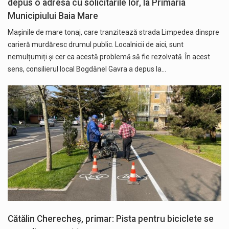
depus o adresă cu solicitările lor, la Primăria
Municipiului Baia Mare
Mașinile de mare tonaj, care tranzitează strada Limpedea dinspre
carieră murdăresc drumul public. Localnicii de aici, sunt
nemulțumiți și cer ca acestă problemă să fie rezolvată. În acest
sens, consilierul local Bogdănel Gavra a depus la…
Cătălin Cherecheș, primar: Pista pentru biciclete se