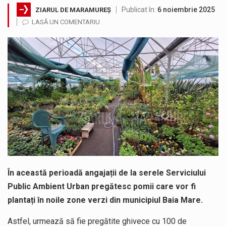
Publicat în:
6 noiembrie 2025
ZIARUL DE MARAMUREȘ
Testarea independentă a sistemului e-Terra, realizată de STS, DNSC și Cyberint, a mai parcurs o rundă de evaluare. Un număr…
LASĂ UN COMENTARIU
Vremea va fi caniculară. Disconfortul termic va fi accentuat, iar indicele temperatură-umezeală (ITU) va depăși pragul critic de 80 de…
COD GALBEN. Interval de valabilitate: 07 august, ora 12.00 – 07 august, ora 23.00 / Fenomene vizate: instabilitate atmosferică, intensificări…
Proiectul de lege privind Strategia națională pentru conservarea biodiversității a fost din nou dezbătut ieri și în final adoptat de…
Pe scurt. Statuia lui PINTEA VITEAZU din fața Jandarmeriei Maramures a ajuns să fie zilele acestea mărul discordiei între administrații.…
Noile statii de călători, achizitionate la preț de garsonieră per bucată, dezamăgesc total cetățenii care folosesc mijloacele de transport în…
În această perioadă angajații de la serele Serviciului
Public Ambient Urban pregătesc pomii care vor fi
plantați în noile zone verzi din municipiul Baia Mare.
Astfel, urmează să fie pregătite ghivece cu 100 de