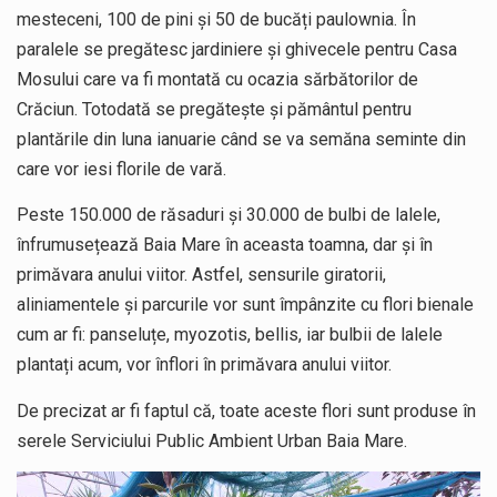
mesteceni, 100 de pini și 50 de bucăți paulownia. În
paralele se pregătesc jardiniere și ghivecele pentru Casa
Mosului care va fi montată cu ocazia sărbătorilor de
Crăciun. Totodată se pregătește și pământul pentru
plantările din luna ianuarie când se va semăna seminte din
care vor iesi florile de vară.
Peste 150.000 de răsaduri și 30.000 de bulbi de lalele,
înfrumusețează Baia Mare în aceasta toamna, dar și în
primăvara anului viitor. Astfel, sensurile giratorii,
aliniamentele și parcurile vor sunt împânzite cu flori bienale
cum ar fi: panseluțe, myozotis, bellis, iar bulbii de lalele
plantați acum, vor înflori în primăvara anului viitor.
De precizat ar fi faptul că, toate aceste flori sunt produse în
serele Serviciului Public Ambient Urban Baia Mare.