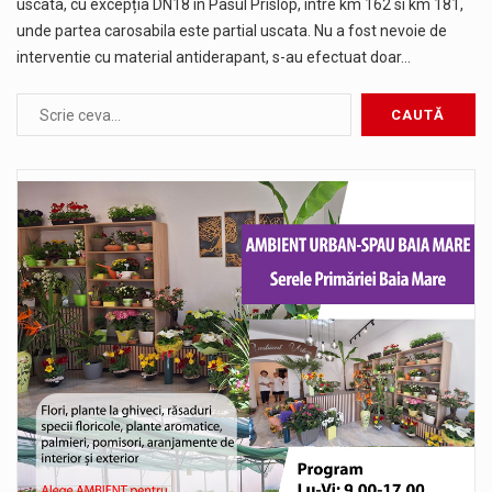
uscata, cu excepția DN18 in Pasul Prislop, între km 162 si km 181,
unde partea carosabila este partial uscata. Nu a fost nevoie de
interventie cu material antiderapant, s-au efectuat doar…