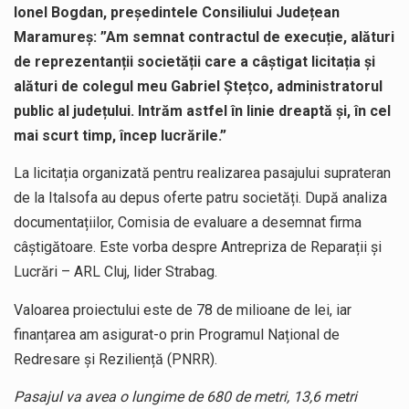
Ionel Bogdan, președintele Consiliului Județean
Maramureș: ”Am semnat contractul de execuție, alături
de reprezentanții societății care a câștigat licitația și
alături de colegul meu Gabriel Ștețco, administratorul
public al județului. Intrăm astfel în linie dreaptă și, în cel
mai scurt timp, încep lucrările.”
La licitația organizată pentru realizarea pasajului suprateran
de la Italsofa au depus oferte patru societăți. După analiza
documentațiilor, Comisia de evaluare a desemnat firma
câștigătoare. Este vorba despre Antrepriza de Reparații și
Lucrări – ARL Cluj, lider Strabag.
Valoarea proiectului este de 78 de milioane de lei, iar
finanțarea am asigurat-o prin Programul Național de
Redresare și Reziliență (PNRR).
Pasajul va avea o lungime de 680 de metri, 13,6 metri