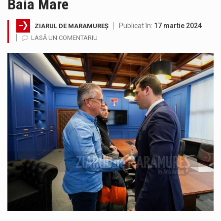
Baia Mare
Testarea independentă a sistemului e-Terra, realizată de STS, DNSC și Cyberint, a mai parcurs o rundă de evaluare. Un număr…
Publicat în:
17 martie 2024
ZIARUL DE MARAMUREȘ
Vremea va fi caniculară. Disconfortul termic va fi accentuat, iar indicele temperatură-umezeală (ITU) va depăși pragul critic de 80 de…
LASĂ UN COMENTARIU
COD GALBEN. Interval de valabilitate: 07 august, ora 12.00 – 07 august, ora 23.00 / Fenomene vizate: instabilitate atmosferică, intensificări…
Proiectul de lege privind Strategia națională pentru conservarea biodiversității a fost din nou dezbătut ieri și în final adoptat de…
Pe scurt. Statuia lui PINTEA VITEAZU din fața Jandarmeriei Maramures a ajuns să fie zilele acestea mărul discordiei între administrații.…
Noile statii de călători, achizitionate la preț de garsonieră per bucată, dezamăgesc total cetățenii care folosesc mijloacele de transport în…