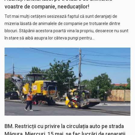
voastre de companie, needucaților!
Tot mai mulți cetățeni sesizează faptul că sunt deranjați de
mizeria lăsată de animalele de companie pe trotuarele dintre
blocuri. Stăpânii acestora poartă vina la propriu, deoarece nu sunt
în stare să aibă asupra lor câteva pungi pentru…
BM. Restricții cu privire la circulația auto pe strada
Măgura. Miercuri, 15 mai, se fac lucrări de reparații