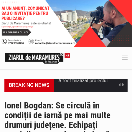
BREAKING NEWS
Deputatul AUR de Maramureș, Daniel Ciornei, critică modul în care Parlamentul este chemat să ratifice acordul de împrumut în valoare…
Camera Deputaților a adoptat miercuri, 5 august, proiectul de lege care modifică ordonanța privind decarbonizarea sectorului energetic. Proiectul prevede că…
Ionel Bogdan: Se circulă în
condiții de iarnă pe mai multe
Suntem în plină vară și nimic nu e mai frumos decat să ai locuința plină de flori proaspete și plante…
drumuri județene. Echipați
Interval de valabilitate: 05 august, ora 10.00 – 09 august, ora 10.00 /Fenomene vizate: val de căldură, caniculă, temperaturi extreme,…