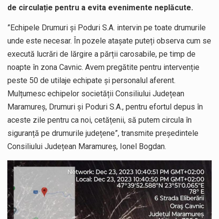
de circulație pentru a evita evenimente neplăcute.
”Echipele Drumuri și Poduri S.A. intervin pe toate drumurile
unde este necesar. În pozele atașate puteți observa cum se
execută lucrări de lărgire a părții carosabile, pe timp de
noapte în zona Cavnic. Avem pregătite pentru intervenție
peste 50 de utilaje echipate și personalul aferent.
Mulțumesc echipelor societății Consiliului Județean
Maramureș, Drumuri și Poduri S.A., pentru efortul depus în
aceste zile pentru ca noi, cetățenii, să putem circula în
siguranță pe drumurile județene”, transmite președintele
Consiliului Județean Maramureș, Ionel Bogdan.