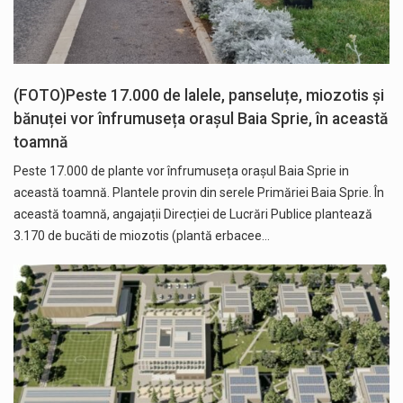
(FOTO)Peste 17.000 de lalele, panseluțe, miozotis și
bănuței vor înfrumuseța orașul Baia Sprie, în această
toamnă
Peste 17.000 de plante vor înfrumuseța orașul Baia Sprie in
această toamnă. Plantele provin din serele Primăriei Baia Sprie. În
această toamnă, angajații Direcției de Lucrări Publice plantează
3.170 de bucăti de miozotis (plantă erbacee…