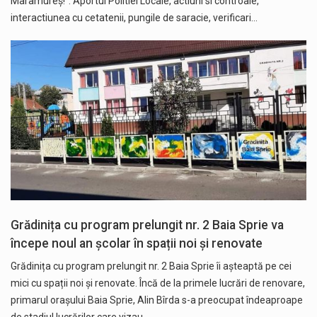
Maramureș!”. Aportul Politiei Locale, actiuni si controale,
interactiunea cu cetatenii, pungile de saracie, verificari…
Grădinița cu program prelungit nr. 2 Baia Sprie va
începe noul an școlar în spații noi și renovate
Grădinița cu program prelungit nr. 2 Baia Sprie îi așteaptă pe cei
mici cu spații noi și renovate. Încă de la primele lucrări de renovare,
primarul orașului Baia Sprie, Alin Bîrda s-a preocupat îndeaproape
de stadiul lucrărilor care vizau…