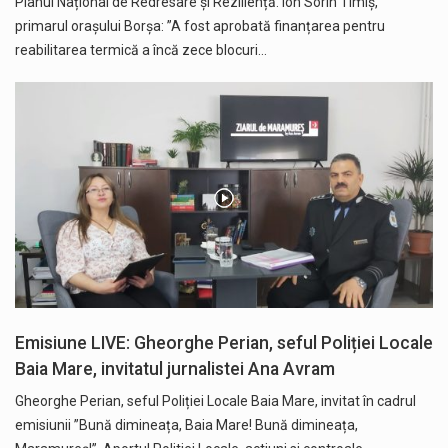
Planul Național de Redresare și Reziliență. Ion Sorin Timiș,
primarul orașului Borșa: ”A fost aprobată finanțarea pentru
reabilitarea termică a încă zece blocuri…
Emisiune LIVE: Gheorghe Perian, seful Poliției Locale
Baia Mare, invitatul jurnalistei Ana Avram
Gheorghe Perian, seful Poliției Locale Baia Mare, invitat în cadrul
emisiunii ”Bună dimineața, Baia Mare! Bună dimineața,