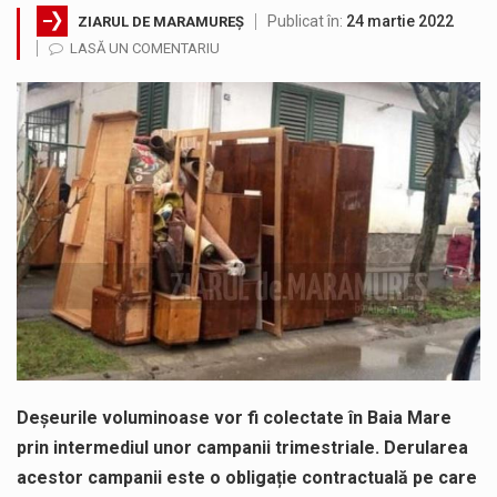
Publicat în:
24 martie 2022
ZIARUL DE MARAMUREȘ
Testarea independentă a sistemului e-Terra, realizată de STS, DNSC și Cyberint, a mai parcurs o rundă de evaluare. Un număr…
LASĂ UN COMENTARIU
Vremea va fi caniculară. Disconfortul termic va fi accentuat, iar indicele temperatură-umezeală (ITU) va depăși pragul critic de 80 de…
COD GALBEN. Interval de valabilitate: 07 august, ora 12.00 – 07 august, ora 23.00 / Fenomene vizate: instabilitate atmosferică, intensificări…
Proiectul de lege privind Strategia națională pentru conservarea biodiversității a fost din nou dezbătut ieri și în final adoptat de…
Pe scurt. Statuia lui PINTEA VITEAZU din fața Jandarmeriei Maramures a ajuns să fie zilele acestea mărul discordiei între administrații.…
Noile statii de călători, achizitionate la preț de garsonieră per bucată, dezamăgesc total cetățenii care folosesc mijloacele de transport în…
Deșeurile voluminoase vor fi colectate în Baia Mare
prin intermediul unor campanii trimestriale. Derularea
acestor campanii este o obligație contractuală pe care