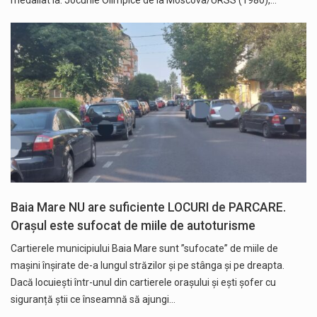
medaliat la: Jocurile Olimpice de la Moscova/URSS (1980),…
Baia Mare NU are suficiente LOCURI de PARCARE.
Orașul este sufocat de miile de autoturisme
Cartierele municipiului Baia Mare sunt ”sufocate” de miile de
mașini înșirate de-a lungul străzilor și pe stânga și pe dreapta.
Dacă locuiești într-unul din cartierele orașului și ești șofer cu
siguranță știi ce înseamnă să ajungi…