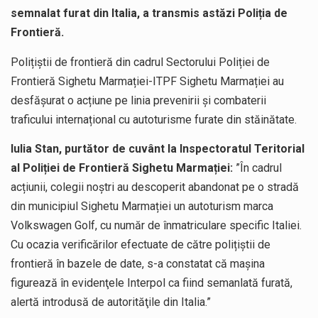
semnalat furat din Italia, a transmis astăzi Poliția de
Frontieră.
Polițiștii de frontieră din cadrul Sectorului Poliției de
Frontieră Sighetu Marmației-ITPF Sighetu Marmației au
desfășurat o acțiune pe linia prevenirii și combaterii
traficului internațional cu autoturisme furate din stăinătate.
Iulia Stan, purtător de cuvânt la Inspectoratul Teritorial
al Poliției de Frontieră Sighetu Marmației:
”În cadrul
acțiunii, colegii noștri au descoperit abandonat pe o stradă
din municipiul Sighetu Marmației un autoturism marca
Volkswagen Golf, cu număr de înmatriculare specific Italiei.
Cu ocazia verificărilor efectuate de către polițiștii de
frontieră în bazele de date, s-a constatat că mașina
figurează în evidenţele Interpol ca fiind semanlată furată,
alertă introdusă de autorităţile din Italia.”