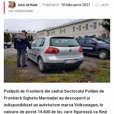
Publicat în:
10 februarie 2021
ANA AVRAM
LASĂ
Tot mai multi băimăreni semnalează prezența cersetorilor de etnie romă pe raza municipiului. Orasul este la propriu impânzit de ei…
UN COMENTARIU
În acest sfârșit de săptămână, jandarmii maramureșeni vor fi prezenți la manifestările cultural-artistice și sportive care vor avea loc pe…
Liceul Ucrainean „Taras Șevcenko” din Sighetu Marmației, singurul liceu din România cu predare în limba ucraineană, are potențialul de a-și…
Proiectul pentru reconstrucția definitivă a podului peste râul Săsar din Baia Mare avansează într-o nouă etapă concretă. După asigurarea finanțării…
COD GALBEN. Interval de valabilitate: 07 august, ora 12.00 – 07 august, ora 23.00 / Fenomene vizate: instabilitate atmosferică, intensificări…
Proiectul de lege privind Strategia națională pentru conservarea biodiversității a fost din nou dezbătut ieri și în final adoptat de…
Poliţiştii de frontieră din cadrul Sectorului Poliției de
Frontieră Sighetu Marmației au descoperit și
indisponibilizat un autoturism marca Volkswagen, în
valoare de peste 14.600 de lei, care figurează ca fiind