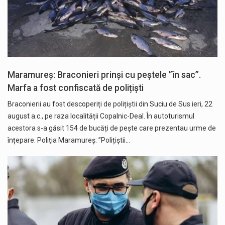
Maramureș: Braconieri prinși cu peștele ”în sac”.
Marfa a fost confiscată de polițiști
Braconierii au fost descoperiți de polițiștii din Suciu de Sus ieri, 22
august a.c., pe raza localității Copalnic-Deal. În autoturismul
acestora s-a găsit 154 de bucăți de pește care prezentau urme de
înțepare. Poliția Maramureș: ”Polițiștii…