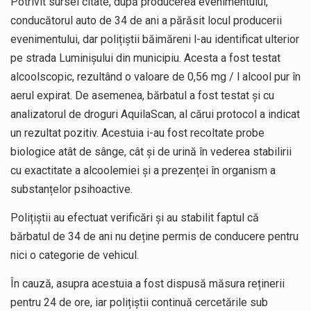
Potrivit sursei citate, după producerea evenimentului,
conducătorul auto de 34 de ani a părăsit locul producerii
evenimentului, dar polițiștii băimăreni l-au identificat ulterior
pe strada Luminișului din municipiu. Acesta a fost testat
alcoolscopic, rezultând o valoare de 0,56 mg / l alcool pur în
aerul expirat. De asemenea, bărbatul a fost testat și cu
analizatorul de droguri AquilaScan, al cărui protocol a indicat
un rezultat pozitiv. Acestuia i-au fost recoltate probe
biologice atât de sânge, cât și de urină în vederea stabilirii
cu exactitate a alcoolemiei și a prezenței în organism a
substanțelor psihoactive.
Polițiștii au efectuat verificări și au stabilit faptul că
bărbatul de 34 de ani nu deține permis de conducere pentru
nici o categorie de vehicul.
În cauză, asupra acestuia a fost dispusă măsura reținerii
pentru 24 de ore, iar polițiștii continuă cercetările sub