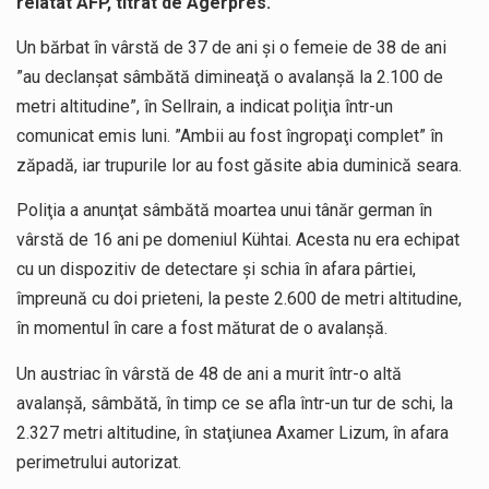
relatat AFP, titrat de Agerpres.
Un bărbat în vârstă de 37 de ani şi o femeie de 38 de ani
”au declanşat sâmbătă dimineaţă o avalanşă la 2.100 de
metri altitudine”, în Sellrain, a indicat poliţia într-un
comunicat emis luni. ”Ambii au fost îngropaţi complet” în
zăpadă, iar trupurile lor au fost găsite abia duminică seara.
Poliţia a anunţat sâmbătă moartea unui tânăr german în
vârstă de 16 ani pe domeniul Kühtai. Acesta nu era echipat
cu un dispozitiv de detectare şi schia în afara pârtiei,
împreună cu doi prieteni, la peste 2.600 de metri altitudine,
în momentul în care a fost măturat de o avalanşă.
Un austriac în vârstă de 48 de ani a murit într-o altă
avalanşă, sâmbătă, în timp ce se afla într-un tur de schi, la
2.327 metri altitudine, în staţiunea Axamer Lizum, în afara
perimetrului autorizat.