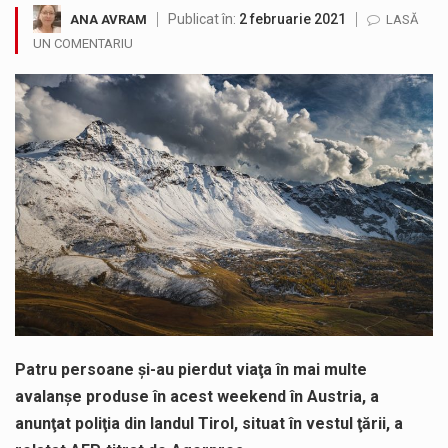
Publicat în:
2 februarie 2021
ANA AVRAM
LASĂ
Testarea independentă a sistemului e-Terra, realizată de STS, DNSC și Cyberint, a mai parcurs o rundă de evaluare. Un număr…
UN COMENTARIU
Vremea va fi caniculară. Disconfortul termic va fi accentuat, iar indicele temperatură-umezeală (ITU) va depăși pragul critic de 80 de…
COD GALBEN. Interval de valabilitate: 07 august, ora 12.00 – 07 august, ora 23.00 / Fenomene vizate: instabilitate atmosferică, intensificări…
Proiectul de lege privind Strategia națională pentru conservarea biodiversității a fost din nou dezbătut ieri și în final adoptat de…
Pe scurt. Statuia lui PINTEA VITEAZU din fața Jandarmeriei Maramures a ajuns să fie zilele acestea mărul discordiei între administrații.…
Noile statii de călători, achizitionate la preț de garsonieră per bucată, dezamăgesc total cetățenii care folosesc mijloacele de transport în…
Patru persoane şi-au pierdut viaţa în mai multe
avalanşe produse în acest weekend în Austria, a
anunţat poliţia din landul Tirol, situat în vestul ţării, a