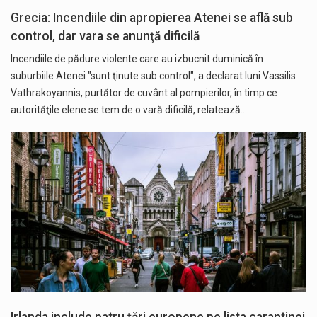
Grecia: Incendiile din apropierea Atenei se află sub
control, dar vara se anunţă dificilă
Incendiile de pădure violente care au izbucnit duminică în
suburbiile Atenei "sunt ţinute sub control", a declarat luni Vassilis
Vathrakoyannis, purtător de cuvânt al pompierilor, în timp ce
autorităţile elene se tem de o vară dificilă, relatează…
Irlanda include patru țări europene pe lista carantinei