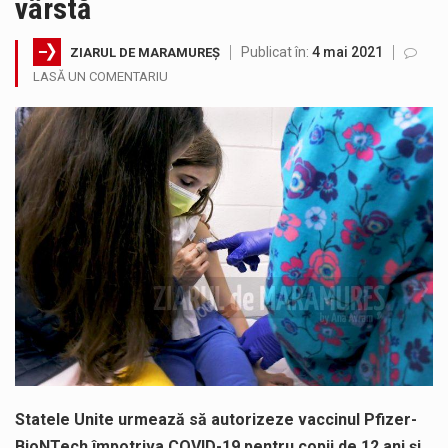
vârstă
Noile statii de călători, achizitionate la preț de garsonieră per bucată, dezamăgesc total cetățenii care folosesc mijloacele de transport în…
Publicat în:
4 mai 2021
ZIARUL DE MARAMUREȘ
Municipiul Baia Mare, prin Serviciul Public Comunitar Local de Evidență a Persoanelor - Serviciul Evidența Persoanelor, îi informează pe cetățenii…
LASĂ UN COMENTARIU
Fostul deputat si primar Cătălin Cherecheș a fost invitat la Horia Nasra Show unde a sustinut o dezbatere pe teme…
Pompierii militari si un echipaj SMURD au intervenit in aceasta dimineata la degajarea unei persoane care a fost găsită spânzurată…
Liceul Ucrainean „Taras Șevcenko” din Sighetu Marmației, singurul liceu din România cu predare în limba ucraineană, are potențialul de a-și…
Proiectul pentru reconstrucția definitivă a podului peste râul Săsar din Baia Mare avansează într-o nouă etapă concretă. După asigurarea finanțării…
Statele Unite urmează să autorizeze vaccinul Pfizer-
BioNTech împotriva COVID-19 pentru copii de 12 ani şi