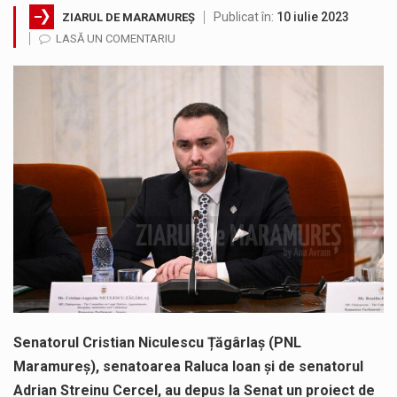
Publicat în:
10 iulie 2023
ZIARUL DE MARAMUREȘ
Testarea independentă a sistemului e-Terra, realizată de STS, DNSC și Cyberint, a mai parcurs o rundă de evaluare. Un număr…
LASĂ UN COMENTARIU
Vremea va fi caniculară. Disconfortul termic va fi accentuat, iar indicele temperatură-umezeală (ITU) va depăși pragul critic de 80 de…
COD GALBEN. Interval de valabilitate: 07 august, ora 12.00 – 07 august, ora 23.00 / Fenomene vizate: instabilitate atmosferică, intensificări…
Proiectul de lege privind Strategia națională pentru conservarea biodiversității a fost din nou dezbătut ieri și în final adoptat de…
Pe scurt. Statuia lui PINTEA VITEAZU din fața Jandarmeriei Maramures a ajuns să fie zilele acestea mărul discordiei între administrații.…
Noile statii de călători, achizitionate la preț de garsonieră per bucată, dezamăgesc total cetățenii care folosesc mijloacele de transport în…
Senatorul Cristian Niculescu Țăgârlaș (PNL
Maramureș), senatoarea Raluca Ioan și de senatorul
Adrian Streinu Cercel, au depus la Senat un proiect de