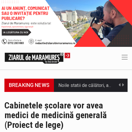
BREAKING NEWS
Municipiul Baia Mare, prin Serviciul Public Comunitar Local de Evidență a Persoanelor - Serviciul Evidența Persoanelor, îi informează pe cetățenii…
Tot mai multi băimăreni semnalează prezența cersetorilor de etnie romă pe raza municipiului. Orasul este la propriu impânzit de ei…
Cabinetele școlare vor avea
medici de medicină generală
În acest sfârșit de săptămână, jandarmii maramureșeni vor fi prezenți la manifestările cultural-artistice și sportive care vor avea loc pe…
(Proiect de lege)
Directorul OCPI Maramures, Daniela-Onița Ivascu, a venit cu un răspuns pentru cei care s-au intrebat în aceste zile: Dacă aplicațiile…