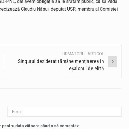
PSD-PNL, dar avem obligația să le arătăm public, ca să vadă
 precizează Claudiu Năsui, deputat USR, membru al Comisiei
URMATORUL ARTICOL
Singurul deziderat rămâne menținerea în
eșalonul de elită
r pentru data viitoare când o să comentez.