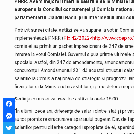
PNRR. Avem majorări mari la salariile de la Ministerul f
europene la Consiliul concurenței și Comisia național
parlamentarul Claudiu Năsui prin intermediul unui co
Potrivit sursei citate, astăzi se va supune la vot în Comi
implementează PNRR (
Plx 42/2022<http://www.cdep.ro/
comisiei au primit un pachet impresionant de 247 de amen
intrarea la votul Comisiei, Guvernul a pus printre ultimel
speciale. Astfel, din 247 de amendamente, amendamentul 2
concurenței. Amendamentul 231 dă acestei structuri salar
salariile la Comisia națională de strategie și prognoză, ia
finanțelor și la Ministerul investiților și proiectelor europe
Ședința comisiei va avea loc astăzi la orele 16:00.
“În ultimii zece ani, diferența de salarii dintre stat și priva
au tot promis restructurarea aparatului bugetar. Dar, de 
salariilor pentru diferite categorii apropiate de ei, sperând