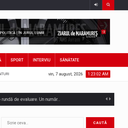
Ă
SPORT
INTERVIU
SĂNĂTATE
vin, 7 august, 2026
1:23:04 AM
NTURI
o rundă de evaluare. Un număr…
ITU) va depăși pragul critic de 80 de…
hieș. Primarul comunei Miresu Mare,…