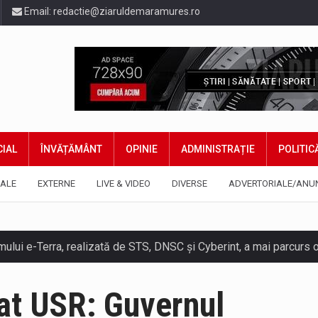
Email:
redactie@ziaruldemaramures.ro
IAL
ÎNVĂȚĂMÂNT
OPINIE
ADMINISTRAȚIE
POLITIC
ALE
EXTERNE
LIVE & VIDEO
DIVERSE
ADVERTORIALE/ANU
ului e-Terra, realizată de STS, DNSC și Cyberint, a mai parcurs 
fortul termic va fi accentuat, iar indicele temperatură-umezeală (
at USR: Guvernul
 prevede un nou spatiu de joacă pentru copiii din localitatea Tulg