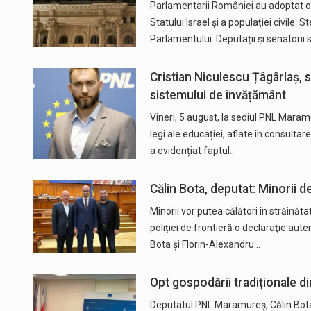
Parlamentarii României au adoptat o 
Statului Israel și a populației civile. 
Parlamentului. Deputații și senatorii
Cristian Niculescu Țâgârlaș,
sistemului de învățământ
Vineri, 5 august, la sediul PNL Maram
legi ale educației, aflate în consultar
a evidențiat faptul…
Călin Bota, deputat: Minorii d
Minorii vor putea călători în străinăt
poliției de frontieră o declaraţie auten
Bota și Florin-Alexandru…
Opt gospodării tradiționale d
Deputatul PNL Maramureș, Călin Bota,