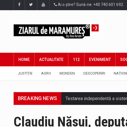
Ai o știre? Sună-ne: +40 740 601 692
HOME
ACTUALITATE
112
EVENIMENT
SOC
JUSTIȚIE
AGRO
MONDEN
DESCOPERIRI
NAȚION
BREAKING NEWS
Testarea independentă a sistem
Vremea va fi caniculară. Discon
Claudiu Năsui, deput
A fost finalizat proiectul care