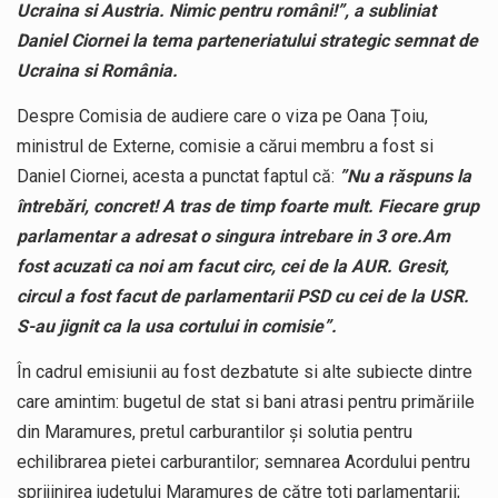
Ucraina si Austria. Nimic pentru români!”, a subliniat
Daniel Ciornei la tema parteneriatului strategic semnat de
Ucraina si România.
Despre Comisia de audiere care o viza pe Oana Țoiu,
ministrul de Externe, comisie a cărui membru a fost si
Daniel Ciornei, acesta a punctat faptul că:
”Nu a răspuns la
întrebări, concret! A tras de timp foarte mult. Fiecare grup
parlamentar a adresat o singura intrebare in 3 ore.Am
fost acuzati ca noi am facut circ, cei de la AUR. Gresit,
circul a fost facut de parlamentarii PSD cu cei de la USR.
S-au jignit ca la usa cortului in comisie”.
În cadrul emisiunii au fost dezbatute si alte subiecte dintre
care amintim: bugetul de stat si bani atrasi pentru primăriile
din Maramures, pretul carburantilor și solutia pentru
echilibrarea pietei carburantilor; semnarea Acordului pentru
sprijinirea judetului Maramures de către toti parlamentarii;