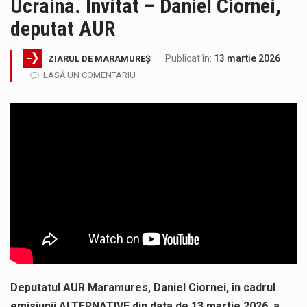
Ucraina. Invitat – Daniel Ciornei,
Miercuri, 05.08.2026, în intervalul orar 12:00 – 20:00, autovehiculele cu masa totală maximă autorizată mai mare de 7,5 t au…
deputat AUR
În cadrul lucrărilor de repoziționare și modernizare la rețeaua de distribuție a apei potabile, pentru îmbunătățirea serviciilor furnizate utilizatorilor noștri,…
Publicat în:
13 martie 2026
ZIARUL DE MARAMUREȘ
LASĂ UN COMENTARIU
Suntem în plină vară și nimic nu e mai frumos decat să ai locuința plină de flori proaspete și plante…
Interval de valabilitate: 05 august, ora 10.00 – 09 august, ora 10.00 /Fenomene vizate: val de căldură, caniculă, temperaturi extreme,…
SIMULARE EXERCITIU. Prin Sistemul Unic de Apeluri de Urgență 112 a fost anunțat producerea unui accident rutier cu victime multiple,…
Temperaturile ridicate constituie factori agresivi asupra sănătăţii, extrem de nocivi, ce pot deregla echilibrul organismului. Prea multă căldură nu este…
Deputatul AUR Maramures, Daniel Ciornei, în cadrul
emisiunii ALTERNATIVE din data de 13 martie 2026, a