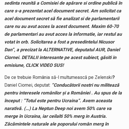
sedinta reunită a Comisiei de apărare si ordine publică în
care s-a prezentat acel document secret. Am solicitat ca
acel document secret să fie analizat si de parlamentarii
care nu au avut acces la acest document. Maxim 60-70
de parlamentari au avut acces la informatie, iar restul au
votat in orb. Solicitarea a fost a presedintelui Nicusor
Dan”, a precizat la ALTERNATIVE, deputatul AUR, Daniel
Ciornei. DETALII interesante pe acest subiect, găsiti in
emisiune, CLICK VIDEO SUS!
De ce trebuie România să-l multumească pe Zelenski
?
Daniel Ciornei, deputat:
”Conducătorii nostri nu militează
pentru interesele românilor și a României . Au spus de la
început : ”Totul este pentru Ucraina”. Avem aceasta
narativă. (…) La Neptun Deep noi avem 50% care va
merge în Ucraina, iar ceilalti 50% merg in Austria.
Zăcămintele naturale ale poporului român merg în