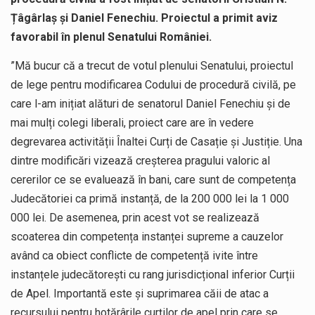
Țâgârlaș și Daniel Fenechiu. Proiectul a primit aviz
favorabil în plenul Senatului României.
”Mă bucur că a trecut de votul plenului Senatului, proiectul
de lege pentru modificarea Codului de procedură civilă, pe
care l-am inițiat alături de senatorul Daniel Fenechiu și de
mai mulți colegi liberali, proiect care are în vedere
degrevarea activității Înaltei Curți de Casație și Justiție. Una
dintre modificări vizează creșterea pragului valoric al
cererilor ce se evaluează în bani, care sunt de competența
Judecătoriei ca primă instanță, de la 200 000 lei la 1 000
000 lei. De asemenea, prin acest vot se realizează
scoaterea din competența instanței supreme a cauzelor
având ca obiect conflicte de competență ivite între
instanțele judecătorești cu rang jurisdicțional inferior Curții
de Apel. Importantă este și suprimarea căii de atac a
recursului pentru hotărârile curților de apel prin care se