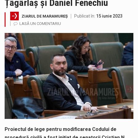
Țâgârlaș și Daniel Fenechiu
SIMULARE EXERCITIU. Prin Sistemul Unic de Apeluri de Urgență 112 a fost anunțat producerea unui accident rutier cu victime multiple,…
Publicat în:
15 iunie 2023
ZIARUL DE MARAMUREȘ
Temperaturile ridicate constituie factori agresivi asupra sănătăţii, extrem de nocivi, ce pot deregla echilibrul organismului. Prea multă căldură nu este…
LASĂ UN COMENTARIU
Directorul OCPI Maramures, Daniela-Onița Ivascu, a venit cu un răspuns pentru cei care s-au intrebat în aceste zile: Dacă aplicațiile…
Testarea independentă a sistemului e-Terra, realizată de STS, DNSC și Cyberint, a mai parcurs o rundă de evaluare. Un număr…
Vremea va fi caniculară. Disconfortul termic va fi accentuat, iar indicele temperatură-umezeală (ITU) va depăși pragul critic de 80 de…
A fost finalizat proiectul care prevede un nou spatiu de joacă pentru copiii din localitatea Tulghieș. Primarul comunei Miresu Mare,…
Proiectul de lege pentru modificarea Codului de
procedură civilă a fost inițiat de senatorii Cristian N.