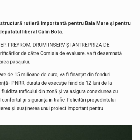
rastructură rutieră importantă pentru Baia Mare și pentru
eputatul liberal Călin Bota.
CONREP, FREYROM, DRUM INSERV ȘI ANTREPRIZA DE
ficărilor de către Comisia de evaluare, va fi desemnată
area pasajului.
oare de 15 milioane de euro, va fi finanțat din fonduri
nță- PNRR, durata de execuție fiind de 12 luni de la
a fluidiza traficului din zonă și va asigura conexiunea cu
onfortul și siguranța în trafic. Felicitări președintelui
erea și susținerea unui proiect important pentru