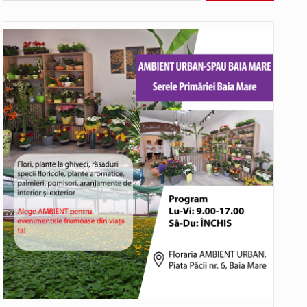
ldură, caniculă, temperaturi extreme,…
ui accident rutier cu victime multiple,…
Temperaturile ridicate constituie factori agresivi asupra sănătăţii, extrem de nocivi, ce pot deregla echilibrul organismului. Prea multă căldură nu este…
bat în aceste zile: Dacă aplicațiile…
o rundă de evaluare. Un număr…
ITU) va depăși pragul critic de 80 de…
hieș. Primarul comunei Miresu Mare,…