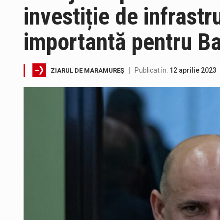
investiție de infrastr
Interval de valabilitate: 05 au
importantă pentru B
SIMULARE EXERCITIU. Prin Siste
Publicat în:
12 aprilie 2023
ZIARUL DE MARAMUREȘ
Directorul OCPI Maramures, Dani
Testarea independentă a sistem
Vremea va fi caniculară. Discon
A fost finalizat proiectul care