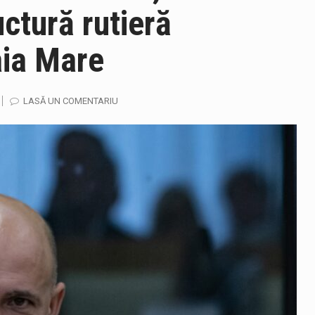
uctură rutieră
gust, ora 10.00 – 09 august, ora 10.00 /Fenomene vizate: val de că
aia Mare
mul Unic de Apeluri de Urgență 112 a fost anunțat producerea un
LASĂ UN COMENTARIU
ela-Onița Ivascu, a venit cu un răspuns pentru cei care s-au intre
ului e-Terra, realizată de STS, DNSC și Cyberint, a mai parcurs 
fortul termic va fi accentuat, iar indicele temperatură-umezeală (
 prevede un nou spatiu de joacă pentru copiii din localitatea Tulg