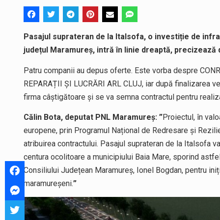
Pasajul suprateran de la Italsofa, o investiție de inf
județul Maramureș, intră în linie dreaptă, precizează d
Patru companii au depus oferte. Este vorba despre 
REPARAȚII ȘI LUCRĂRI ARL CLUJ, iar după finalizarea veri
firma câștigătoare și se va semna contractul pentru realiz
Călin Bota, deputat PNL Maramureș: ”
Proiectul, în val
europene, prin Programul Național de Redresare și Rezilie
atribuirea contractului. Pasajul suprateran de la Italsofa v
centura ocolitoare a municipiului Baia Mare, sporind astfel c
Consiliului Județean Maramureș, Ionel Bogdan, pentru iniți
maramureșeni.
”