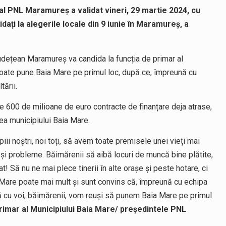
 al PNL Maramureș a validat vineri, 29 martie 2024, cu
idați la alegerile locale din 9 iunie în Maramureș, a
udețean Maramureș va candida la funcția de primar al
poate pune Baia Mare pe primul loc, după ce, împreună cu
ării.
re 600 de milioane de euro contracte de finanțare deja atrase,
a municipiului Baia Mare.
iii noștri, noi toți, să avem toate premisele unei vieți mai
 și probleme. Băimărenii să aibă locuri de muncă bine plătite,
cat! Să nu ne mai plece tinerii în alte orașe și peste hotare, ci
ia Mare poate mai mult și sunt convins că, împreună cu echipa
nă cu voi, băimărenii, vom reuși să punem Baia Mare pe primul
primar al Municipiului Baia Mare/ președintele PNL