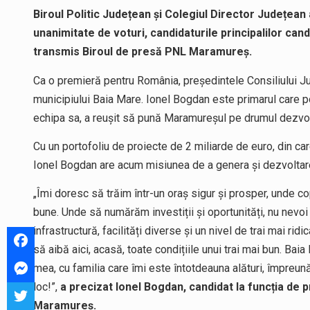
Biroul Politic Județean și Colegiul Director Județean
unanimitate de voturi, candidaturile principalilor cand
transmis Biroul de presă PNL Maramureș.
Ca o premieră pentru România, președintele Consiliului J
municipiului Baia Mare. Ionel Bogdan este primarul care 
echipa sa, a reușit să pună Maramureșul pe drumul dezvolt
Cu un portofoliu de proiecte de 2 miliarde de euro, din ca
Ionel Bogdan are acum misiunea de a genera și dezvoltare
„Îmi doresc să trăim într-un oraș sigur și prosper, unde cop
bune. Unde să numărăm investiții și oportunități, nu nevoi
infrastructură, facilități diverse și un nivel de trai mai ridi
să aibă aici, acasă, toate condițiile unui trai mai bun. Ba
mea, cu familia care îmi este întotdeauna alături, împreu
loc!”,
a precizat Ionel Bogdan, candidat la funcția de 
Maramureș.