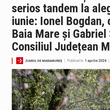
serios tandem la aleg
Interval de valabilitate: 05 au
iunie: Ionel Bogdan, 
SIMULARE EXERCITIU. Prin Siste
Baia Mare și Gabriel 
Consiliul Județean 
Directorul OCPI Maramures, Dani
Testarea independentă a sistem
Publicat în:
1 aprilie 2024
ZIARUL DE MARAMUREȘ
Vremea va fi caniculară. Discon
A fost finalizat proiectul care