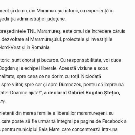
orect și demn, din Maramureșul istoric, cu experiență în
edinția administrației județene.
i, președintele TNL Maramureș, este omul de încredere căruia
 dezvoltare al Maramureșului, proiectele și investițiile
 Nord-Vest și în România.
toric, sunt onorat și bucuros. Cu responsabilitate, voi duce
Bogdan și a echipei liberale. Această viziune a scos
litate, spre ceea ce ne dorim cu toții. Niciodată
re spre viitor, spre cer și spre Dumnezeu, pentru că împreună
ate! Doamne ajută!”,
a declarat Gabriel Bogdan Ștețco,
eș.
 prietenii din marea familie a liberalilor maramureșeni, au
ct, care poate să fie urmărită integral pe pagina de Facebook a
 pentru municipiul Baia Mare, care concentrează într-una