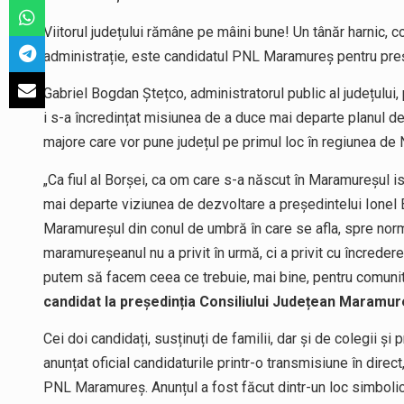
Viitorul județului rămâne pe mâini bune! Un tânăr harnic, c
administrație, este candidatul PNL Maramureș pentru preș
Gabriel Bogdan Ștețco, administratorul public al județulu
i s-a încredințat misiunea de a duce mai departe planul de
majore care vor pune județul pe primul loc în regiunea de
„Ca fiul al Borșei, ca om care s-a născut în Maramureșul is
mai departe viziunea de dezvoltare a președintelui Ionel 
Maramureșul din conul de umbră în care se afla, spre norma
maramureșeanul nu a privit în urmă, ci a privit cu încrede
putem să facem ceea ce trebuie, mai bine, pentru comunit
candidat la președinția Consiliului Județean Maramur
Cei doi candidați, susținuți de familii, dar și de colegii și
anunțat oficial candidaturile printr-o transmisiune în dire
PNL Maramureș. Anunțul a fost făcut dintr-un loc simbolic