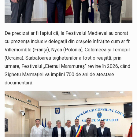
De precizat ar fi faptul că, la Festivalul Medieval au onorat
cu prezența inclusiv delegații din orașele înfrățite cum ar fi:
Villemomble (Franța), Nysa (Polonia), Colomeea și Ternopil
(Ucraina). Sarbatoarea sighetenilor a fost o reușită, prin
urmare, Festivalul „Eternul Maramureș” revine în 2026, când
Sighetu Marmației va împlini 700 de ani de atestare
documentară.