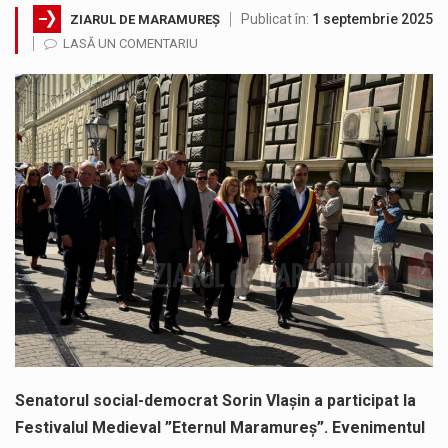
Publicat în:
1 septembrie 2025
ZIARUL DE MARAMUREȘ
Testarea independentă a sistemului e-Terra, realizată de STS, DNSC și Cyberint, a mai parcurs o rundă de evaluare. Un număr…
LASĂ UN COMENTARIU
Vremea va fi caniculară. Disconfortul termic va fi accentuat, iar indicele temperatură-umezeală (ITU) va depăși pragul critic de 80 de…
COD GALBEN. Interval de valabilitate: 07 august, ora 12.00 – 07 august, ora 23.00 / Fenomene vizate: instabilitate atmosferică, intensificări…
Proiectul de lege privind Strategia națională pentru conservarea biodiversității a fost din nou dezbătut ieri și în final adoptat de…
Pe scurt. Statuia lui PINTEA VITEAZU din fața Jandarmeriei Maramures a ajuns să fie zilele acestea mărul discordiei între administrații.…
Noile statii de călători, achizitionate la preț de garsonieră per bucată, dezamăgesc total cetățenii care folosesc mijloacele de transport în…
Senatorul social-democrat Sorin Vlașin a participat la
Festivalul Medieval ”Eternul Maramureș”. Evenimentul