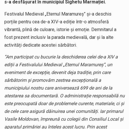
s-a desfășurat în municipiul Sighetu Marmației.
Festivalul Medieval „Eternul Maramureș” și-a deschis
porțile pentru cea de-a XIV-a ediție într-o atmosferă
vibrantă, plină de culoare, istorie și emoție. Demnitarul a
fost prezent inclusiv la parada medievală, dar și la alte
activități dedicate acestei sărbători.
”Am participat cu bucurie la deschiderea celei de-a XIV a
ediții a Festivalului Medieval „Eternul Maramureș”, un
eveniment de excepție, devenit deja tradiție, prin care
sărbătorim și promovăm zestrea excepțională a
municipiului nostru care aniversează 699 de ani de la
atestarea sa documentară. O administrație responsabilă nu
este preocupată doar de problemele curente, materiale, ci și
de cele care asigură dăinuirea unei comunități. Iar primarul
Vasile Moldovan, împreună cu colegii din Consiliul Local și
aparatul primăriei au înteles acest lucru. Prin acest