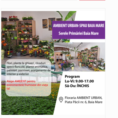
Biroul Parlamentar al Senatorului Cristian-Augustin Niculescu-Țâgârlaș a organizat dezbaterea publică cu tema „Noile reguli pentru construcții și prosumatori” având ca…
Noile statii de călători, achizitionate la preț de garsonieră per bucată, dezamăgesc total cetățenii care folosesc mijloacele de transport în…
Municipiul Baia Mare, prin Serviciul Public Comunitar Local de Evidență a Persoanelor - Serviciul Evidența Persoanelor, îi informează pe cetățenii…
asul este la propriu impânzit de ei…
o dezbatere pe teme…
Liceul Ucrainean „Taras Șevcenko” din Sighetu Marmației, singurul liceu din România cu predare în limba ucraineană, are potențialul de a-și…
Proiectul pentru reconstrucția definitivă a podului peste râul Săsar din Baia Mare avansează într-o nouă etapă concretă. După asigurarea finanțării…