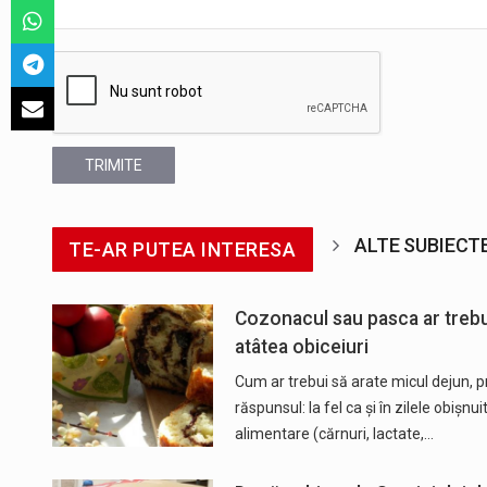
TRIMITE
ALTE SUBIECT
TE-AR PUTEA INTERESA
Cozonacul sau pasca ar trebu
atâtea obiceiuri
Cum ar trebui să arate micul dejun, pr
răspunsul: la fel ca și în zilele obișn
alimentare (cărnuri, lactate,…