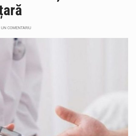
 țară
 UN COMENTARIU
ază prezența cersetorilor de etnie romă pe raza municipiului. Or
in Cherecheș a fost invitat la Horia Nasra Show unde a sustinut 