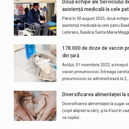
Două echipe ale Serviciului d
asistență medicală la cele patr
Până în 30 august 2025, două echipe a
asistență medicală la cele patru Basil
Laterano, Basilica Santa Maria Maggi
178.000 de doze de vaccin pne
din țară
Astăzi, 01 noiembrie 2022, a început 
vaccin pneumococic. Întreaga cantitat
pneumococic se administrează la 2,
Diversificarea alimentației la 
Diversificarea alimentației la sugar se
(copil alăptat la sân), și la 4 luni în c
ca copilul…