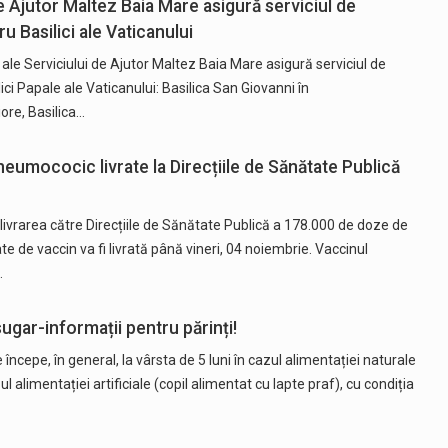
e Ajutor Maltez Baia Mare asigură serviciul de
u Basilici ale Vaticanului
le Serviciului de Ajutor Maltez Baia Mare asigură serviciul de
ici Papale ale Vaticanului: Basilica San Giovanni în
ore, Basilica…
umococic livrate la Direcțiile de Sănătate Publică
livrarea către Direcțiile de Sănătate Publică a 178.000 de doze de
e de vaccin va fi livrată până vineri, 04 noiembrie. Vaccinul
…
sugar-informații pentru părinți!
 începe, în general, la vârsta de 5 luni în cazul alimentației naturale
azul alimentației artificiale (copil alimentat cu lapte praf), cu condiția