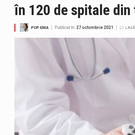
în 120 de spitale din
Publicat în:
27 octombrie 2021
POP EMA
LASĂ
Tot mai multi băimăreni semnale
Fostul deputat si primar Cătăl