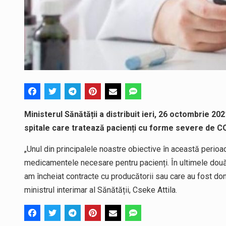
Ministerul Sănătății a distribuit ieri, 26 octombrie 
spitale care tratează pacienți cu forme severe de C
„Unul din principalele noastre obiective în această perioa
medicamentele necesare pentru pacienți. În ultimele două
am încheiat contracte cu producătorii sau care au fost don
ministrul interimar al Sănătății, Cseke Attila.