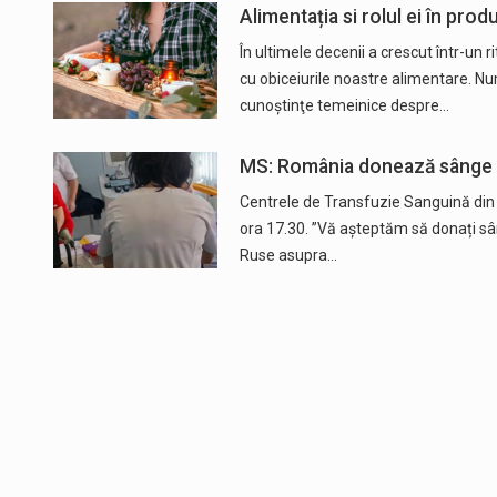
Alimentația si rolul ei în prod
În ultimele decenii a crescut într-un 
cu obiceiurile noastre alimentare. Nu
cunoştinţe temeinice despre…
MS: România donează sânge 
Centrele de Transfuzie Sanguină din î
ora 17.30. ”Vă așteptăm să donați sâng
Ruse asupra…