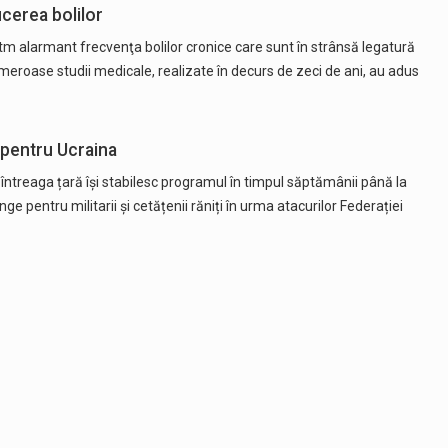
ucerea bolilor
ritm alarmant frecvenţa bolilor cronice care sunt în strânsă legatură
meroase studii medicale, realizate în decurs de zeci de ani, au adus
pentru Ucraina
ntreaga țară își stabilesc programul în timpul săptămânii până la
e pentru militarii și cetățenii răniți în urma atacurilor Federației