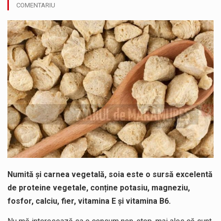
Municipiul Baia Mare, prin Serviciul Public Comunitar Local de Evidență a Persoanelor - Serviciul Evidența Persoanelor, îi informează pe cetățenii…
COMENTARIU
Tot mai multi băimăreni semnalează prezența cersetorilor de etnie romă pe raza municipiului. Orasul este la propriu impânzit de ei…
Fostul deputat si primar Cătălin Cherecheș a fost invitat la Horia Nasra Show unde a sustinut o dezbatere pe teme…
Liceul Ucrainean „Taras Șevcenko” din Sighetu Marmației, singurul liceu din România cu predare în limba ucraineană, are potențialul de a-și…
Proiectul pentru reconstrucția definitivă a podului peste râul Săsar din Baia Mare avansează într-o nouă etapă concretă. După asigurarea finanțării…
COD GALBEN. Interval de valabilitate: 07 august, ora 12.00 – 07 august, ora 23.00 / Fenomene vizate: instabilitate atmosferică, intensificări…
Numită și carnea vegetală, soia este o sursă excelentă
de proteine vegetale, conține potasiu, magneziu,
fosfor, calciu, fier, vitamina E și vitamina B6.