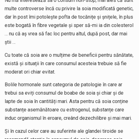
Nu mă interesează sa o consum non-stop, mai ales că sunt
multe controverse încă cu privire la soia modificată genetic,
dar în post îmi potolește pofta de tocănițe și șnițele, în plus
este bogată în fibre vegetale și sper să-mi ia din colesterol
… nu că aș vrea să fac loc pentru altul, după post, dar mai
știi …
Cu toate că soia are o mulțime de beneficii pentru sănătate,
există și situații în care consumul acesteia trebuie să fie
moderat ori chiar evitat.
Bolile hormonale sunt categoria de patologie în care ar
trebui sa eviți consumul de boabe de soia și chiar și de
lapte de soia în cantități mari. Asta pentru că soia conține
substanțe asemănătoare cu estrogenul, substanțe care
induc organismul în eroare, creând dezechilibre și mai mari.
Și în cazul celor care au suferinte ale glandei tiroide se