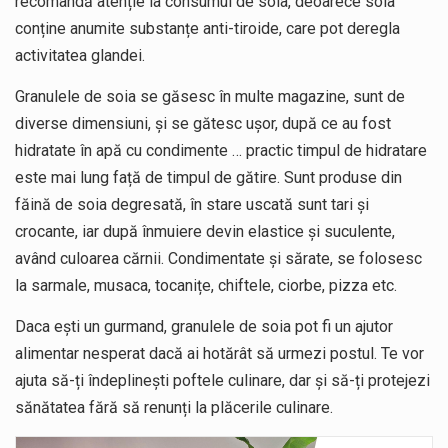
recomandă atenție la consumul de soia, deoarece soia
conține anumite substanțe anti-tiroide, care pot deregla
activitatea glandei.
Granulele de soia se găsesc în multe magazine, sunt de
diverse dimensiuni, și se gătesc ușor, după ce au fost
hidratate în apă cu condimente … practic timpul de hidratare
este mai lung față de timpul de gătire. Sunt produse din
făină de soia degresată, în stare uscată sunt tari și
crocante, iar după înmuiere devin elastice și suculente,
având culoarea cărnii. Condimentate și sărate, se folosesc
la sarmale, musaca, tocanițe, chiftele, ciorbe, pizza etc.
Daca ești un gurmand, granulele de soia pot fi un ajutor
alimentar nesperat dacă ai hotărât să urmezi postul. Te vor
ajuta să-ți îndeplinești poftele culinare, dar și să-ți protejezi
sănătatea fără să renunți la plăcerile culinare.