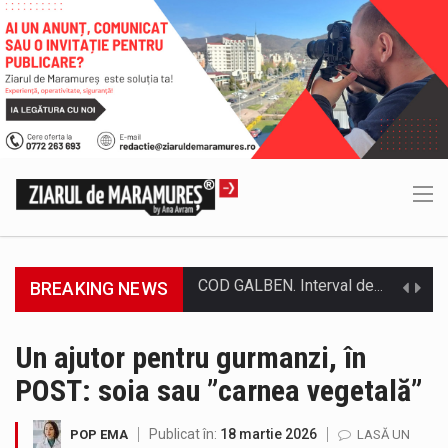
Proiectul de lege privind Strategia națională pentru conservarea biodiversității a fost din nou dezbătut ieri și în final adoptat de…
BREAKING NEWS
Pe scurt. Statuia lui PINTEA VITEAZU din fața Jandarmeriei Maramures a ajuns să fie zilele acestea mărul discordiei între administrații.…
Un ajutor pentru gurmanzi, în
Biroul Parlamentar al Senatorului Cristian-Augustin Niculescu-Țâgârlaș a organizat dezbaterea publică cu tema „Noile reguli pentru construcții și prosumatori” având ca…
POST: soia sau ”carnea vegetală”
Noile statii de călători, achizitionate la preț de garsonieră per bucată, dezamăgesc total cetățenii care folosesc mijloacele de transport în…
Publicat în:
18 martie 2026
POP EMA
LASĂ UN