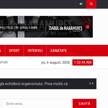
Ă
SPORT
INTERVIU
SĂNĂTATE
joi, 6 august, 2026
1:53:46 AM
NTURI
SC VITAL SA: Întreruperea furnizării apei potabile în următoarele zone este consecința unor avarii. Ne cerem scuze pentru aceste incidente…
Consiliul Județean Maramureș, în parteneriat cu Agenția de Dezvoltare Regională Nord-Vest, a organizat marți, 4 august 2026, sesiunea județeană a…
Având în vedere avertizarea meteorologică Cod Roșu emisă de Administrația Națională de Meteorologie, care vizează județul Maramureș și anunță val…