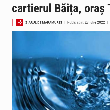
cartierul Băița, ora
Miercuri, 05.08.2026, în interv
Publicat în:
23 iulie 2022
ZIARUL DE MARAMUREȘ
Suntem în plină vară și nimic n
Interval de valabilitate: 05 au
SIMULARE EXERCITIU. Prin Siste