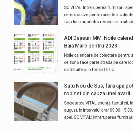
SC VITAL: Întreruperea furnizării ape
cerem scuze pentru aceste incidente 
fața locului, pentru remedierea situa
ADI Deșeuri MM: Noile calend
Baia Mare pentru 2023
Noile calendare de colectare pentru z
ce zonă face parte strada pe care locu
distribuite și în format fizic,…
Satu Nou de Sus, fără apă pota
robinet din cauza unei avarii
Societatea VITAL anunță faptul că, l
august, în intervalul orar 09.00-15.00.
apei. SC VITAL: Întreruperea furnizăr