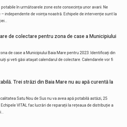
i potabile în următoarele zone este consecința unor avarii. Ne
– independente de voința noastră. Echipele de intervenție sunt la
ției…
are de colectare pentru zona de case a Municipiului
ona de case a Municipiului Baia Mare pentru 2023. Identificați din
iți și veti găsi atașat calendarul de colectare. Calendarele vor fi
bilă. Trei străzi din Baia Mare nu au apă curentă la
ocalitatea Satu Nou de Sus nu va avea apă potabilă astăzi, 25
 Echipele VITAL fac lucrări de reparații la rețeaua de distribuție a
ii…