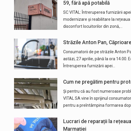
59, fără apă potabilă
SC VITAL: Întreruperea furnizării ape
modernizare și reabilitare la rețeaua 
disconfort locuitorilor din zonă,…
Străzile Anton Pan, Căprioarei
Consumatorii de pe străzile Anton Pan
astăzi, 27 aprilie, până la ora 14.00.
Întreruperea furnizării apei…
Cum ne pregătim pentru proteja
Și pentru că au fost numeroase proble
VITAL SA vine în sprijinul consumato
pentru a preîntâmpina formarea dop
Lucrari de reparații la rețeau
Marmației