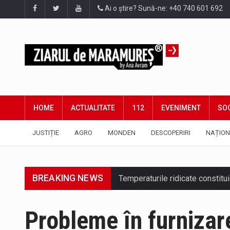
Ai o știre? Sună-ne: +40 740 601 692
HOME
ACTUALITATE
112
EVENIMENT
SOC
JUSTIȚIE
AGRO
MONDEN
DESCOPERIRI
NAȚION
BREAKING NEWS
Probleme în furnizare