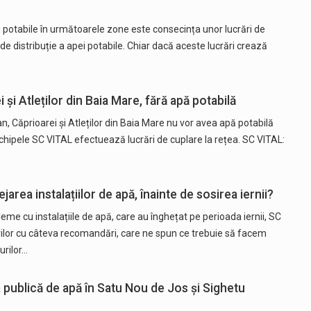
i potabile în următoarele zone este consecința unor lucrări de
de distribuție a apei potabile. Chiar dacă aceste lucrări crează
 și Atleților din Baia Mare, fără apă potabilă
, Căprioarei și Atleților din Baia Mare nu vor avea apă potabilă
 Echipele SC VITAL efectuează lucrări de cuplare la rețea. SC VITAL:
rea instalațiilor de apă, înainte de sosirea iernii?
me cu instalațiile de apă, care au înghețat pe perioada iernii, SC
rilor cu câteva recomandări, care ne spun ce trebuie să facem
urilor…
a publică de apă în Satu Nou de Jos și Sighetu