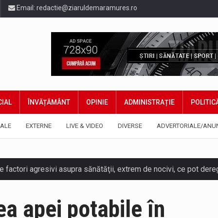
Email:
redactie@ziaruldemaramures.ro
IAL
ÎNVĂȚĂMÂNT
OPINIE
ADMINISTRAȚIE
POLITIC
ALE
EXTERNE
LIVE & VIDEO
DIVERSE
ADVERTORIALE/ANU
a apei potabile în