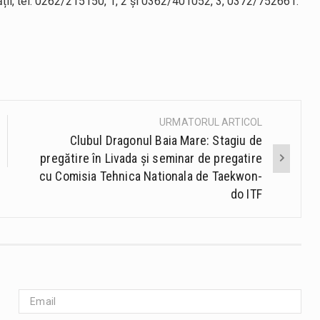
tății, tel. 0262/215150, 1, 2 și 0362/401052, 3, 0372/752661.
URMATORUL ARTICOL
Clubul Dragonul Baia Mare: Stagiu de
pregătire în Livada și seminar de pregatire
cu Comisia Tehnica Nationala de Taekwon-
do ITF