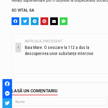
Relații suplimentare pot fi obținute la dispeceratul socie
SC VITAL SA
ARTICOLUL PRECEDENT
Post
Baia Mare: O sesizare la 112 a dus la
navigation
descoperirea unor substanțe interzise
LASĂ UN COMENTARIU