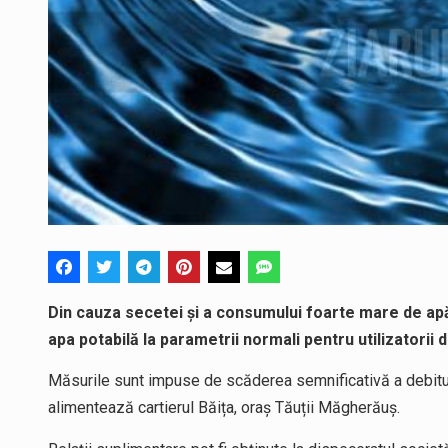
Din cauza secetei și a consumului foarte mare de apă
apa potabilă la parametrii normali pentru utilizatorii di
Măsurile sunt impuse de scăderea semnificativă a debitu
alimentează cartierul Băița, oraș Tăuții Măgherăuș.