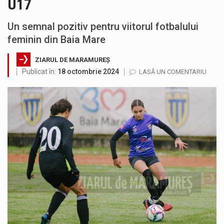
U17
Municipiul Baia Mare, prin Serviciul Public Comunitar Local de Evidență a Persoanelor - Serviciul Evidența Persoanelor, îi informează pe cetățenii…
Un semnal pozitiv pentru viitorul fotbalului
Tot mai multi băimăreni semnalează prezența cersetorilor de etnie romă pe raza municipiului. Orasul este la propriu impânzit de ei…
feminin din Baia Mare
Fostul deputat si primar Cătălin Cherecheș a fost invitat la Horia Nasra Show unde a sustinut o dezbatere pe teme…
ZIARUL DE MARAMUREȘ
Publicat în:
18 octombrie 2024
LASĂ UN COMENTARIU
Liceul Ucrainean „Taras Șevcenko” din Sighetu Marmației, singurul liceu din România cu predare în limba ucraineană, are potențialul de a-și…
Proiectul pentru reconstrucția definitivă a podului peste râul Săsar din Baia Mare avansează într-o nouă etapă concretă. După asigurarea finanțării…
COD GALBEN. Interval de valabilitate: 07 august, ora 12.00 – 07 august, ora 23.00 / Fenomene vizate: instabilitate atmosferică, intensificări…