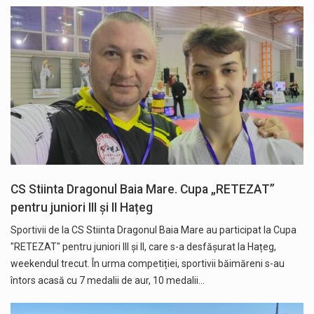
CS Stiinta Dragonul Baia Mare. Cupa „RETEZAT”
pentru juniori III și II Hațeg
Sportivii de la CS Stiinta Dragonul Baia Mare au participat la Cupa
"RETEZAT" pentru juniori III și II, care s-a desfășurat la Hațeg,
weekendul trecut. În urma competiției, sportivii băimăreni s-au
întors acasă cu 7 medalii de aur, 10 medalii…