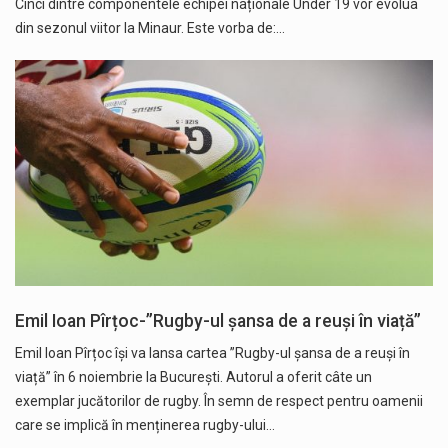
Cinci dintre componentele echipei naționale Under 19 vor evolua
din sezonul viitor la Minaur. Este vorba de:…
Emil Ioan Pîrțoc-”Rugby-ul șansa de a reuși în viață”
Emil Ioan Pîrțoc își va lansa cartea ”Rugby-ul șansa de a reuși în
viață” în 6 noiembrie la București. Autorul a oferit câte un
exemplar jucătorilor de rugby. În semn de respect pentru oamenii
care se implică în menținerea rugby-ului…