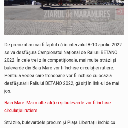
De precizat ar mai fi faptul că în intervalul 8-10 aprilie 2022
se va desfășura Campionatul Național de Raliuri BETANO
2022. În cele trei zile competiționale, mai multe străzi și
bulevarde din Baia Mare vor fi închise circulației rutiere.
Pentru a vedea care tronsoane vor fi închise cu ocazia
desfășurării Raliului BETANO 2022, găsiți în link-ul de mai
jos.
Baia Mare: Mai multe străzi și bulevarde vor fi închise
circulației rutiere
Străzile, bulevardele precum și Piața Libertății închid cu