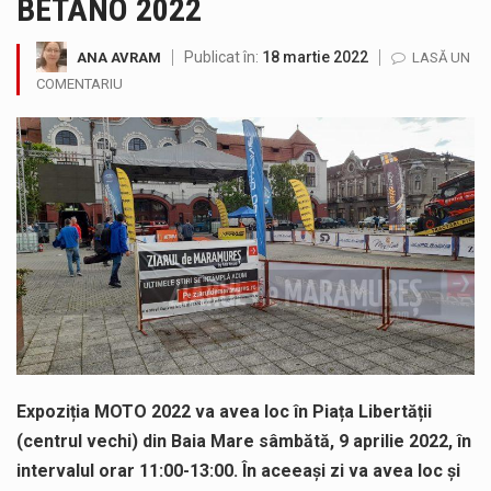
BETANO 2022
Municipiul Baia Mare, prin Serviciul Public Comunitar Local de Evidență a Persoanelor - Serviciul Evidența Persoanelor, îi informează pe cetățenii…
Publicat în:
18 martie 2022
ANA AVRAM
LASĂ UN
Tot mai multi băimăreni semnalează prezența cersetorilor de etnie romă pe raza municipiului. Orasul este la propriu impânzit de ei…
COMENTARIU
Fostul deputat si primar Cătălin Cherecheș a fost invitat la Horia Nasra Show unde a sustinut o dezbatere pe teme…
Liceul Ucrainean „Taras Șevcenko” din Sighetu Marmației, singurul liceu din România cu predare în limba ucraineană, are potențialul de a-și…
Proiectul pentru reconstrucția definitivă a podului peste râul Săsar din Baia Mare avansează într-o nouă etapă concretă. După asigurarea finanțării…
COD GALBEN. Interval de valabilitate: 07 august, ora 12.00 – 07 august, ora 23.00 / Fenomene vizate: instabilitate atmosferică, intensificări…
Expoziția MOTO 2022 va avea loc în Piața Libertății
(centrul vechi) din Baia Mare sâmbătă, 9 aprilie 2022, în
intervalul orar 11:00-13:00. În aceeași zi va avea loc și