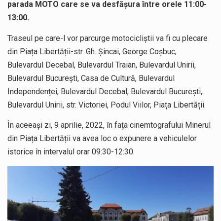
parada MOTO care se va desfășura între orele 11:00-
13:00.
Traseul pe care-l vor parcurge motocicliștii va fi cu plecare
din Piața Libertății-str. Gh. Șincai, George Coșbuc,
Bulevardul Decebal, Bulevardul Traian, Bulevardul Unirii,
Bulevardul București, Casa de Cultură, Bulevardul
Independenței, Bulevardul Decebal, Bulevardul București,
Bulevardul Unirii, str. Victoriei, Podul Viilor, Piața Libertății.
În aceeași zi, 9 aprilie, 2022, în fața cinemtografului Minerul
din Piața Libertății va avea loc o expunere a vehiculelor
istorice în intervalul orar 09:30-12:30.