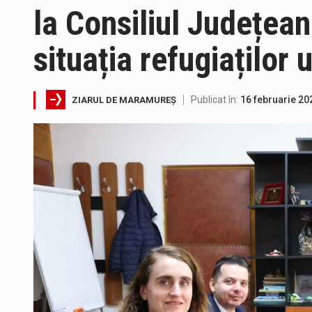
la Consiliul Județea
Pe scurt. Statuia lui PINTEA VI
situația refugiaților 
Publicat în:
16 februarie 20
ZIARUL DE MARAMUREȘ
Fostul deputat si primar Cătăl
Pompierii militari si un echipa