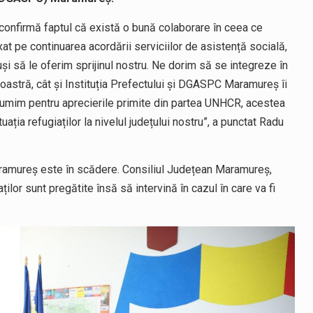
confirmă faptul că există o bună colaborare în ceea ce
 axat pe continuarea acordării serviciilor de asistență socială,
uși să le oferim sprijinul nostru. Ne dorim să se integreze în
noastră, cât și Instituția Prefectului și DGASPC Maramureș îi
lțumim pentru aprecierile primite din partea UNHCR, acestea
ația refugiaților la nivelul județului nostru”, a punctat Radu
Maramureș este în scădere. Consiliul Județean Maramureș,
ților sunt pregătite însă să intervină în cazul în care va fi