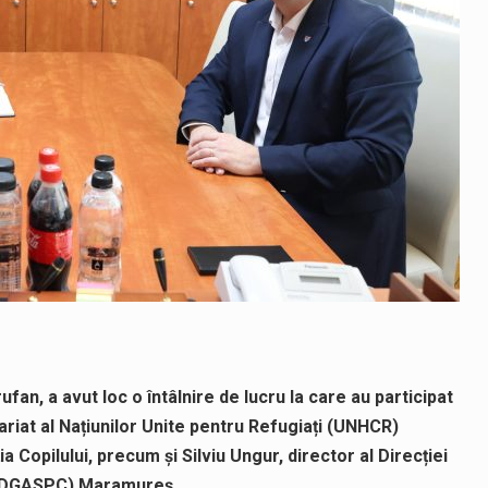
an, a avut loc o întâlnire de lucru la care au participat
ariat al Națiunilor Unite pentru Refugiați (UNHCR)
 Copilului, precum și Silviu Ungur, director al Direcției
i (DGASPC) Maramureș.