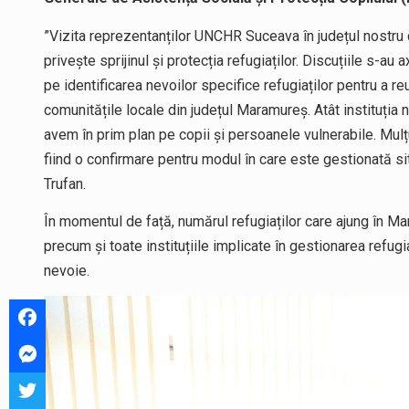
”Vizita reprezentanților UNCHR Suceava în județul nostru 
privește sprijinul și protecția refugiaților. Discuțiile s-au
pe identificarea nevoilor specifice refugiaților pentru a re
comunitățile locale din județul Maramureș. Atât instituția 
avem în prim plan pe copii și persoanele vulnerabile. Mu
fiind o confirmare pentru modul în care este gestionată situ
Trufan.
În momentul de față, numărul refugiaților care ajung în 
precum și toate instituțiile implicate în gestionarea refugia
nevoie.