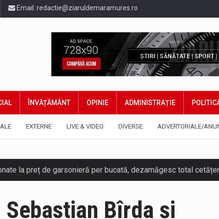
Email:
redactie@ziaruldemaramures.ro
IAL
ÎNVĂȚĂMÂNT
OPINIE
ADMINISTRAȚIE
POLITIC
ALE
EXTERNE
LIVE & VIDEO
DIVERSE
ADVERTORIALE/ANU
ază prezența cersetorilor de etnie romă pe raza municipiului. Or
 Sebastian Bîrda și