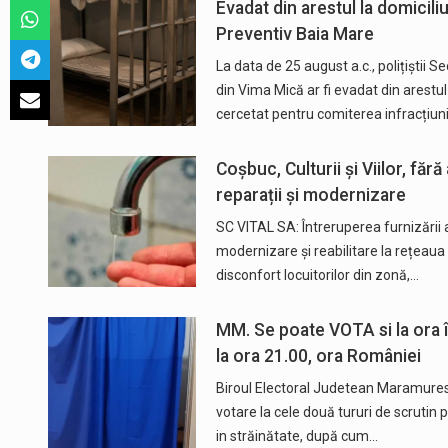
Evadat din arestul la domiciliu
Preventiv Baia Mare
La data de 25 august a.c., polițiștii 
din Vima Mică ar fi evadat din arestu
cercetat pentru comiterea infracțiuni
Coșbuc, Culturii și Viilor, fă
reparații și modernizare
SC VITAL SA: Întreruperea furnizării 
modernizare și reabilitare la rețeaua 
disconfort locuitorilor din zonă,…
MM. Se poate VOTA si la ora în
la ora 21.00, ora României
Biroul Electoral Judetean Maramures v
votare la cele două tururi de scrutin p
in străinătate, după cum…