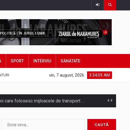
Ă
SPORT
INTERVIU
SĂNĂTATE
vin, 7 august, 2026
3:34:11 AM
NTURI
Noile statii de călători, achizitionate la preț de garsonieră per bucată, dezamăgesc total cetățenii care folosesc mijloacele de transport în…
asul este la propriu impânzit de ei…
Municipiul Baia Mare, prin Serviciul Public Comunitar Local de Evidență a Persoanelor - Serviciul Evidența Persoanelor, îi informează pe cetățenii…