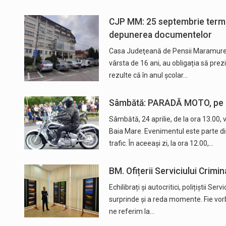
CJP MM: 25 septembrie termenu
depunerea documentelor
Casa Judeţeană de Pensii Maramureş v
vârsta de 16 ani, au obligația să pre
rezulte că în anul școlar…
Sâmbătă: PARADĂ MOTO, pe pr
Sâmbătă, 24 aprilie, de la ora 13.00, 
Baia Mare. Evenimentul este parte di
trafic. În aceeași zi, la ora 12.00,…
BM. Ofițerii Serviciului Crimina
Echilibrați și autocritici, polițiștii Ser
surprinde și a reda momente. Fie vorbi
ne referim la…