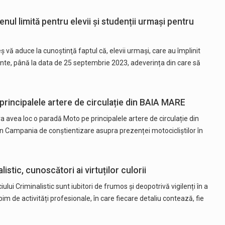
l limită pentru elevii și studenții urmași pentru
ă aduce la cunoştinţă faptul că, elevii urmaşi, care au împlinit
zinte, până la data de 25 septembrie 2023, adeverința din care să
incipalele artere de circulație din BAIA MARE
va avea loc o paradă Moto pe principalele artere de circulație din
n Campania de conștientizare asupra prezenței motocicliștilor în
listic, cunoscători ai virtuților culorii
viciului Criminalistic sunt iubitori de frumos și deopotrivă vigilenți în a
m de activități profesionale, în care fiecare detaliu contează, fie