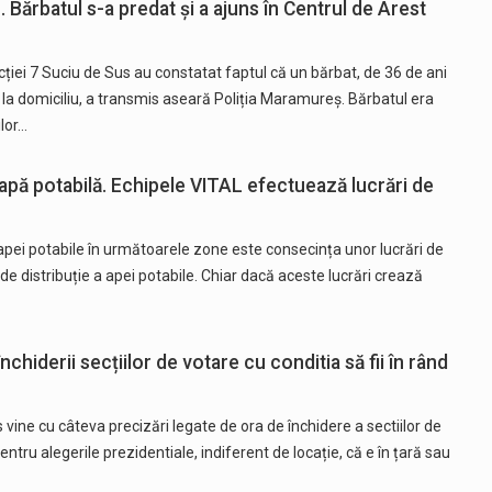
. Bărbatul s-a predat și a ajuns în Centrul de Arest
Secției 7 Suciu de Sus au constatat faptul că un bărbat, de 36 de ani
l la domiciliu, a transmis aseară Poliția Maramureș. Bărbatul era
lor…
ră apă potabilă. Echipele VITAL efectuează lucrări de
apei potabile în următoarele zone este consecința unor lucrări de
de distribuție a apei potabile. Chiar dacă aceste lucrări crează
chiderii secțiilor de votare cu conditia să fii în rând
ine cu câteva precizări legate de ora de închidere a sectiilor de
entru alegerile prezidentiale, indiferent de locație, că e în țară sau