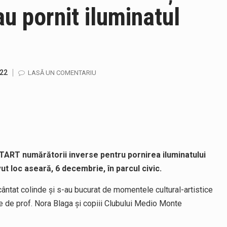
au pornit iluminatul
ela-Onița Ivascu, a venit cu un răspuns pentru cei care s-au intre
ului e-Terra, realizată de STS, DNSC și Cyberint, a mai parcurs 
fortul termic va fi accentuat, iar indicele temperatură-umezeală (
022
LASĂ UN COMENTARIU
 prevede un nou spatiu de joacă pentru copiii din localitatea Tulg
jandarmii maramureșeni vor fi prezenți la manifestările cultural-a
 START numărătorii inverse pentru pornirea iluminatului
gia națională pentru conservarea biodiversității a fost din nou dez
ut loc aseară, 6 decembrie, în parcul civic.
 cântat colinde și s-au bucurat de momentele cultural-artistice
te de prof. Nora Blaga și copiii Clubului Medio Monte