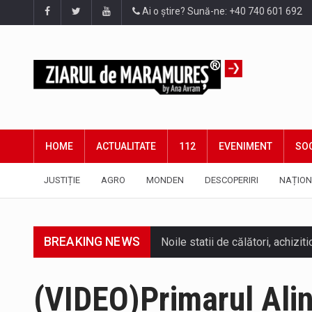
Ai o știre? Sună-ne: +40 740 601 692
HOME
ACTUALITATE
112
EVENIMENT
SOC
JUSTIȚIE
AGRO
MONDEN
DESCOPERIRI
NAȚION
BREAKING NEWS
Tot mai multi băimăreni semnale
(VIDEO)Primarul Alin