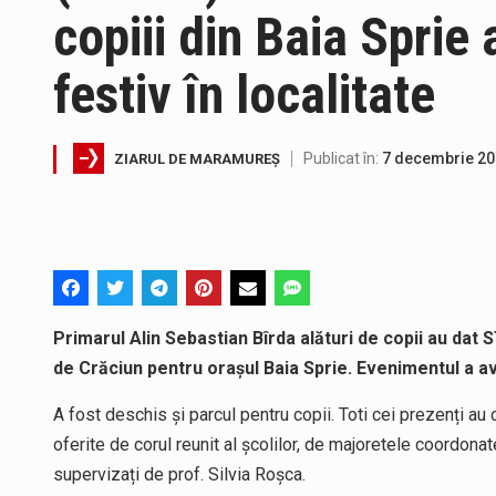
copiii din Baia Sprie 
Directorul OCPI Maramures, Dani
festiv în localitate
Testarea independentă a sistem
Vremea va fi caniculară. Discon
Publicat în:
7 decembrie 2
ZIARUL DE MARAMUREȘ
A fost finalizat proiectul care
În acest sfârșit de săptămână, 
Primarul Alin Sebastian Bîrda alături de copii au dat
Proiectul de lege privind Strate
de Crăciun pentru orașul Baia Sprie. Evenimentul a av
A fost deschis și parcul pentru copii. Toti cei prezenți au
oferite de corul reunit al școlilor, de majoretele coordona
supervizați de prof. Silvia Roșca.