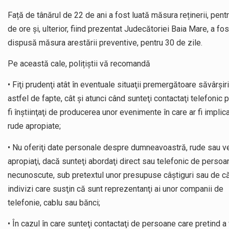
Față de tânărul de 22 de ani a fost luată măsura reținerii, pent
de ore și, ulterior, fiind prezentat Judecătoriei Baia Mare, a fos
dispusă măsura arestării preventive, pentru 30 de zile.
Pe această cale, polițiștii vă recomandă
• Fiţi prudenţi atât în eventuale situaţii premergătoare săvârşiri
astfel de fapte, cât şi atunci când sunteţi contactaţi telefonic 
fi înştiinţaţi de producerea unor evenimente în care ar fi implic
rude apropiate;
• Nu oferiţi date personale despre dumneavoastră, rude sau ve
apropiaţi, dacă sunteţi abordaţi direct sau telefonic de persoa
necunoscute, sub pretextul unor presupuse câştiguri sau de c
indivizi care susţin că sunt reprezentanţi ai unor companii de
telefonie, cablu sau bănci;
• În cazul în care sunteţi contactaţi de persoane care pretind a 