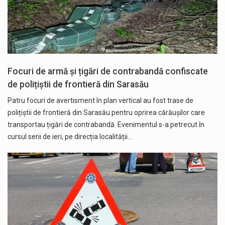
Focuri de armă și țigări de contrabandă confiscate
de polițiștii de frontieră din Sarasău
Patru focuri de avertisment în plan vertical au fost trase de
polițiștii de frontieră din Sarasău pentru oprirea cărăușilor care
transportau țigări de contrabandă. Evenimentul s-a petrecut în
cursul serii de ieri, pe direcția localității…