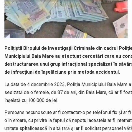
Polițiștii Biroului de Investigații Criminale din cadrul Poliți
Municipiului Baia Mare au efectuat cercetări care au con
destructurarea unui grup infracțional specializat în săvâr
de infracțiuni de înșelăciune prin metoda accidentul.
La data de 4 decembrie 2023, Poliția Municipiului Baia Mare a
sesizată de o femeie, de 87 de ani, din Baia Mare, că ar fi fost
înșelată cu 100.000 de lei.
Persoane necunoscute ar fi contactat-o pe telefonul fix și ar fi
o în eroare, cu privire la faptul că nepotul acesteia ar fi internat
unitate spitalicească în altă țară și ar fi solicitat persoanei vă