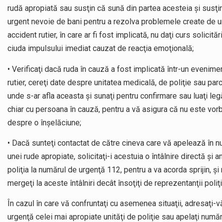
rudă apropiată sau susţin că sună din partea acesteia şi susţi
urgent nevoie de bani pentru a rezolva problemele create de u
accident rutier, în care ar fi fost implicată, nu daţi curs solicitării
ciuda impulsului imediat cauzat de reacţia emoţională;
• Verificaţi dacă ruda în cauză a fost implicată într-un evenime
rutier, cereţi date despre unitatea medicală, de poliţie sau par
unde s-ar afla aceasta şi sunaţi pentru confirmare sau luaţi leg
chiar cu persoana în cauză, pentru a vă asigura că nu este vor
despre o înşelăciune;
• Dacă sunteţi contactat de către cineva care vă apelează în 
unei rude apropiate, solicitaţi-i acestuia o întâlnire directă şi a
poliţia la numărul de urgenţă 112, pentru a va acorda sprijin, şi
mergeţi la aceste întâlniri decât însoţiţi de reprezentanţii poliţi
În cazul în care vă confruntaţi cu asemenea situaţii, adresaţi-v
urgenţă celei mai apropiate unităţi de poliţie sau apelaţi număr