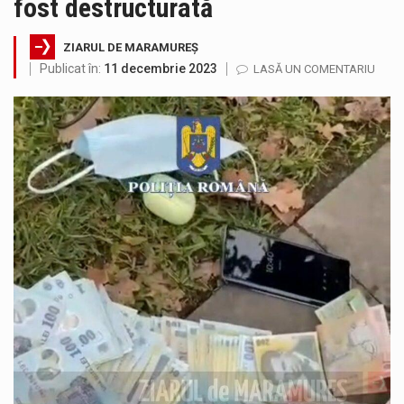
fost destructurată
Municipiul Baia Mare, prin Serviciul Public Comunitar Local de Evidență a Persoanelor - Serviciul Evidența Persoanelor, îi informează pe cetățenii…
ZIARUL DE MARAMUREȘ
Fostul deputat si primar Cătălin Cherecheș a fost invitat la Horia Nasra Show unde a sustinut o dezbatere pe teme…
Publicat în:
11 decembrie 2023
LASĂ UN COMENTARIU
Pompierii militari si un echipaj SMURD au intervenit in aceasta dimineata la degajarea unei persoane care a fost găsită spânzurată…
Liceul Ucrainean „Taras Șevcenko” din Sighetu Marmației, singurul liceu din România cu predare în limba ucraineană, are potențialul de a-și…
Proiectul pentru reconstrucția definitivă a podului peste râul Săsar din Baia Mare avansează într-o nouă etapă concretă. După asigurarea finanțării…