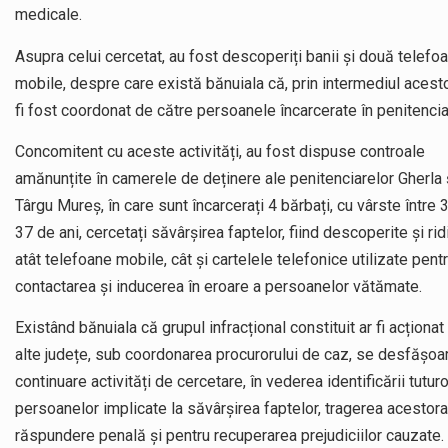
medicale.
Asupra celui cercetat, au fost descoperiți banii și două telefo
mobile, despre care există bănuiala că, prin intermediul acesto
fi fost coordonat de către persoanele încarcerate în penitencia
Concomitent cu aceste activități, au fost dispuse controale
amănunțite în camerele de deținere ale penitenciarelor Gherla 
Târgu Mureș, în care sunt încarcerați 4 bărbați, cu vârste între 3
37 de ani, cercetați săvârșirea faptelor, fiind descoperite și rid
atât telefoane mobile, cât și cartelele telefonice utilizate pent
contactarea și inducerea în eroare a persoanelor vătămate.
Existând bănuiala că grupul infracțional constituit ar fi acționat 
alte județe, sub coordonarea procurorului de caz, se desfășoar
continuare activități de cercetare, în vederea identificării tuturo
persoanelor implicate la săvârșirea faptelor, tragerea acestora
răspundere penală și pentru recuperarea prejudiciilor cauzate.