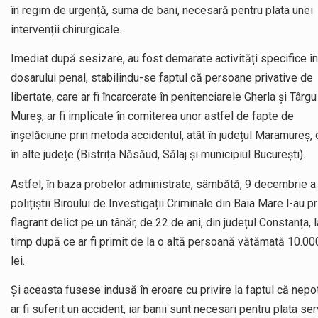
în regim de urgență, suma de bani, necesară pentru plata unei
intervenții chirurgicale.
Imediat după sesizare, au fost demarate activități specifice în
dosarului penal, stabilindu-se faptul că persoane privative de
libertate, care ar fi încarcerate în penitenciarele Gherla și Târgu
Mureș, ar fi implicate în comiterea unor astfel de fapte de
înșelăciune prin metoda accidentul, atât în județul Maramureș, c
în alte județe (Bistrița Năsăud, Sălaj și municipiul București).
Astfel, în baza probelor administrate, sâmbătă, 9 decembrie a.
polițiștii Biroului de Investigații Criminale din Baia Mare l-au pr
flagrant delict pe un tânăr, de 22 de ani, din județul Constanța, l
timp după ce ar fi primit de la o altă persoană vătămată 10.00
lei.
Și aceasta fusese indusă în eroare cu privire la faptul că nepot
ar fi suferit un accident, iar banii sunt necesari pentru plata serv