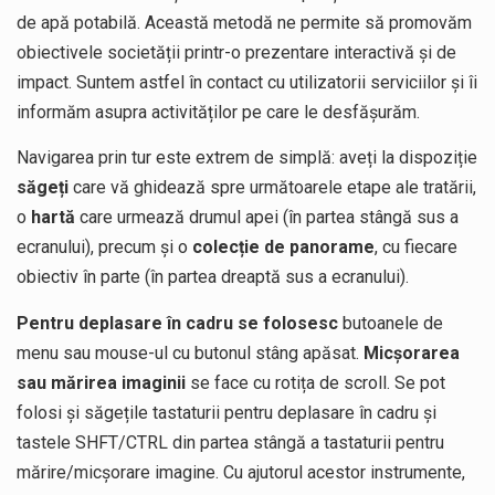
de apă potabilă. Această metodă ne permite să promovăm
obiectivele societății printr-o prezentare interactivă și de
impact. Suntem astfel în contact cu utilizatorii serviciilor și îi
informăm asupra activităților pe care le desfășurăm.
Navigarea prin tur este extrem de simplă: aveți la dispoziție
săgeți
care vă ghidează spre următoarele etape ale tratării,
o
hartă
care urmează drumul apei (în partea stângă sus a
ecranului), precum și o
colecție de panorame
, cu fiecare
obiectiv în parte (în partea dreaptă sus a ecranului).
Pentru deplasare în cadru se folosesc
butoanele de
menu sau mouse-ul cu butonul stâng apăsat.
Micșorarea
sau mărirea imaginii
se face cu rotița de scroll. Se pot
folosi și săgețile tastaturii pentru deplasare în cadru și
tastele SHFT/CTRL din partea stângă a tastaturii pentru
mărire/micșorare imagine. Cu ajutorul acestor instrumente,