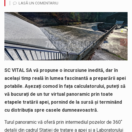
LASĂ UN COMENTARIU
Noile statii de călători, achizitionate la preț de garsonieră per bucată, dezamăgesc total cetățenii care folosesc mijloacele de transport în…
Municipiul Baia Mare, prin Serviciul Public Comunitar Local de Evidență a Persoanelor - Serviciul Evidența Persoanelor, îi informează pe cetățenii…
Fostul deputat si primar Cătălin Cherecheș a fost invitat la Horia Nasra Show unde a sustinut o dezbatere pe teme…
Pompierii militari si un echipaj SMURD au intervenit in aceasta dimineata la degajarea unei persoane care a fost găsită spânzurată…
Liceul Ucrainean „Taras Șevcenko” din Sighetu Marmației, singurul liceu din România cu predare în limba ucraineană, are potențialul de a-și…
SC VITAL SA vă propune o incursiune inedită, dar în
Proiectul pentru reconstrucția definitivă a podului peste râul Săsar din Baia Mare avansează într-o nouă etapă concretă. După asigurarea finanțării…
același timp reală în lumea fascinantă a preparării apei
potabile. Așezați comod în fața calculatorului, puteți să
vă bucurați de un tur virtual panoramic prin toate
etapele tratării apei, pornind de la sursă și terminând
cu distribuția spre casele dumneavoastră.
Turul panoramic vă oferă prin intermediul pozelor de 360˚
detalii din cadrul Stației de tratare a apei și a Laboratorului