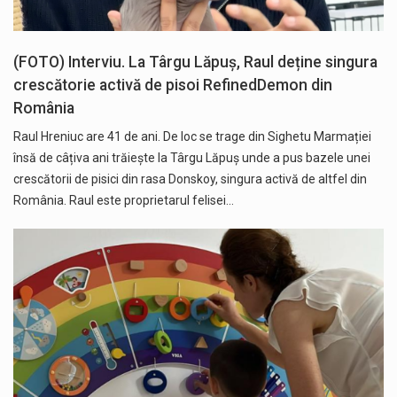
(FOTO) Interviu. La Târgu Lăpuș, Raul deține singura
crescătorie activă de pisoi RefinedDemon din
România
Raul Hreniuc are 41 de ani. De loc se trage din Sighetu Marmației
însă de câțiva ani trăiește la Târgu Lăpuș unde a pus bazele unei
crescătorii de pisici din rasa Donskoy, singura activă de altfel din
România. Raul este proprietarul felisei…