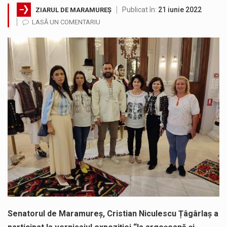
Publicat în:
21 iunie 2022
ZIARUL DE MARAMUREȘ
Testarea independentă a sistemului e-Terra, realizată de STS, DNSC și Cyberint, a mai parcurs o rundă de evaluare. Un număr…
LASĂ UN COMENTARIU
Vremea va fi caniculară. Disconfortul termic va fi accentuat, iar indicele temperatură-umezeală (ITU) va depăși pragul critic de 80 de…
COD GALBEN. Interval de valabilitate: 07 august, ora 12.00 – 07 august, ora 23.00 / Fenomene vizate: instabilitate atmosferică, intensificări…
Proiectul de lege privind Strategia națională pentru conservarea biodiversității a fost din nou dezbătut ieri și în final adoptat de…
Pe scurt. Statuia lui PINTEA VITEAZU din fața Jandarmeriei Maramures a ajuns să fie zilele acestea mărul discordiei între administrații.…
Noile statii de călători, achizitionate la preț de garsonieră per bucată, dezamăgesc total cetățenii care folosesc mijloacele de transport în…
Senatorul de Maramureș, Cristian Niculescu Țâgârlaș a