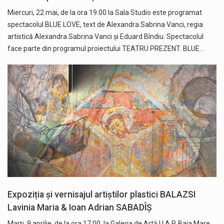
Miercuri, 22 mai, de la ora 19.00 la Sala Studio este programat
spectacolul BLUE LOVE, text de Alexandra Sabrina Vanci, regia
artistică Alexandra Sabrina Vanci și Eduard Bîndiu. Spectacolul
face parte din programul proiectului TEATRU PREZENT. BLUE…
Expoziția și vernisajul artiștilor plastici BALAZSI
Lavinia Maria & Ioan Adrian SABADÎȘ
Marți, 9 aprilie, de la ora 17.00, la Galeria de Artă U.A.P. Baia Mare