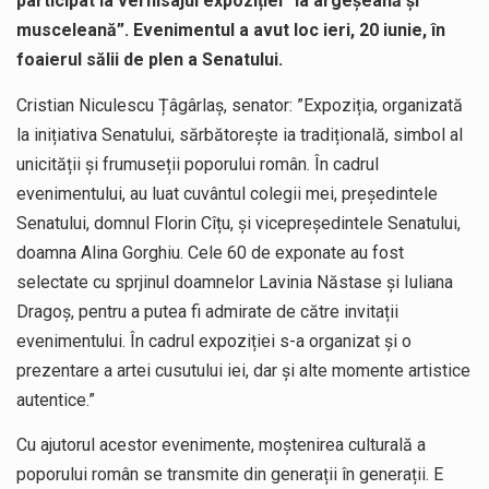
participat la vernisajul expoziției “Ia argeșeană și
musceleană”. Evenimentul a avut loc ieri, 20 iunie, în
foaierul sălii de plen a Senatului.
Cristian Niculescu Țâgârlaș, senator: ”Expoziția, organizată
la inițiativa Senatului, sărbătorește ia tradițională, simbol al
unicității și frumuseții poporului român. În cadrul
evenimentului, au luat cuvântul colegii mei, președintele
Senatului, domnul Florin Cîțu, și vicepreședintele Senatului,
doamna Alina Gorghiu. Cele 60 de exponate au fost
selectate cu sprjinul doamnelor Lavinia Năstase și Iuliana
Dragoș, pentru a putea fi admirate de către invitații
evenimentului. În cadrul expoziției s-a organizat și o
prezentare a artei cusutului iei, dar și alte momente artistice
autentice.”
Cu ajutorul acestor evenimente, moștenirea culturală a
poporului român se transmite din generații în generații. E