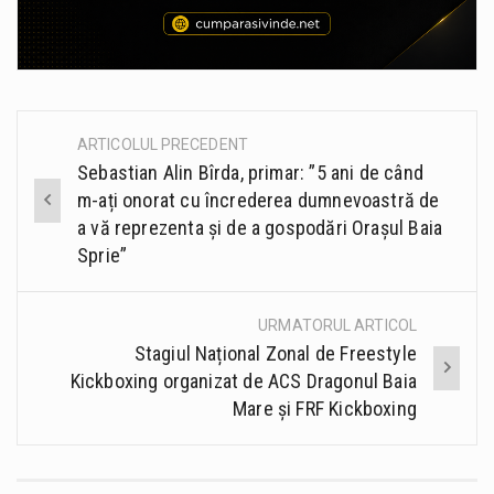
ARTICOLUL PRECEDENT
Post
Sebastian Alin Bîrda, primar: ”5 ani de când
navigation
m-ați onorat cu încrederea dumnevoastră de
a vă reprezenta și de a gospodări Orașul Baia
Sprie”
URMATORUL ARTICOL
Stagiul Național Zonal de Freestyle
Kickboxing organizat de ACS Dragonul Baia
Mare și FRF Kickboxing