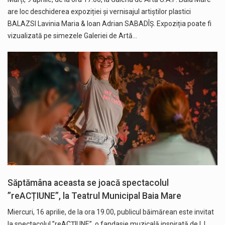
are loc deschiderea expoziției și vernisajul artiștilor plastici
BALAZSI Lavinia Maria & Ioan Adrian SABADÎȘ. Expoziția poate fi
vizualizată pe simezele Galeriei de Artă…
Săptămâna aceasta se joacă spectacolul
”reACȚIUNE”, la Teatrul Municipal Baia Mare
Miercuri, 16 aprilie, de la ora 19.00, publicul băimărean este invitat
la spectacolul ”reACȚIUNE”, o fandasie muzicală inspirată de I. L.