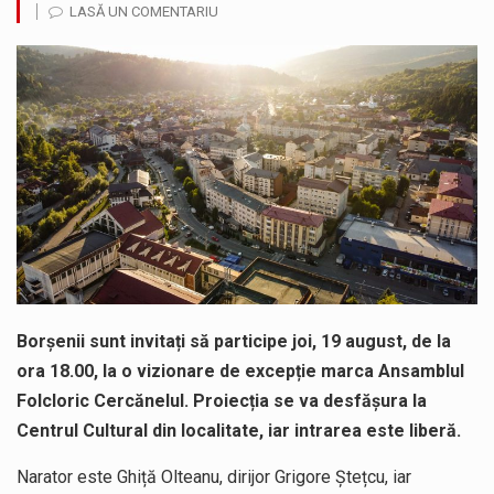
LASĂ UN COMENTARIU
SIMULARE EXERCITIU. Prin Sistemul Unic de Apeluri de Urgență 112 a fost anunțat producerea unui accident rutier cu victime multiple,…
Temperaturile ridicate constituie factori agresivi asupra sănătăţii, extrem de nocivi, ce pot deregla echilibrul organismului. Prea multă căldură nu este…
Directorul OCPI Maramures, Daniela-Onița Ivascu, a venit cu un răspuns pentru cei care s-au intrebat în aceste zile: Dacă aplicațiile…
Testarea independentă a sistemului e-Terra, realizată de STS, DNSC și Cyberint, a mai parcurs o rundă de evaluare. Un număr…
Vremea va fi caniculară. Disconfortul termic va fi accentuat, iar indicele temperatură-umezeală (ITU) va depăși pragul critic de 80 de…
A fost finalizat proiectul care prevede un nou spatiu de joacă pentru copiii din localitatea Tulghieș. Primarul comunei Miresu Mare,…
Borșenii sunt invitați să participe joi, 19 august, de la
ora 18.00, la o vizionare de excepție marca Ansamblul
Folcloric Cercănelul. Proiecția se va desfășura la
Centrul Cultural din localitate, iar intrarea este liberă.
Narator este Ghiță Olteanu, dirijor Grigore Ștețcu, iar