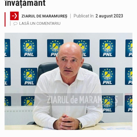
învățământ
Noile statii de călători, achizitionate la preț de garsonieră per bucată, dezamăgesc total cetățenii care folosesc mijloacele de transport în…
Publicat în:
2 august 2023
ZIARUL DE MARAMUREȘ
Municipiul Baia Mare, prin Serviciul Public Comunitar Local de Evidență a Persoanelor - Serviciul Evidența Persoanelor, îi informează pe cetățenii…
LASĂ UN COMENTARIU
Fostul deputat si primar Cătălin Cherecheș a fost invitat la Horia Nasra Show unde a sustinut o dezbatere pe teme…
Pompierii militari si un echipaj SMURD au intervenit in aceasta dimineata la degajarea unei persoane care a fost găsită spânzurată…
Liceul Ucrainean „Taras Șevcenko” din Sighetu Marmației, singurul liceu din România cu predare în limba ucraineană, are potențialul de a-și…
Proiectul pentru reconstrucția definitivă a podului peste râul Săsar din Baia Mare avansează într-o nouă etapă concretă. După asigurarea finanțării…