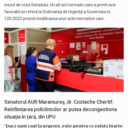
trecut de votul Senatului. Un alt act normativ care a primit aviz
favorabil se referă la Ordonanța de Urgență a Guvernului nr.
120/2022 privind modificarea unor acte normative care…
Senatorul AUR Maramureș, dr. Costache Chertif:
Reînființarea policlinicilor ar putea decongestiona
situația în țară, din UPU
”𝗗𝗮𝗰ă 𝘀𝘂𝗻𝘁 𝗰𝗼𝘇𝗶 𝗹𝗮 𝘂𝗿𝗴𝗲𝗻ț𝗲, 𝗲𝘀𝘁𝗲 𝗽𝗲𝗻𝘁𝗿𝘂 𝗰ă 𝗲𝘅𝗶𝘀𝘁ă 𝗳𝗼𝗮𝗿𝘁𝗲