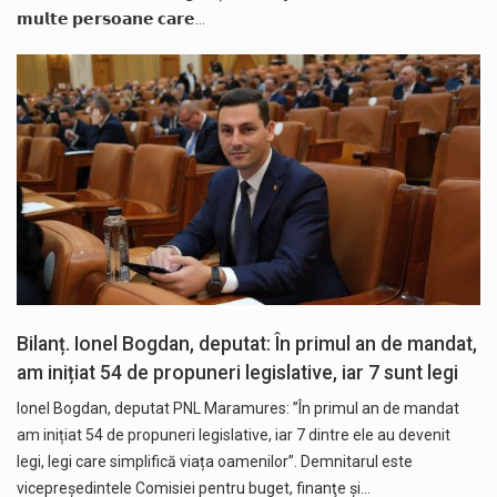
𝗺𝘂𝗹𝘁𝗲 𝗽𝗲𝗿𝘀𝗼𝗮𝗻𝗲 𝗰𝗮𝗿𝗲…
Bilanț. Ionel Bogdan, deputat: În primul an de mandat,
am inițiat 54 de propuneri legislative, iar 7 sunt legi
Ionel Bogdan, deputat PNL Maramures: ”În primul an de mandat
am inițiat 54 de propuneri legislative, iar 7 dintre ele au devenit
legi, legi care simplifică viața oamenilor”. Demnitarul este
vicepreședintele Comisiei pentru buget, finanţe şi…