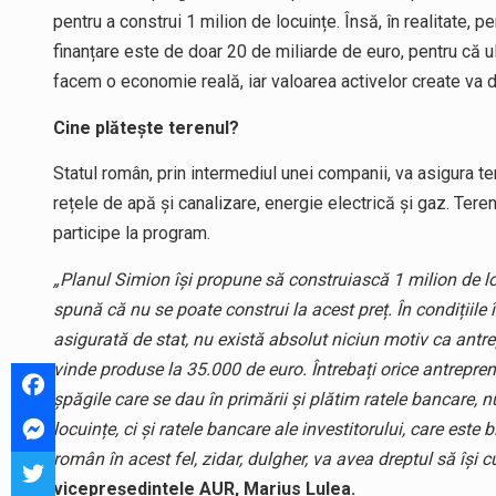
pentru a construi 1 milion de locuințe. Însă, în realitate,
finanțare este de doar 20 de miliarde de euro, pentru că u
facem o economie reală, iar valoarea activelor create va d
Cine plătește terenul?
Statul român, prin intermediul unei companii, va asigura te
rețele de apă și canalizare, energie electrică și gaz. Teren
participe la program.
„Planul Simion își propune să construiască 1 milion de lo
spună că nu se poate construi la acest preț. În condițiile î
asigurată de stat, nu există absolut niciun motiv ca antr
vinde produse la 35.000 de euro. Întrebați orice antrepreno
șpăgile care se dau în primării și plătim ratele bancare,
locuințe, ci și ratele bancare ale investitorului, care este
român în acest fel, zidar, dulgher, va avea dreptul să își 
vicepreședintele AUR, Marius Lulea.