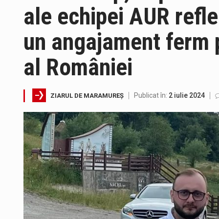
Suntem în plină vară și nimic n
ale echipei AUR refle
Interval de valabilitate: 05 au
un angajament ferm pe
SIMULARE EXERCITIU. Prin Siste
al României
Directorul OCPI Maramures, Dani
Publicat în:
2 iulie 2024
ZIARUL DE MARAMUREȘ
Testarea independentă a sistem
Vremea va fi caniculară. Discon