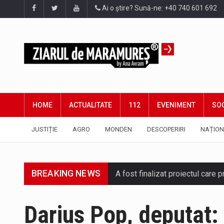
Ai o știre? Sună-ne: +40 740 601 692
HOME
ACTUALITATE
112
EVENIMENT
SOC
JUSTIȚIE
AGRO
MONDEN
DESCOPERIRI
NAȚION
A fost finalizat proiectul care
BREAKING NEWS
Deputatul AUR de Maramureș, Da
Darius Pop, deputat: