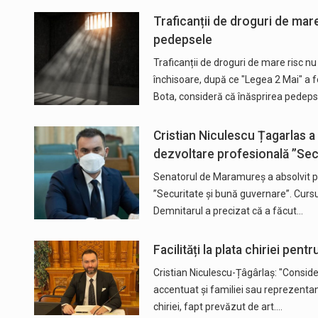
Traficanții de droguri de mare
pedepsele
Traficanții de droguri de mare risc n
închisoare, după ce "Legea 2 Mai" a 
Bota, consideră că înăsprirea pedeps
Cristian Niculescu Țagarlas a
dezvoltare profesională ”Sec
Senatorul de Maramureș a absolvit p
”Securitate și bună guvernare”. Cursu
Demnitarul a precizat că a făcut…
Facilități la plata chiriei pe
Cristian Niculescu-Țâgârlaș: "Consider
accentuat și familiei sau reprezentant
chiriei, fapt prevăzut de art.…