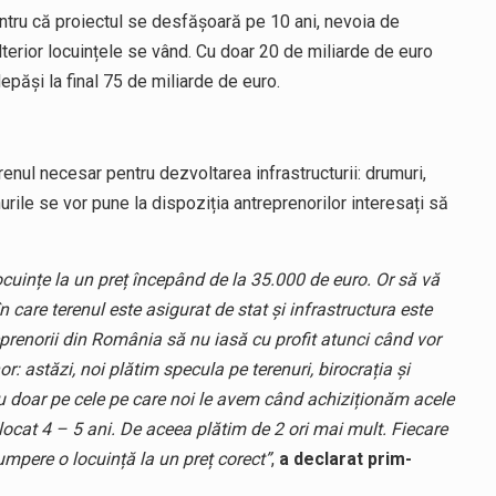
 pentru că proiectul se desfășoară pe 10 ani, nevoia de
lterior locuințele se vând. Cu doar 20 de miliarde de euro
epăși la final 75 de miliarde de euro.
renul necesar pentru dezvoltarea infrastructurii: drumuri,
urile se vor pune la dispoziția antreprenorilor interesați să
cuințe la un preț începând de la 35.000 de euro. Or să vă
n care terenul este asigurat de stat și infrastructura este
eprenorii din România să nu iasă cu profit atunci când vor
r: astăzi, noi plătim specula pe terenuri, birocrația și
 nu doar pe cele pe care noi le avem când achiziționăm acele
 blocat 4 – 5 ani. De aceea plătim de 2 ori mai mult. Fiecare
cumpere o locuință la un preț corect”
,
a declarat prim-