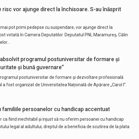
 risc vor ajunge direct la închisoare. S-au înăsprit
u mai pot primi pedepse cu suspendare, vor ajunge direct la
fost votată în Camera Deputatilor. Deputatul PNL Maramureș, Călin
elor…
 absolvit programul postuniversitar de formare și
uritate și bună guvernare”
rogramul postuniversitar de formare și dezvoltare profesională
l a fost organizat de Universitatea Națională de Apărare „Carol I”.
ntru familiile persoanelor cu handicap accentuat
 ca fiind inechitabil şi injust să nu oferim persoanei cu handicap
ului legal al adultului, dreptul de a beneficia de scutirea de la plata