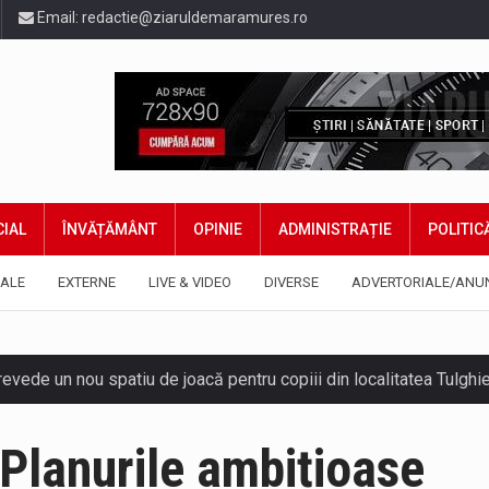
Email:
redactie@ziaruldemaramures.ro
IAL
ÎNVĂȚĂMÂNT
OPINIE
ADMINISTRAȚIE
POLITIC
ALE
EXTERNE
LIVE & VIDEO
DIVERSE
ADVERTORIALE/ANU
 prevede un nou spatiu de joacă pentru copiii din localitatea Tulg
niel Ciornei, critică modul în care Parlamentul este chemat să r
 Planurile ambițioase