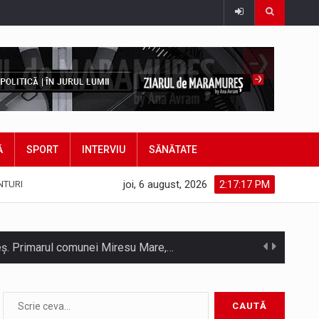
Ă
SPORT
INTERVIU
SĂNĂTATE
joi, 6 august, 2026
2:17:20 PM
NTURI
hieș. Primarul comunei Miresu Mare,…
atifice acordul de împrumut în valoare…
Camera Deputaților a adoptat miercuri, 5 august, proiectul de lege care modifică ordonanța privind decarbonizarea sectorului energetic. Proiectul prevede că…