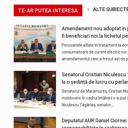
ALTE SUBIECT
TE-AR PUTEA INTERESA
Amendament nou adoptat în pl
fi beneficiari noi la tichetul 
Persoanele aflate în tratament la do
consumatoare de curent electric vor p
amendamentul care a trecut azi de p
Senatorul Cristian Niculescu 
la o ședință de lucru cu parl
Senatorul de Maramureș, Cristian Nicu
moldoveni. În cadrul întâlnirii s-a pu
Niculescu Țâgârlaș, senator…
Deputatul AUR Daniel Ciornei