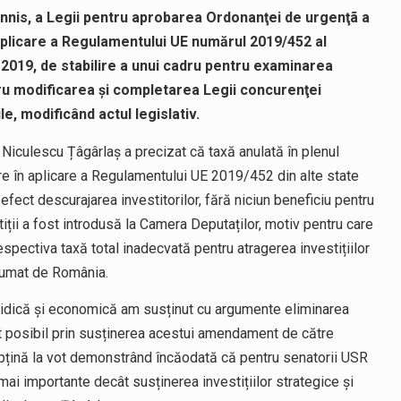
hannis, a Legii pentru aprobarea Ordonanţei de urgenţã a
aplicare a Regulamentului UE numărul 2019/452 al
e 2019, de stabilire a unui cadru pentru examinarea
ntru modificarea şi completarea Legii concurenţei
le, modificând actul legislativ.
n Niculescu Țâgârlaș a precizat că taxă anulată în plenul
re în aplicare a Regulamentului UE 2019/452 din alte state
fect descurajarea investitorilor, fără niciun beneficiu pentru
ții a fost introdusă la Camera Deputaților, motiv pentru care
spectiva taxă total inadecvată pentru atragerea investițiilor
sumat de România.
uridică și economică am susținut cu argumente eliminarea
pt posibil prin susținerea acestui amendament de către
abțină la vot demonstrând încăodată că pentru senatorii USR
 mai importante decât susținerea investițiilor strategice și