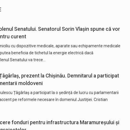
E
enul Senatului. Senatorul Sorin Vlașin spune că vor
pentru curent
miciliu cu dispozitive medicale, aparate sau echipamente medicale
utea beneficia de tichetul la energie electrică dacă
lenul Senatului va trece…
Țâgârlaș, prezent la Chișinău. Demnitarul a participat
amentarii moldoveni
lescu Țâgârlaș a participat la o ședință de lucru cu parlamentarii
s accent pe reformele necesare în domeniul Justiției. Cristian
 cere fonduri pentru infrastructura Maramureșului și