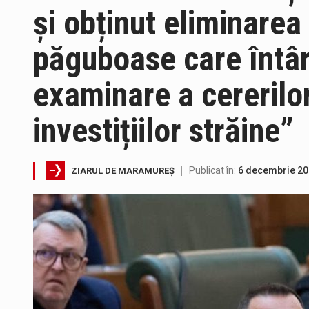
și obținut eliminarea 
Directorul OCPI Maramures, Dani
păguboase care întâr
Testarea independentă a sistem
examinare a cererilo
Vremea va fi caniculară. Discon
investițiilor străine”
Proiectul de lege privind Strate
Publicat în:
6 decembrie 2
ZIARUL DE MARAMUREȘ
Pe scurt. Statuia lui PINTEA VI