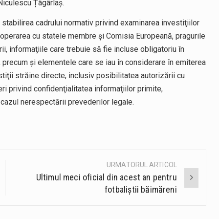
Niculescu Țâgârlaș.
tabilirea cadrului normativ privind examinarea investiţiilor
 cooperarea cu statele membre şi Comisia Europeană, pragurile
ii, informaţiile care trebuie să fie incluse obligatoriu în
se, precum şi elementele care se iau în considerare în emiterea
ţii străine directe, inclusiv posibilitatea autorizării cu
 privind confidenţialitatea informaţiilor primite,
n cazul nerespectării prevederilor legale.
URMATORUL ARTICOL
Ultimul meci oficial din acest an pentru
fotbaliștii băimăreni