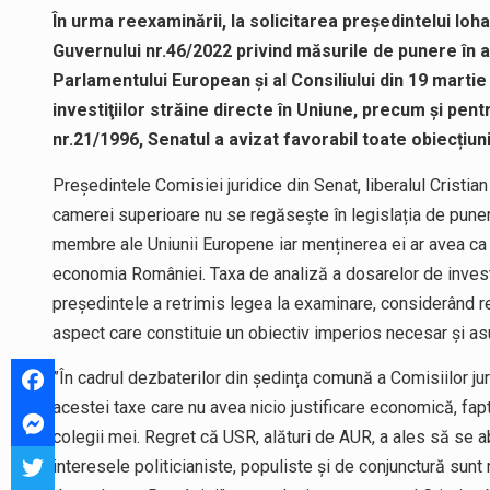
În urma reexaminării, la solicitarea președintelui Io
Guvernului nr.46/2022 privind măsurile de punere în 
Parlamentului European şi al Consiliului din 19 marti
investiţiilor străine directe în Uniune, precum şi pe
nr.21/1996, Senatul a avizat favorabil toate obiecțiuni
Președintele Comisiei juridice din Senat, liberalul Cristia
camerei superioare nu se regăsește în legislația de pune
membre ale Uniunii Europene iar menținerea ei ar avea ca e
economia României. Taxa de analiză a dosarelor de investi
președintele a retrimis legea la examinare, considerând re
aspect care constituie un obiectiv imperios necesar și a
”În cadrul dezbaterilor din ședința comună a Comisiilor j
acestei taxe care nu avea nicio justificare economică, fa
colegii mei. Regret că USR, alături de AUR, a ales să se 
interesele politicianiste, populiste și de conjunctură sunt