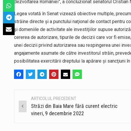
dezvoltarea României”, a concluzionat senatorul Cristian 
Legea votată în Senat vizează obiective multiple, precum s
străine directe și a punctului naţional de contact pentru
şi domeniile de activitate ale investiţiilor supuse autorizăr
cererea de autorizare, tipurile de decizii care vor fi emi
unei decizii privind autorizarea sau respingerea unei investi
angajamente asumate de către investitorul străin, prevederi
posibilitatea exercitării dreptului la apărare și sancţiuni î
ARTICOLUL PRECEDENT
Post
Străzi din Baia Mare fără curent electric
navigation
vineri, 9 decembrie 2022