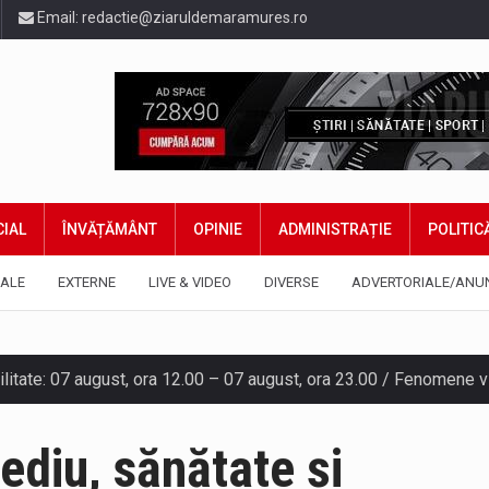
Email:
redactie@ziaruldemaramures.ro
IAL
ÎNVĂȚĂMÂNT
OPINIE
ADMINISTRAȚIE
POLITIC
ALE
EXTERNE
LIVE & VIDEO
DIVERSE
ADVERTORIALE/ANU
gia națională pentru conservarea biodiversității a fost din nou dez
diu, sănătate și
TEAZU din fața Jandarmeriei Maramures a ajuns să fie zilele acest