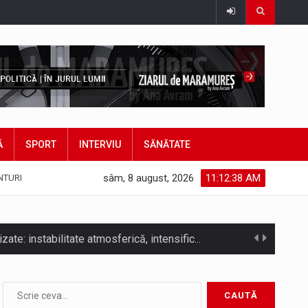
Ă
SPORT
INTERVIU
SĂNĂTATE
sâm, 8 august, 2026
11:12:40 AM
NTURI
COD GALBEN. Interval de valabilitate: 07 august, ora 12.00 – 07 august, ora 23.00 / Fenomene vizate: instabilitate atmosferică, intensificări…
bătut ieri și în final adoptat de…
ea mărul discordiei între administrații.…