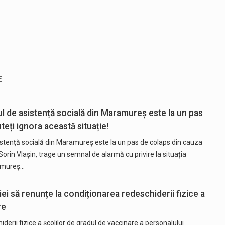
E
ul de asistență socială din Maramureș este la un pas
teți ignora această situație!
sistență socială din Maramureș este la un pas de colaps din cauza
Sorin Vlașin, trage un semnal de alarmă cu privire la situația
ramureș…
ei să renunțe la condiționarea redeschiderii fizice a
re
erii fizice a şcolilor de gradul de vaccinare a personalului