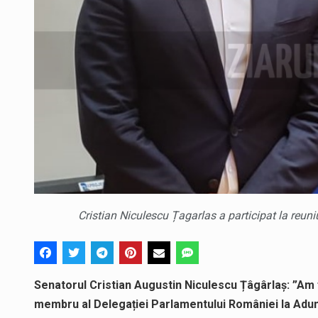
Cristian Niculescu Țagarlas a participat la reu
Senatorul Cristian Augustin Niculescu Țâgârlaș: ”Am fo
membru al Delegației Parlamentului României la Adun