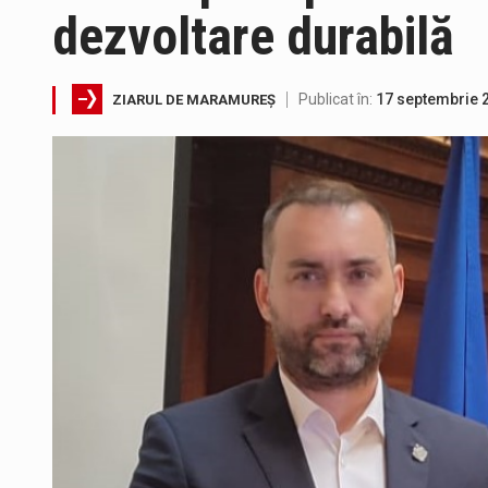
dezvoltare durabilă
Publicat în:
17 septembrie 
ZIARUL DE MARAMUREȘ
Tot mai multi băimăreni semnale
Fostul deputat si primar Cătăl