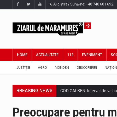
Ai o știre? Sună-ne: +40 740 601 692
HOME
ACTUALITATE
112
EVENIMENT
SOC
JUSTIȚIE
AGRO
MONDEN
DESCOPERIRI
NAȚION
BREAKING NEWS
Proiectul de lege privind Strate
Preocupare pentru me
Pe scurt. Statuia lui PINTEA VI