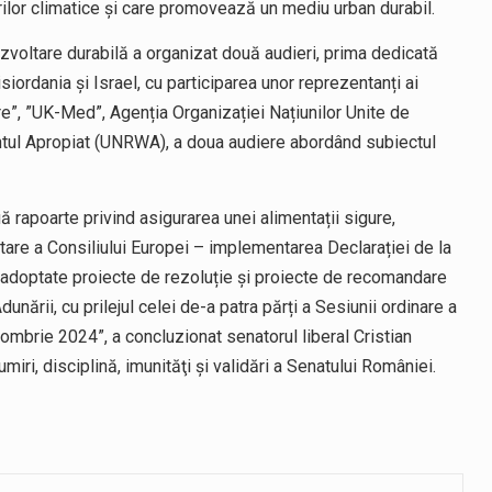
rilor climatice și care promovează un mediu urban durabil.
zvoltare durabilă a organizat două audieri, prima dedicată
isiordania și Israel, cu participarea unor reprezentanți ai
ere”, ”UK-Med”, Agenția Organizației Națiunilor Unite de
ientul Apropiat (UNRWA), a doua audiere abordând subiectul
 rapoarte privind asigurarea unei alimentații sigure,
are a Consiliului Europei – implementarea Declarației de la
t adoptate proiecte de rezoluție și proiecte de recomandare
unării, cu prilejul celei de-a patra părți a Sesiunii ordinare a
mbrie 2024”, a concluzionat senatorul liberal Cristian
iri, disciplină, imunităţi şi validări a Senatului României.