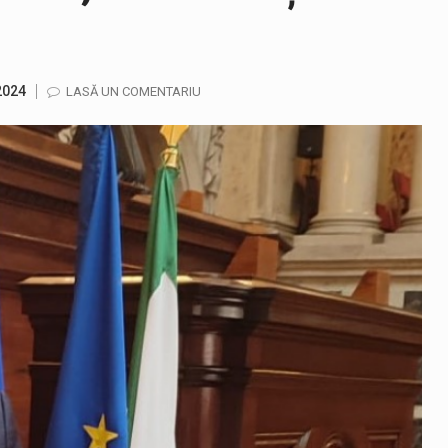
2024
LASĂ UN COMENTARIU
ază prezența cersetorilor de etnie romă pe raza municipiului. Or
in Cherecheș a fost invitat la Horia Nasra Show unde a sustinut 