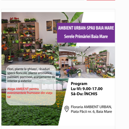
Biroul Parlamentar al Senatorului Cristian-Augustin Niculescu-Țâgârlaș a organizat dezbaterea publică cu tema „Noile reguli pentru construcții și prosumatori” având ca…
Noile statii de călători, achizitionate la preț de garsonieră per bucată, dezamăgesc total cetățenii care folosesc mijloacele de transport în…
Municipiul Baia Mare, prin Serviciul Public Comunitar Local de Evidență a Persoanelor - Serviciul Evidența Persoanelor, îi informează pe cetățenii…
asul este la propriu impânzit de ei…
o dezbatere pe teme…
Liceul Ucrainean „Taras Șevcenko” din Sighetu Marmației, singurul liceu din România cu predare în limba ucraineană, are potențialul de a-și…
Proiectul pentru reconstrucția definitivă a podului peste râul Săsar din Baia Mare avansează într-o nouă etapă concretă. După asigurarea finanțării…