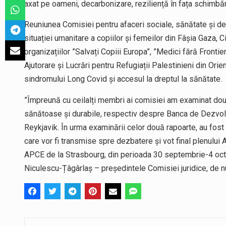
axat pe oameni, decarbonizare, reziliență în fața schimbă
Reuniunea Comisiei pentru afaceri sociale, sănătate și de
situației umanitare a copiilor și femeilor din Fâșia Gaza, C
organizațiilor ”Salvați Copiii Europa”, ”Medici fără Fronti
Ajutorare și Lucrări pentru Refugiații Palestinieni din Or
sindromului Long Covid și accesul la dreptul la sănătate.
”Împreună cu ceilalți membri ai comisiei am examinat două
sănătoase și durabile, respectiv despre Banca de Dezvolt
Reykjavik. În urma examinării celor două rapoarte, au fos
care vor fi transmise spre dezbatere și vot final plenului Ad
APCE de la Strasbourg, din perioada 30 septembrie-4 octo
Niculescu-Țâgârlaș – președintele Comisiei juridice, de num