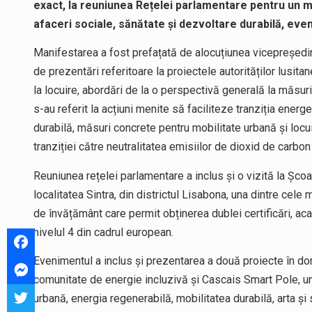
exact, la reuniunea Rețelei parlamentare pentru un 
afaceri sociale, sănătate și dezvoltare durabilă, even
Manifestarea a fost prefațată de alocuțiunea vicepreședi
de prezentări referitoare la proiectele autorităților lusitan
la locuire, abordări de la o perspectivă generală la măsuri
s-au referit la acțiuni menite să faciliteze tranziția ener
durabilă, măsuri concrete pentru mobilitate urbană și locui
tranziției către neutralitatea emisiilor de dioxid de carbon
Reuniunea rețelei parlamentare a inclus și o vizită la Șco
localitatea Sintra, din districtul Lisabona, una dintre cele
de învățământ care permit obținerea dublei certificări, ac
nivelul 4 din cadrul european.
Evenimentul a inclus și prezentarea a două proiecte în do
comunitate de energie incluzivă și Cascais Smart Pole, un 
urbană, energia regenerabilă, mobilitatea durabilă, arta și