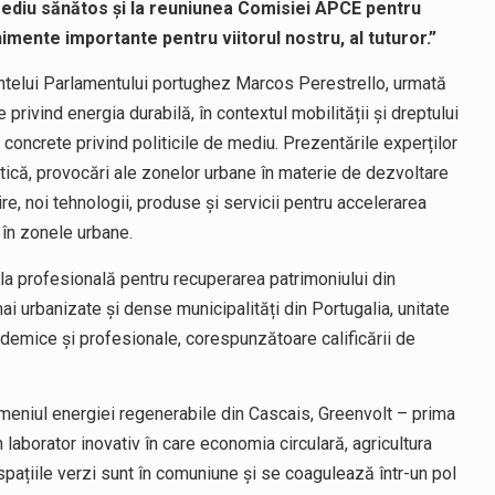
mediu sănătos și la reuniunea Comisiei APCE pentru
imente importante pentru viitorul nostru, al tuturor.”
ntelui Parlamentului portughez Marcos Perestrello, urmată
e privind energia durabilă, în contextul mobilității și dreptului
 concrete privind politicile de mediu. Prezentările experților
getică, provocări ale zonelor urbane în materie de dezvoltare
re, noi tehnologii, produse și servicii pentru accelerarea
 în zonele urbane.
ala profesională pentru recuperarea patrimoniului din
 mai urbanizate și dense municipalități din Portugalia, unitate
ademice și profesionale, corespunzătoare calificării de
meniul energiei regenerabile din Cascais, Greenvolt – prima
laborator inovativ în care economia circulară, agricultura
 spațiile verzi sunt în comuniune și se coagulează într-un pol