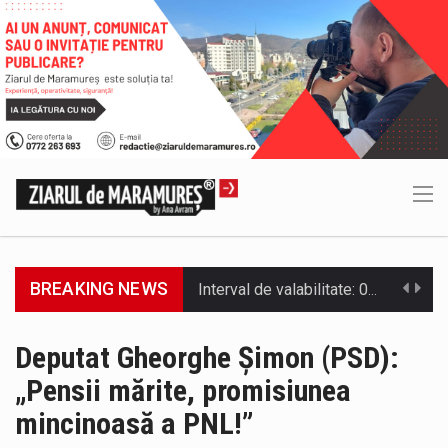
BREAKING NEWS
SIMULARE EXERCITIU. Prin Sistemul Unic de Apeluri de Urgență 112 a fost anunțat producerea unui accident rutier cu victime multiple,…
Temperaturile ridicate constituie factori agresivi asupra sănătăţii, extrem de nocivi, ce pot deregla echilibrul organismului. Prea multă căldură nu este…
Deputat Gheorghe Șimon (PSD):
„Pensii mărite, promisiunea
SC VITAL SA: Întreruperea furnizării apei potabile în următoarele zone este consecința unor avarii. Ne cerem scuze pentru aceste incidente…
mincinoasă a PNL!”
Consiliul Județean Maramureș, în parteneriat cu Agenția de Dezvoltare Regională Nord-Vest, a organizat marți, 4 august 2026, sesiunea județeană a…