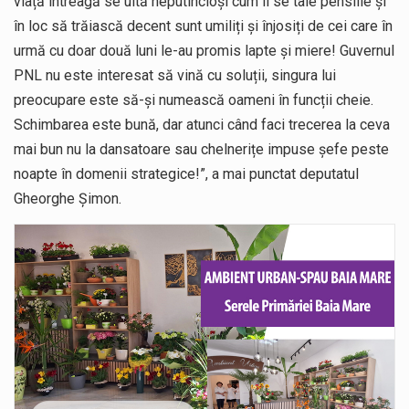
viață întreagă se uită neputincioși cum li se taie pensiile și
în loc să trăiască decent sunt umiliți și înjosiți de cei care în
urmă cu doar două luni le-au promis lapte și miere! Guvernul
PNL nu este interesat să vină cu soluții, singura lui
preocupare este să-și numească oameni în funcții cheie.
Schimbarea este bună, dar atunci când faci trecerea la ceva
mai bun nu la dansatoare sau chelnerițe impuse șefe peste
noapte în domenii strategice!”, a mai punctat deputatul
Gheorghe Șimon.