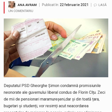
Publicat în:
22 februarie 2021
ANA AVRAM
LASĂ
Având în vedere avertizarea meteorologică Cod Roșu emisă de Administrația Națională de Meteorologie, care vizează județul Maramureș și anunță val…
UN COMENTARIU
Senator PSD Maramures, Sorin Vlasin: Amendamentele PSD privind centralele pe cărbune reglementează un principiu de bun-simț: nu desființăm nimic fără…
Camera Deputaților a adoptat miercuri, 5 august, proiectul de lege care modifică ordonanța privind decarbonizarea sectorului energetic. Proiectul prevede că…
Deputatul AUR de Maramureș, Daniel Ciornei, critică modul în care Parlamentul este chemat să ratifice acordul de împrumut în valoare…
Suntem în plină vară și nimic nu e mai frumos decat să ai locuința plină de flori proaspete și plante…
Interval de valabilitate: 05 august, ora 10.00 – 09 august, ora 10.00 /Fenomene vizate: val de căldură, caniculă, temperaturi extreme,…
Deputatul PSD Gheorghe Șimon condamnă promisiunile
neonorate ale guvernului liberal condus de Florin Cîțu. Zeci
de mii de pensionari maramureșeni,dar și din toată țara,
bugetari și studenți, vor resimți acut neacordarea