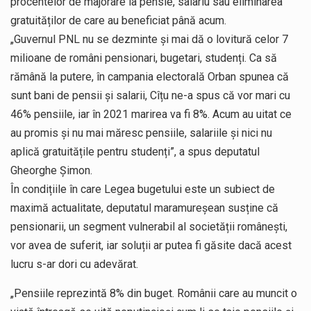
procentelor de majorare la pensie, salariu sau eliminarea
gratuităților de care au beneficiat până acum.
„Guvernul PNL nu se dezminte și mai dă o lovitură celor 7
milioane de români pensionari, bugetari, studenți. Ca să
rămână la putere, în campania electorală Orban spunea că
sunt bani de pensii și salarii, Cîțu ne-a spus că vor mari cu
46% pensiile, iar în 2021 marirea va fi 8%. Acum au uitat ce
au promis și nu mai măresc pensiile, salariile și nici nu
aplică gratuitățile pentru studenți”, a spus deputatul
Gheorghe Șimon.
În condițiile în care Legea bugetului este un subiect de
maximă actualitate, deputatul maramureșean susține că
pensionarii, un segment vulnerabil al societății românești,
vor avea de suferit, iar soluții ar putea fi găsite dacă acest
lucru s-ar dori cu adevărat.
„Pensiile reprezintă 8% din buget. Românii care au muncit o