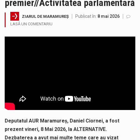
premier//Activitatea parlamentară
Municipiul Baia Mare, prin Serviciul Public Comunitar Local de Evidență a Persoanelor - Serviciul Evidența Persoanelor, îi informează pe cetățenii…
Publicat în:
8 mai 2026
ZIARUL DE MARAMUREȘ
Tot mai multi băimăreni semnalează prezența cersetorilor de etnie romă pe raza municipiului. Orasul este la propriu impânzit de ei…
LASĂ UN COMENTARIU
Fostul deputat si primar Cătălin Cherecheș a fost invitat la Horia Nasra Show unde a sustinut o dezbatere pe teme…
Liceul Ucrainean „Taras Șevcenko” din Sighetu Marmației, singurul liceu din România cu predare în limba ucraineană, are potențialul de a-și…
Proiectul pentru reconstrucția definitivă a podului peste râul Săsar din Baia Mare avansează într-o nouă etapă concretă. După asigurarea finanțării…
COD GALBEN. Interval de valabilitate: 07 august, ora 12.00 – 07 august, ora 23.00 / Fenomene vizate: instabilitate atmosferică, intensificări…
Deputatul AUR Maramureș, Daniel Ciornei, a fost
prezent vineri, 8 Mai 2026, la ALTERNATIVE.
Dezbaterea a avut mai multe teme care au vizat