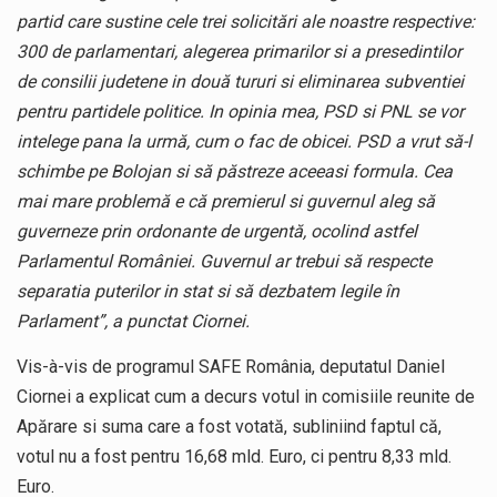
partid care sustine cele trei solicitări ale noastre respective:
300 de parlamentari, alegerea primarilor si a presedintilor
de consilii judetene in două tururi si eliminarea subventiei
pentru partidele politice. In opinia mea, PSD si PNL se vor
intelege pana la urmă, cum o fac de obicei. PSD a vrut să-l
schimbe pe Bolojan si să păstreze aceeasi formula. Cea
mai mare problemă e că premierul si guvernul aleg să
guverneze prin ordonante de urgentă, ocolind astfel
Parlamentul României. Guvernul ar trebui să respecte
separatia puterilor in stat si să dezbatem legile în
Parlament”, a punctat Ciornei.
Vis-à-vis de programul SAFE România, deputatul Daniel
Ciornei a explicat cum a decurs votul in comisiile reunite de
Apărare si suma care a fost votată, subliniind faptul că,
votul nu a fost pentru 16,68 mld. Euro, ci pentru 8,33 mld.
Euro.