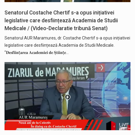
Senatorul Costache Chertif s-a opus inițiativei
legislative care desființează Academia de Studii
Medicale / (Video-Declaratie tribună Senat)
Senatorul AUR Maramures, dr. Costache Chertif s-a opus inițiativei
legislative care desființează Academia de Studii Medicale.
”𝐃𝐞𝐬𝐟𝐢𝐢𝐧ț𝐚𝐫𝐞𝐚 𝐀𝐜𝐚𝐝𝐞𝐦𝐢𝐞𝐢 𝐝𝐞 𝐒̦𝐭𝐢𝐢𝐧ț𝐞…