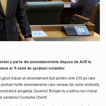
entat o parte din amendamentele depuse de AUR la
nse ar fi venit ân sprijinul românilor.
 fi găsit măcar un amendament bun printre cele 230 pe care
m preluat multe amendamente care veneau din zona sindicală,
emonstrativă aroganță, Guvernul Bolojan nu a admis nici măcar
at senatorul Costache Chertif.