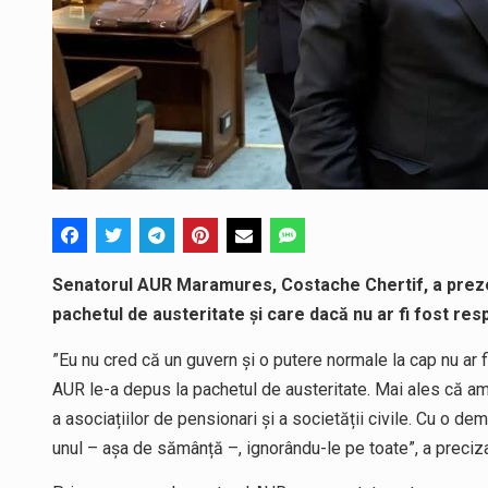
Senatorul AUR Maramures, Costache Chertif, a prez
pachetul de austeritate și care dacă nu ar fi fost respi
”Eu nu cred că un guvern și o putere normale la cap nu ar
AUR le-a depus la pachetul de austeritate. Mai ales că a
a asociațiilor de pensionari și a societății civile. Cu o d
unul – așa de sămânță –, ignorându-le pe toate”, a preciz