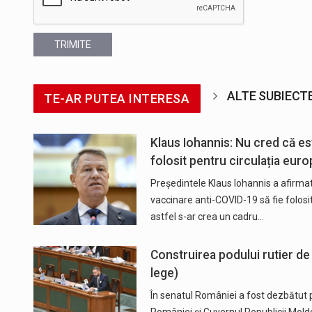
TRIMITE
ALTE SUBIECT
TE-AR PUTEA INTERESA
Klaus Iohannis: Nu cred că est
folosit pentru circulația euro
Preşedintele Klaus Iohannis a afirmat
vaccinare anti-COVID-19 să fie folosi
astfel s-ar crea un cadru…
Construirea podului rutier de
lege)
În senatul României a fost dezbătut p