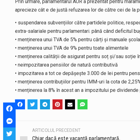
Prin urmare, parlamentarul AUR a prezentat pentru maram
aprecieze cât e de justă refuzarea lor de către cei de la
• suspendarea subvențiilor către partidele politice, respe
extra-salariale pentru parlamentari. până când deficitul b
• menținerea unui TVA de 5% pentru cărți și manuale școla
• menținerea unui TVA de 9% pentru toate alimentele
• menținerea calității de asigurat pentru soț și/sau soție î
• neimpozitarea pensiilor de natură contributivă
• impozitarea a tot ce depășește 3.000 de lei pentru pensi
• menținerea contribuțiilor pentru IMM-uri la cota de 2,25
• menținerea la 8% în acest an a impozitului pe dividende 
ARTICOLUL PRECEDENT
Post
Chiar dacă este vacanță parlamentară,