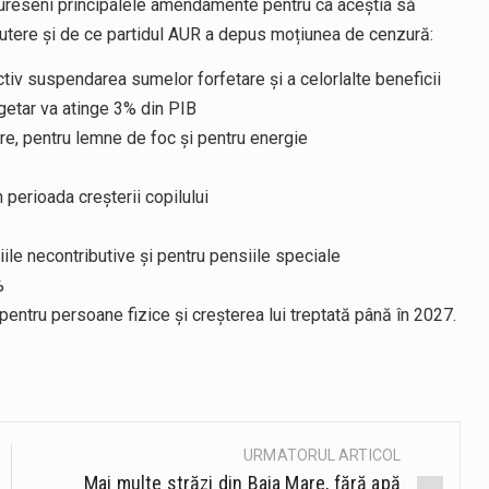
ureseni principalele amendamente pentru ca aceștia să
 putere și de ce partidul AUR a depus moțiunea de cenzură:
ctiv suspendarea sumelor forfetare și a celorlalte beneficii
ugetar va atinge 3% din PIB
re, pentru lemne de foc și pentru energie
n perioada creșterii copilului
ile necontributive și pentru pensiile speciale
%
pentru persoane fizice și creșterea lui treptată până în 2027.
URMATORUL ARTICOL
Mai multe străzi din Baia Mare, fără apă