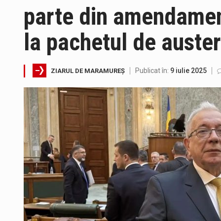
parte din amendame
Pe scurt. Statuia lui PINTEA VI
la pachetul de auster
Publicat în:
9 iulie 2025
ZIARUL DE MARAMUREȘ
Fostul deputat si primar Cătăl
Pompierii militari si un echipa