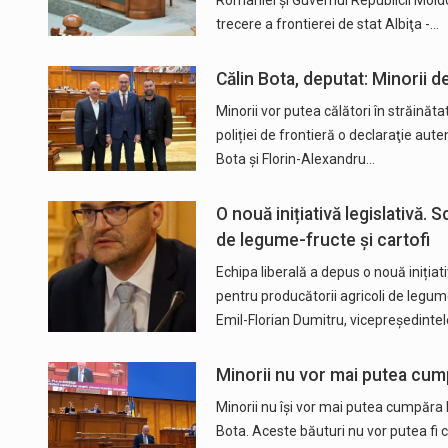
României şi Guvernul Republicii Moldo
trecere a frontierei de stat Albiţa -…
Călin Bota, deputat: Minorii d
Minorii vor putea călători în străinăt
poliției de frontieră o declaraţie auten
Bota și Florin-Alexandru…
O nouă inițiativă legislativă.
de legume-fructe și cartofi
Echipa liberală a depus o nouă inițiat
pentru producătorii agricoli de legume-
Emil-Florian Dumitru, vicepreședinte
Minorii nu vor mai putea cum
Minorii nu își vor mai putea cumpăra
Bota. Aceste băuturi nu vor putea fi co