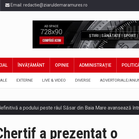
Email:
redactie@ziaruldemaramures.ro
IAL
ÎNVĂȚĂMÂNT
OPINIE
ADMINISTRAȚIE
POLITIC
ALE
EXTERNE
LIVE & VIDEO
DIVERSE
ADVERTORIALE/ANU
hertif a prezentat o
gia națională pentru conservarea biodiversității a fost din nou dez