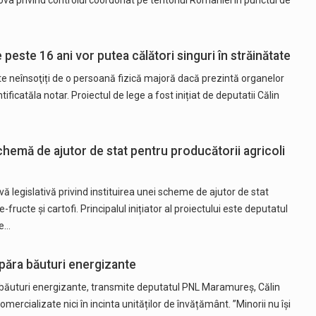
va privind controlul coordonat pe teritoriul României în punctul de
e peste 16 ani vor putea călători singuri în străinătate
ate neînsoţiți de o persoană fizică majoră dacă prezintă organelor
tificatăla notar. Proiectul de lege a fost inițiat de deputatii Călin
 Schemă de ajutor de stat pentru producătorii agricoli
ivă legislativă privind instituirea unei scheme de ajutor de stat
fructe și cartofi. Principalul inițiator al proiectului este deputatul
le…
păra băuturi energizante
 băuturi energizante, transmite deputatul PNL Maramureș, Călin
mercializate nici în incinta unităților de învățământ. ”Minorii nu își