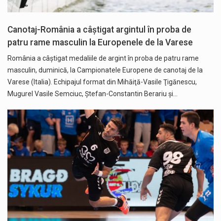
Canotaj-România a câştigat argintul în proba de
patru rame masculin la Europenele de la Varese
România a câştigat medaliile de argint în proba de patru rame
masculin, duminică, la Campionatele Europene de canotaj de la
Varese (Italia). Echipajul format din Mihăiţă-Vasile Ţigănescu,
Mugurel Vasile Semciuc, Ştefan-Constantin Berariu şi…