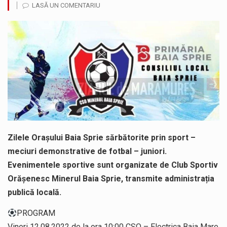
LASĂ UN COMENTARIU
Municipiul Baia Mare, prin Serviciul Public Comunitar Local de Evidență a Persoanelor - Serviciul Evidența Persoanelor, îi informează pe cetățenii…
Tot mai multi băimăreni semnalează prezența cersetorilor de etnie romă pe raza municipiului. Orasul este la propriu impânzit de ei…
Fostul deputat si primar Cătălin Cherecheș a fost invitat la Horia Nasra Show unde a sustinut o dezbatere pe teme…
Liceul Ucrainean „Taras Șevcenko” din Sighetu Marmației, singurul liceu din România cu predare în limba ucraineană, are potențialul de a-și…
Proiectul pentru reconstrucția definitivă a podului peste râul Săsar din Baia Mare avansează într-o nouă etapă concretă. După asigurarea finanțării…
COD GALBEN. Interval de valabilitate: 07 august, ora 12.00 – 07 august, ora 23.00 / Fenomene vizate: instabilitate atmosferică, intensificări…
Zilele Orașului Baia Sprie sărbătorite prin sport –
meciuri demonstrative de fotbal – juniori.
Evenimentele sportive sunt organizate de Club Sportiv
Orăşenesc Minerul Baia Sprie, transmite administrația
publică locală.
PROGRAM
Vineri 12.08.2022 de la ora 10:00 CSO – Electrica Baia Mare