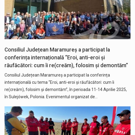
Consiliul Județean Maramureș a participat la
conferința internațională “Eroi, anti-eroi și
răufăcători: cum îi re(creăm), folosim și demontăm”
Consiliul Județean Maramureș a participat la conferința
internațională cu tema “Eroi, anti-eroi și răufăcători: cum îi
re(creăm), folosim și demontăm”, în perioada 11-14 Aprilie 2025,
în Sulejówek, Polonia. Evenimentul organizat de…