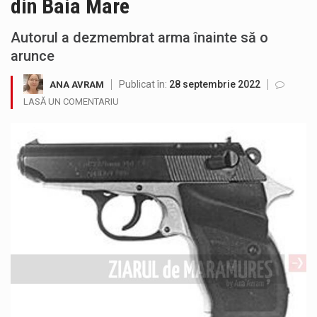
din Baia Mare
SIMULARE EXERCITIU. Prin Sistemul Unic de Apeluri de Urgență 112 a fost anunțat producerea unui accident rutier cu victime multiple,…
Autorul a dezmembrat arma înainte să o
Temperaturile ridicate constituie factori agresivi asupra sănătăţii, extrem de nocivi, ce pot deregla echilibrul organismului. Prea multă căldură nu este…
arunce
Directorul OCPI Maramures, Daniela-Onița Ivascu, a venit cu un răspuns pentru cei care s-au intrebat în aceste zile: Dacă aplicațiile…
Publicat în:
28 septembrie 2022
ANA AVRAM
LASĂ UN COMENTARIU
Testarea independentă a sistemului e-Terra, realizată de STS, DNSC și Cyberint, a mai parcurs o rundă de evaluare. Un număr…
Vremea va fi caniculară. Disconfortul termic va fi accentuat, iar indicele temperatură-umezeală (ITU) va depăși pragul critic de 80 de…
A fost finalizat proiectul care prevede un nou spatiu de joacă pentru copiii din localitatea Tulghieș. Primarul comunei Miresu Mare,…