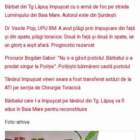
Bărbat din Tg Lăpuș împușcat cu o armă de foc pe strada
Luminișului din Baia Mare. Autorul este din Șurdești
Dr. Vasile Pop, UPU BM: A avut plăgi prin împușcare din față
și din spate, plăgi toracice. Două în față și două în spate, iar
un glonț a ieșit afară. Prognostic rezervat
Procuror Bogdan Gabor: ”Nu s-a găsit pistolul. Bărbatul s-a
predat singur la Poliție”. Polițiștii băimăreni caută pistolul
Tânărul împușcat vineri seara a fost transferat astăzi de la
ATI pe secția de Chirurgie Toracică
Bărbatul care l-a împușcat pe tânărul din Tg. Lăpuș va fi
adus în Baia Mare pentru reconstituire
Foto-arhiva