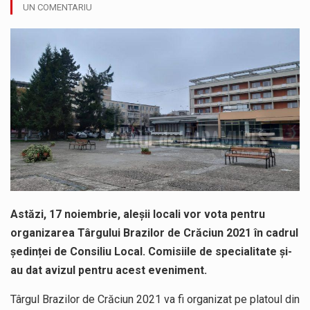
UN COMENTARIU
Miercuri, 05.08.2026, în intervalul orar 12:00 – 20:00, autovehiculele cu masa totală maximă autorizată mai mare de 7,5 t au…
În cadrul lucrărilor de repoziționare și modernizare la rețeaua de distribuție a apei potabile, pentru îmbunătățirea serviciilor furnizate utilizatorilor noștri,…
Suntem în plină vară și nimic nu e mai frumos decat să ai locuința plină de flori proaspete și plante…
Interval de valabilitate: 05 august, ora 10.00 – 09 august, ora 10.00 /Fenomene vizate: val de căldură, caniculă, temperaturi extreme,…
SIMULARE EXERCITIU. Prin Sistemul Unic de Apeluri de Urgență 112 a fost anunțat producerea unui accident rutier cu victime multiple,…
Temperaturile ridicate constituie factori agresivi asupra sănătăţii, extrem de nocivi, ce pot deregla echilibrul organismului. Prea multă căldură nu este…
Astăzi, 17 noiembrie, aleșii locali vor vota pentru
organizarea Târgului Brazilor de Crăciun 2021 în cadrul
ședinței de Consiliu Local. Comisiile de specialitate și-
au dat avizul pentru acest eveniment.
Târgul Brazilor de Crăciun 2021 va fi organizat pe platoul din