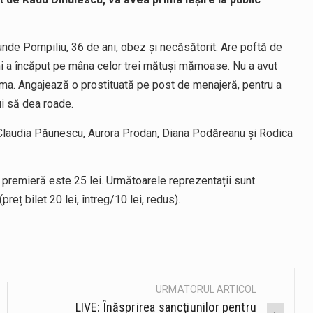
unde Pompiliu, 36 de ani, obez și necăsătorit. Are poftă de
ni a încăput pe mâna celor trei mătuși mămoase. Nu a avut
ema. Angajează o prostituată pe post de menajeră, pentru a
ui să dea roade.
n, Claudia Păunescu, Aurora Prodan, Diana Podăreanu și Rodica
la premieră este 25 lei. Următoarele reprezentații sunt
eț bilet 20 lei, întreg/10 lei, redus).
URMATORUL ARTICOL
LIVE: Înăsprirea sancțiunilor pentru