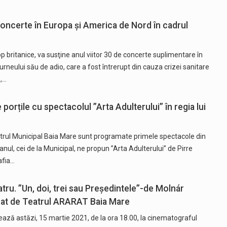
concerte în Europa şi America de Nord în cadrul
p britanice, va susţine anul viitor 30 de concerte suplimentare în
rneului său de adio, care a fost întrerupt din cauza crizei sanitare
,…
 porțile cu spectacolul ”Arta Adulterului” în regia lui
atrul Municipal Baia Mare sunt programate primele spectacole din
anul, cei de la Municipal, ne propun ”Arta Adulterului” de Pirre
afia…
eatru. ”Un, doi, trei sau Președintele”-de Molnár
zat de Teatrul ARARAT Baia Mare
ează astăzi, 15 martie 2021, de la ora 18.00, la cinematograful