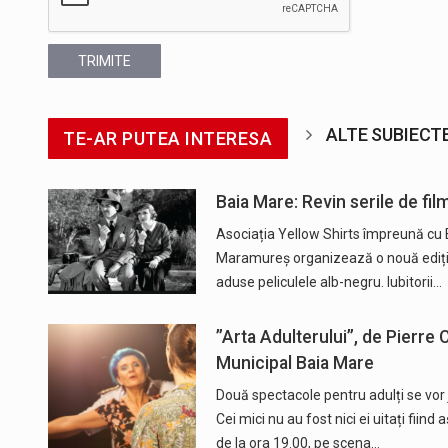
TRIMITE
ALTE SUBIECT
TE-AR PUTEA INTERESA
Baia Mare: Revin serile de fil
Asociația Yellow Shirts împreună cu 
Maramureş organizează o nouă ediție a
aduse peliculele alb-negru. Iubitorii…
”Arta Adulterului”, de Pierre
Municipal Baia Mare
Două spectacole pentru adulți se vor
Cei mici nu au fost nici ei uitați fiin
de la ora 19.00, pe scena…