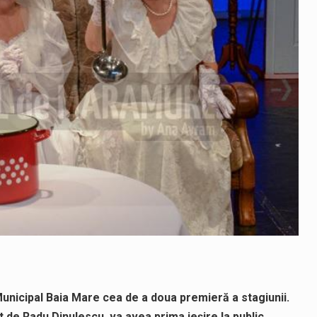
unicipal Baia Mare cea de a doua premieră a stagiunii.
 de Radu Dinulescu, va avea prima ieșire la public