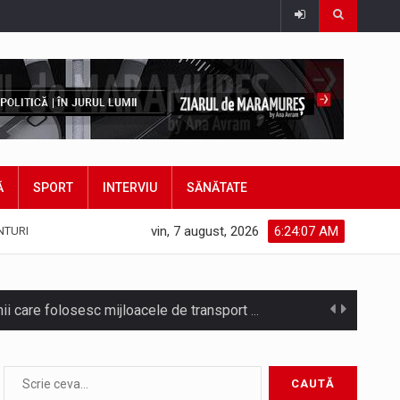
Ă
SPORT
INTERVIU
SĂNĂTATE
vin, 7 august, 2026
6:24:09 AM
NTURI
Noile statii de călători, achizitionate la preț de garsonieră per bucată, dezamăgesc total cetățenii care folosesc mijloacele de transport în…
Municipiul Baia Mare, prin Serviciul Public Comunitar Local de Evidență a Persoanelor - Serviciul Evidența Persoanelor, îi informează pe cetățenii…
asul este la propriu impânzit de ei…