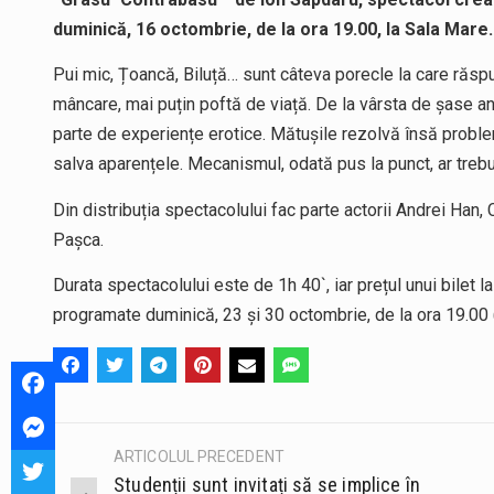
duminică, 16 octombrie, de la ora 19.00, la Sala Mare.
Pui mic, Țoancă, Biluță… sunt câteva porecle la care răsp
mâncare, mai puțin poftă de viață. De la vârsta de șase a
parte de experiențe erotice. Mătușile rezolvă însă probl
salva aparențele. Mecanismul, odată pus la punct, ar treb
Din distribuția spectacolului fac parte actorii Andrei Ha
Pașca.
Durata spectacolului este de 1h 40`, iar prețul unui bilet 
programate duminică, 23 și 30 octombrie, de la ora 19.00 (pr
ARTICOLUL PRECEDENT
Post
Studenții sunt invitați să se implice în