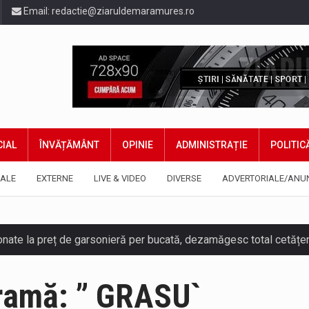
Email:
redactie@ziaruldemaramures.ro
IAL
ÎNVĂȚĂMÂNT
OPINIE
ADMINISTRAȚIE
POLITIC
ALE
EXTERNE
LIVE & VIDEO
DIVERSE
ADVERTORIALE/ANU
Dramă: ” GRASU`
ază prezența cersetorilor de etnie romă pe raza municipiului. Or