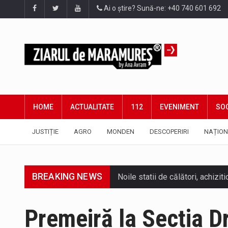
Ai o știre? Sună-ne: +40 740 601 692
HOME
ACTUALITATE
112
EVENIMENT
SOC
JUSTIȚIE
AGRO
MONDEN
DESCOPERIRI
NAȚION
BREAKING NEWS
Premeiră la Secția 
Tot mai multi băimăreni semnale