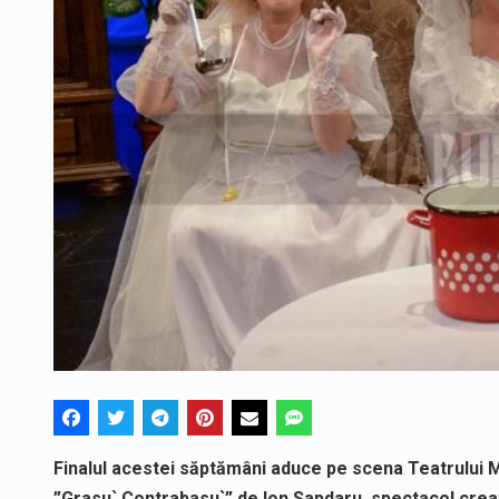
Finalul acestei săptămâni aduce pe scena Teatrului M
”Grasu` Contrabasu`” de Ion Sapdaru, spectacol creat