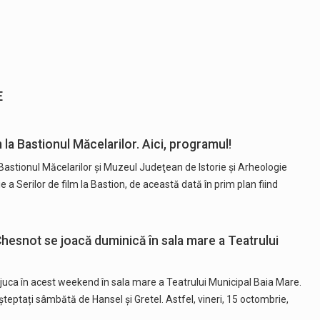
E
m la Bastionul Măcelarilor. Aici, programul!
Bastionul Măcelarilor și Muzeul Judeţean de Istorie şi Arheologie
 Serilor de film la Bastion, de această dată în prim plan fiind
 Chesnot se joacă duminică în sala mare a Teatrului
 juca în acest weekend în sala mare a Teatrului Municipal Baia Mare.
d așteptați sâmbătă de Hansel și Gretel. Astfel, vineri, 15 octombrie,