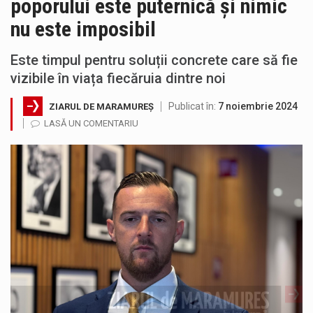
poporului este puternică și nimic
Testarea independentă a sistemului e-Terra, realizată de STS, DNSC și Cyberint, a mai parcurs o rundă de evaluare. Un număr…
nu este imposibil
Vremea va fi caniculară. Disconfortul termic va fi accentuat, iar indicele temperatură-umezeală (ITU) va depăși pragul critic de 80 de…
Este timpul pentru soluții concrete care să fie
vizibile în viața fiecăruia dintre noi
COD GALBEN. Interval de valabilitate: 07 august, ora 12.00 – 07 august, ora 23.00 / Fenomene vizate: instabilitate atmosferică, intensificări…
Publicat în:
7 noiembrie 2024
ZIARUL DE MARAMUREȘ
Proiectul de lege privind Strategia națională pentru conservarea biodiversității a fost din nou dezbătut ieri și în final adoptat de…
LASĂ UN COMENTARIU
Pe scurt. Statuia lui PINTEA VITEAZU din fața Jandarmeriei Maramures a ajuns să fie zilele acestea mărul discordiei între administrații.…
Noile statii de călători, achizitionate la preț de garsonieră per bucată, dezamăgesc total cetățenii care folosesc mijloacele de transport în…