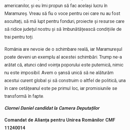
americanilor, și eu îmi propun să fac același lucru în
Maramureș. Vreau să fiu o voce pentru cei care nu au fost
ascultați, să mă lupt pentru fonduri, proiecte și resurse care
să ridice județul nostru și să îmbunătățească condițiile de
trai pentru toți.
România are nevoie de o schimbare reală, iar Maramureșul
poate deveni un exemplu al acestei schimbări. Trump ne-a
arătat că, atunci când voința poporului este puternică, nimic
nu este imposibil. Avem o șansă unică să ne alăturăm
acestui curent global și să construim o altfel de politică, una
în care cetățeanul este pe primul loc, iar promisiunile se
transformă în fapte.
Ciornei Daniel
candidat la Camera Deputaților
Comandat de Alianța pentru Unirea Românilor
CMF
11240014