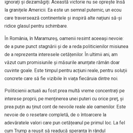
ignorați și dezamăgiți. Această victorie nu se oprește însă
la granițele Americii. Ea este un semnal puternic, un ecou
care traversează continentele și inspiră alte națiuni să-și
ridice glasul pentru schimbare.
În România, în Maramureș, oamenii resimt aceeași nevoie:
de a pune punct stagnării și de a reda politicienilor misiunea
de a reprezenta interesele cetățenilor. În ultimii ani, am
văzut cum promisiunile și măsurile anunțate rămân doar
cuvinte goale. Este timpul pentru acțiuni reale, pentru soluții
concrete care să fie vizibile în viața fiecăruia dintre noi.
Politicienii actuali au fost prea multă vreme concentrați pe
interese proprii, pe menținerea unei puteri cu orice preț, și
prea puțin au ținut cont de nevoile reale ale oamenilor. Este
nevoie de o resetare completă, de o întoarcere la
adevăratele valori care pun cetățeanul pe primul loc. La fel
cum Trump a reușit să readucă speranța în rândul