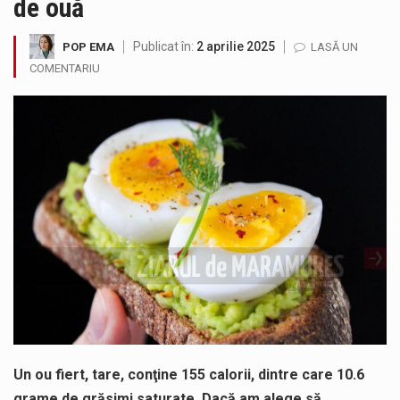
de ouă
COD GALBEN. Interval de valabilitate: 07 august, ora 12.00 – 07 august, ora 23.00 / Fenomene vizate: instabilitate atmosferică, intensificări…
Publicat în:
2 aprilie 2025
POP EMA
LASĂ UN
Proiectul de lege privind Strategia națională pentru conservarea biodiversității a fost din nou dezbătut ieri și în final adoptat de…
COMENTARIU
În luna august, orașul Baia Sprie își deschide din nou porțile de ZIUA MINERULUI, eveniment care se va desfăsura în…
”Am susținut în Parlament Strategia Națională pentru Conservarea Biodiversității 2026–2030, un pas necesar pentru protejarea naturii și respectarea angajamentelor europene…
În cadrul sesiunii extraordinare a Camerei Deputaților, Crina Chilat, deputat PSD Maramures a votat modificările la Legea decarbonizării și a…
Pompierii militari si un echipaj SMURD au intervenit in aceasta dimineata la degajarea unei persoane care a fost găsită spânzurată…
Un ou fiert, tare, conţine 155 calorii, dintre care 10.6
grame de grăsimi saturate. Dacă am alege să