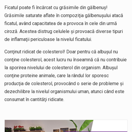
Ficatul poate fi încărcat cu grăsimile din gălbenuş!
Grăsimile saturate aflate în compoziţia gălbenuşului atacă
ficatul, având capacitatea de a provoca în cele din urmă
ciroză. Acestea distrug celulele şi provoacă diverse tipuri
de inflamaţii periculoase la nivelul ficatului.
Conţinut ridicat de colesterol! Doar pentru că albuşul nu
conţine colesterol, acest lucru nu înseamnă că nu contribuie
la sporirea nivelului de colesterol din organism. Albuşul
conţine proteine animale, care la rândul lor sporesc
producţia de colesterol, provocând o serie de probleme şi
dezechilibre la nivelul organismului uman, atunci când este
consumat în cantităţi ridicate.