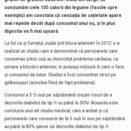
consumăm cele 155 calorii din legume (fasole spre
exemplu) am constata că senzația de sațietate apare
mai repede decât după consumul unui ou, și în plus
digestia va fi mai ușoară.
La fel ca și fumatul, ouăle pot bloca arterele! În 2012 s-a
realizat un studiu care a demonstrat că persoanele care
consumau zilnic ouă au dezvoltat probleme cardiace, ca
urmare a blocării arterelor, în aceeaşi măsură în care o face
şi consumul de tutun. Studiul a fost concentrat strict pe
gălbenuşuri (acestea fiind de fapt problema).
Consumul a 3-5 ouă pe săptămână crește riscul de a
dezvolta diabetul de tip II cu până la 50%! Aceasta este
concluzia unui alt studiu medical, care a arătat și că
persoanele care consumă de la 5 ouă în sus pe săptămână
au până la 80% şanse să dezvolte diabetul de tip II.