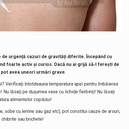
le de urgență cazuri de gravități diferite. Începând cu
d foarte activ și curios. Dacă nu ai grijă să-l ferești de
e pot avea uneori urmări grave.
opii? Verificaţi întotdeauna temperatura apei pentru îmbăierea
e! Nu lăsaţi pe duşumea vase cu lichide fierbinţi! Nu lăsaţi
tura alimentelor copilului!
te, sobe cu lemne sau gaz etc), pot constitui cauze de arsuri,
 chibrite sau brichete!