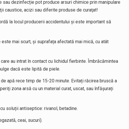
ie sau dezinfecție pot produce arsuri chimice prin manipulare
ţii caustice, acizi sau diferite produse de curaţat!
acordă la locul producerii accidentului și este important să
 este mai scurt, și suprafața afectată mai mică, cu atât
 care au intrat în contact cu lichidul fierbinte. Îmbrăcămintea
smulge dacă este lipită de piele.
 de apă rece timp de 15-20 minute. Evitați răcirea bruscă a
eriţi zona arsă cu un material curat, uscat, sau înfăşurați
 soluții antiseptice: rivanol, betadine.
gazată, ceai, sucuri).