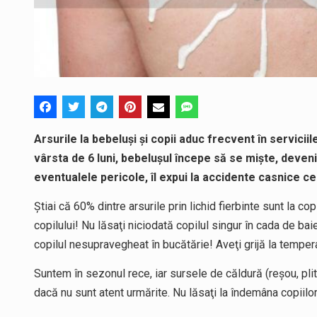
Arsurile la bebeluși și copii aduc frecvent în servicii
vârsta de 6 luni, bebelușul începe să se miște, devenin
eventualele pericole, îl expui la accidente casnice c
Ştiai că 60% dintre arsurile prin lichid fierbinte sunt la c
copilului! Nu lăsaţi niciodată copilul singur în cada de bai
copilul nesupravegheat în bucătărie! Aveţi grijă la tempera
Suntem în sezonul rece, iar sursele de căldură (reșou, pli
dacă nu sunt atent urmărite. Nu lăsaţi la îndemâna copiilor