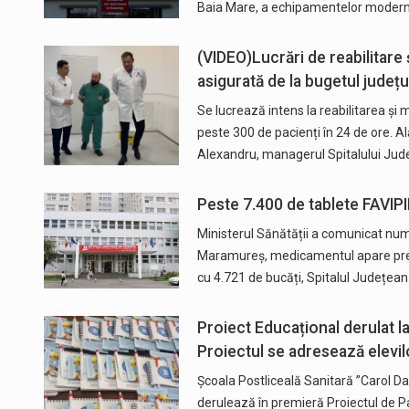
Baia Mare, a echipamentelor moder
(VIDEO)Lucrări de reabilitare
asigurată de la bugetul jude
Se lucrează intens la reabilitarea ș
peste 300 de pacienți în 24 de ore. Al
Alexandru, managerul Spitalului Ju
Peste 7.400 de tablete FAVIPI
Ministerul Sănătății a comunicat numă
Maramureș, medicamentul apare prezen
cu 4.721 de bucăți, Spitalul Județea
Proiect Educațional derulat la
Proiectul se adresează elevilo
Școala Postliceală Sanitară ”Carol D
derulează în premieră Proiectul de Pa