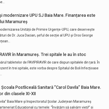
ne…
 și modernizare UPU SJ Baia Mare. Finanțarea este
țului Maramureș
i modernizarea Unității de Primire Urgențe-UPU, care deservește
ături de Dr. Juca Dacian, șeful de secție al UPU și Oros George
dețean…
RAVIR în Maramureș. Trei spitale le au în stoc
rul tabletelor de FAVIPIRAVIR de care dispun spitalele din țară. În
t în trei spitale, este vorba despre Spitalul de Boli Infecțioase
n…
 Școala Postliceală Sanitară ”Carol Davila” Baia Mare.
r din clasele XI-XII
avila” Baia Mare și Inspectoratul Școlar Județean Maramureș
rteneriat Educațional cu temele: “Învățăm să salvăm vieți!” si