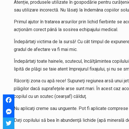
Atenție, produsele utilizate în gospodărie pentru curățen
sau utilizare incorectă. Nu lăsaţi la îndemâna copiilor solu
Primul ajutor în tratarea arsurilor prin lichid fierbinte se 
acționăm corect până la sosirea echipajului medical.
Îndepărtaţi victima de la sursă! Cu cât timpul de expunere
gradul de afectare va fi mai mic.
Îndepărtaţi toate hainele, scutecul, încălţămintea copilului
lipită de plăgi se taie atent împrejurul fixajului, și nu se 
Răcoriţi zona cu apă rece! Supuneţi regiunea arsă unui jet
plăgilor dacă suprafeţele arse sunt mari. În acest caz acop
copilul cu un scutec (cearşaf) călduţ.
Nu aplicaţi creme sau unguente. Pot fi aplicate comprese cu
Dați copilului să bea în abundenţă lichide (apă minerală de