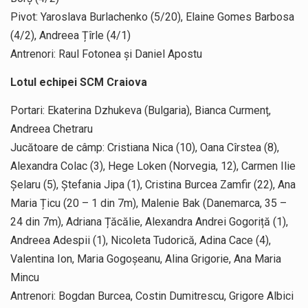
Pivot: Yaroslava Burlachenko (5/20), Elaine Gomes Barbosa
(4/2), Andreea Țîrle (4/1)
Antrenori: Raul Fotonea și Daniel Apostu
Lotul echipei SCM Craiova
Portari: Ekaterina Dzhukeva (Bulgaria), Bianca Curmenț,
Andreea Chetraru
Jucătoare de câmp: Cristiana Nica (10), Oana Cîrstea (8),
Alexandra Colac (3), Hege Loken (Norvegia, 12), Carmen Ilie
Șelaru (5), Ștefania Jipa (1), Cristina Burcea Zamfir (22), Ana
Maria Țicu (20 – 1 din 7m), Malenie Bak (Danemarca, 35 –
24 din 7m), Adriana Țăcălie, Alexandra Andrei Gogoriță (1),
Andreea Adespii (1), Nicoleta Tudorică, Adina Cace (4),
Valentina Ion, Maria Gogoșeanu, Alina Grigorie, Ana Maria
Mincu
Antrenori: Bogdan Burcea, Costin Dumitrescu, Grigore Albici