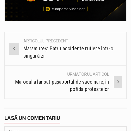
ARTICOLUL PRECEDENT
Post
Maramureș: Patru accidente rutiere într-o
navigation
singură zi
URMATORUL ARTICOL
Marocul a lansat paşaportul de vaccinare, în
pofida protestelor
LASĂ UN COMENTARIU