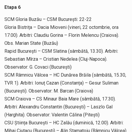
Etapa 6
SCM Gloria Buzău – CSM București: 22-22
Gloria Bistrița – Dacia Mioveni (vineri, 22 octombrie, ora
17.00). Arbitri: Claudiu Gorina – Florin Melencu (Craiova).
Obs. Marian State (Buzău)
Rapid București – CSM Slatina (sâmbătă, 13.30). Arbitri:
Sebastian Mîrza – Cristian Nedelea (Cluj-Napoca).
Observator: G. Covaci (București)
SCM Râmnicu Vâlcea – HC Dunărea Brăila (sâmbătă, 15.30,
TVR 1). Arbitri: Ionuț Cazan (Constanța) – Gesur Suliman
(București). Observator: M. Barcan (Craiova)
SCM Craiova – CS Minaur Baia Mare (sâmbătă, 17.30).
Arbitri: Alexandru Constantin (București) – Laszlo Gal
(Harghita). Observator: Valentin Călina (Pitești)
CSU Știința București – HC Zalău (duminică, 12.00). Arbitri:
Mihai Ciutacu (București) – Alin Stamatoiu (Râmnicu Vâlcea).