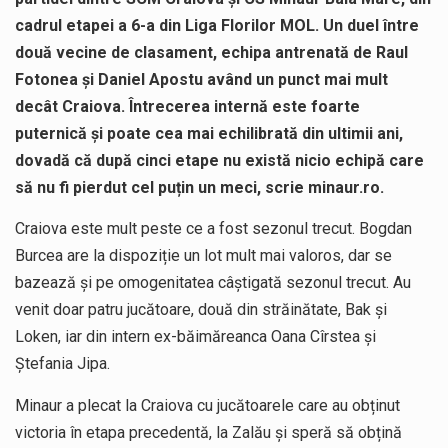
cadrul etapei a 6-a din Liga Florilor MOL. Un duel între
două vecine de clasament, echipa antrenată de Raul
Fotonea și Daniel Apostu având un punct mai mult
decât Craiova. Întrecerea internă este foarte
puternică și poate cea mai echilibrată din ultimii ani,
dovadă că după cinci etape nu există nicio echipă care
să nu fi pierdut cel puțin un meci, scrie minaur.ro.
Craiova este mult peste ce a fost sezonul trecut. Bogdan
Burcea are la dispoziție un lot mult mai valoros, dar se
bazează și pe omogenitatea câștigată sezonul trecut. Au
venit doar patru jucătoare, două din străinătate, Bak și
Loken, iar din intern ex-băimăreanca Oana Cîrstea și
Ștefania Jipa.
Minaur a plecat la Craiova cu jucătoarele care au obținut
victoria în etapa precedentă, la Zalău și speră să obțină