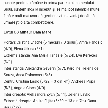
puncte pentru a rămâne în prima parte a clasamentului.
Sigur, suntem încă la început și se mai pot întâmpla multe,
însă e mult mai ușor să gestionezi un avantaj decât să
urmărești o altă competitoare.
Lotul CS Minaur Baia Mare
Portari: Cristina Enache (5 meciuri / 0 goluri), Amra Pandzic
(4/0), Elena Utkina (5/1)
Extremă stânga: Ana Maria Tănasie (5/24), Eva Kerekes
(3/1)
Inter stânga: Alexandra Severin (5/7), Karoline Helena de
Souza, Anca Polocoșer (5/8)
Centru: Cristina Laslo (5/22 – 3 din 7m), Andreea Popa
(5/3), Angela Cioca (4/0)
Inter dreapta: Aleksandra Zych (5/11), Jelena Lavko
Extremă dreapta: Asuka Fujita (5/29 – 13 din 7m), Oana
Borș (4/2)